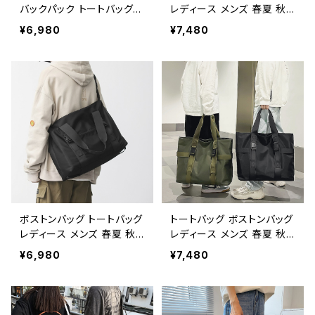
ー デート お出かけ K-B00
バックパック トートバッグ
レディース メンズ 春夏 秋
88
ショルダーバッグ 春夏 秋冬
冬 春 夏 秋 冬 黒 ユニセッ
¥6,980
¥7,480
春 夏 秋 冬 黒 バッグ ショ
クス ショルダーバッグ バッ
ルダーバック メッシュ マザ
グ 大きめバッグ マザーズバ
ーズバッグ 大容量バッグ バ
ッグ 大容量バッグ バック シ
ック シンプル リュック トー
ンプル ハンドバッグ ボスト
トバック ボストンバック ハ
ンバック ボストン バック シ
ンドバッグ リュックサック ボ
ョルダー トラベル 旅行バッ
ストン バック ショルダー 肩
ク 手提げ かばん シンプル
掛け 斜めがけ トラベル 旅
トート ママバッグ 大容量
行バック かばん ママバッグ
大きめ 美容師バッグ スタイ
大容量 大きめ 旅行 通学
リストバッグ 旅行 通学 通
通勤 大学生 女の子 A4 B4
勤 大学生 女の子 女性 男
グレー ブラック カレッジコ
性 子供 A4 B4 ブラック カ
ーデ カジュアル デイリー
レッジコーデ カジュアル デ
ボストンバッグ トートバッグ
トートバッグ ボストンバッグ
デート お出かけ K-B0094
イリー デート お出かけ K-B
レディース メンズ 春夏 秋
レディース メンズ 春夏 秋
0077
冬 春 夏 秋 冬 黒 ユニセッ
冬 春 夏 秋 冬 黒 ユニセッ
¥6,980
¥7,480
クス ショルダーバッグ バッ
クス ショルダーバッグ バッ
グ 大きめバッグ マザーズバ
グ 大きめバッグ マザーズバ
ッグ ジムバッグ 大容量バッ
ッグ ジムバッグ 大容量バッ
グ バック シンプル ハンドバ
グ バック シンプル ハンドバ