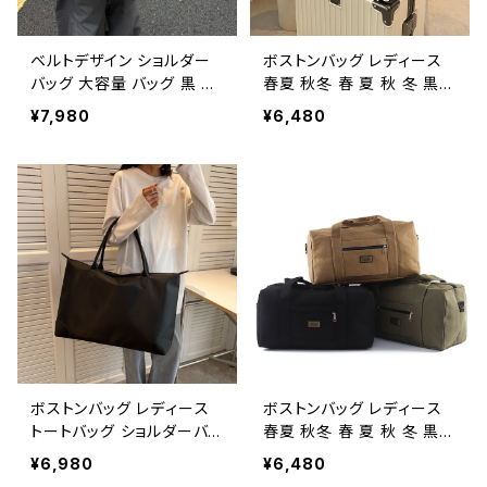
ベルトデザイン ショルダー
ボストンバッグ レディース
バッグ 大容量 バッグ 黒 ワ
春夏 秋冬 春 夏 秋 冬 黒
ンショルダー トート 肩掛け
バッグ マザーズバッグ 大容
¥7,980
¥6,480
モード系 ストリートコーデ
量バッグ バック 旅行バッグ
韓国ファッション 海外トレン
シンプル トートバック ボス
ド 大人女子 通勤通学 A4
トンバック ママバック ハン
収納 ブラック K-B0196
ドバッグ 大容量バッグ ボス
トン バック トラベル 旅行バ
ック かばん ママバッグ 大
容量 大きめ 旅行 通学 通
勤 大学生 女の子 A4 B4
カーキ ブラック カレッジコ
ーデ カジュアル デイリー
デート お出かけ K-B0124
ボストンバッグ レディース
ボストンバッグ レディース
トートバッグ ショルダーバッ
春夏 秋冬 春 夏 秋 冬 黒
グ 春夏 秋冬 春 夏 秋 冬
バッグ マザーズバッグ 大容
¥6,980
¥6,480
黒 バッグ ビッグサイズ 大き
量バッグ バック 旅行バッグ