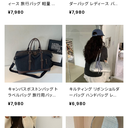
ィース 旅行バッグ 軽量 ス
ダーバッグ レディース バッ
ポーツバッグ ジムバッグ ト
グ 肩掛け 斜めがけ クロス
¥7,980
¥7,980
ラベルバッグ 肩掛け ハンド
ボディ おしゃれ カジュアル
バッグ 撥水 防水 ブラック
韓国風バッグ ブラック ブラ
ネイビー パープル ベージ
ウン 収納力抜群 秋冬 春夏
ュ ピンク 1タイプ おしゃれ
コーデ K-B0212
人気 韓国風バッグ 春夏 秋
冬 K-B0185
キャンバスボストンバッグ ト
キルティング リボンショルダ
ラベルバッグ 旅行用バッグ
ーバッグ ハンドバッグ レデ
メンズ レディース 鞄 大容
ィース バッグ 韓国風 シル
¥7,980
¥6,980
量 軽量 バッグ カジュアル
バー 光沢感 コンパクト 大
シンプル ユニセックス ブラ
人可愛い 春夏 秋冬 コーデ
ック ダークグリーン アイボ
おしゃれ 人気 ワンタイプ K-
リー 旅行 海外 春夏 秋冬
B0190