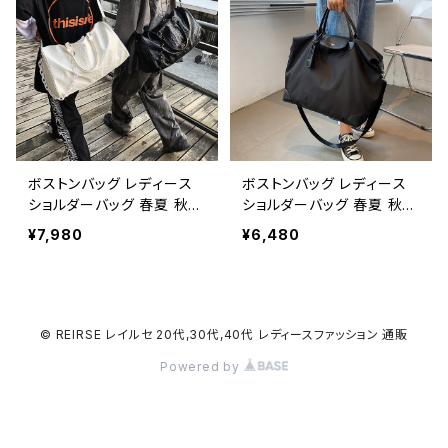
ッグ ジム ボストンバック ボ
ッグ ジム ボストンバック ボ
ストン バック ショルダー ト
ストン バック ショルダー ト
ラベル 旅行バック 手提げ
ラベル 旅行バック かばん
かばん ママバッグ 大容量
ママバッグ 大容量 大きめ
大きめ 美容師バッグ スタイ
美容師バッグ スタイリスト
リストバッグ 旅行 通学 通
バッグ 旅行 通学 通勤 大学
勤 大学生 女の子 女性 男
生 女の子 女性 男性 子供
性 子供 A4 B4 ブラック カ
A4 B4 ブラック カーキ カ
レッジコーデ カジュアル デ
レッジコーデ カジュアル デ
ボストンバッグ レディース
ボストンバッグ レディース
イリー デート お出かけ K-B
イリー デート お出かけ K-B
ショルダーバッグ 春夏 秋冬
ショルダーバッグ 春夏 秋冬
0078
0080
春 夏 秋 冬 黒 白 バッグ フ
春 夏 秋 冬 黒 バッグ マザ
¥7,980
¥6,480
ェイクレザー マザーズバッ
ーズバッグ 大容量バッグ バ
グ 大容量バッグ バック ク
ック シンプル ハンドバッグ
ロコダイル調 シンプル ハン
ボストンバック 肩掛け トラ
ドバッグ ボストンバック ボ
ベル 旅行バック かばん シ
ストン バック ショルダー 肩
ンプルトート ママバッグ 大
© REIRSE レイルセ 20代,30代,40代 レディースファッション 通販
掛け トラベル 旅行バック
容量 大きめ マザーズバッグ
Powered by
かばん シンプルトート ママ
旅行 通学 通勤 大学生 女
バッグ 大容量 大きめ マザ
の子 A4 B4 ベージュグレ
ーズバッグ 旅行 通学 通勤
ー ブラック カレッジコーデ
大学生 女の子 A4 B4 ホワ
カジュアル デイリー デート