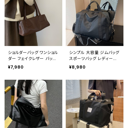
人気 定番 おしゃれ 3色展
開 K-B0184
ショルダーバッグ ワンショル
シンプル 大容量 ジムバッグ
ダー フェイクレザー バッグ
スポーツバッグ レディース
レディース 韓国 シンプル
メンズ トラベルバッグ 肩掛
¥7,980
¥8,980
大人可愛い ブラック ダーク
け 軽量 多収納 マザーズバ
ブラウン カジュアル お出か
ッグ 男女兼用 韓国風 春夏
け 2色展開 K-B0211
秋冬 おしゃれ 人気 5色展
開 K-B0186