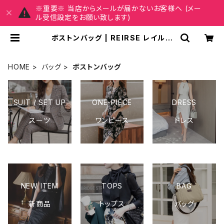
※重要※ 当店からメールが届かないお客様へ (メー
ル受信設定をお願い致します)
ボストンバッグ | REIRSE レイルセ
20代,30代,40代 レディースファッ
ション 通販
HOME
バッグ
ボストンバッグ
SUIT / SET UP
ONE-PIECE
DRESS
スーツ
ワンピース
ドレス
NEW ITEM
TOPS
BAG
新商品
トップス
バッグ