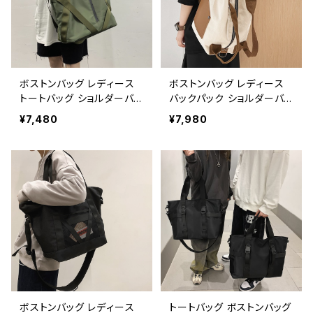
ッド グリーン ライトパープ
ランチバッグ 大学生 高校生
ル ブラック オフィス カレッ
中学生 女の子 女性用 男性
ジコーデ カジュアル デイリ
用 オフィスカジュアル オフ
ー お出かけ K-B0143
ィス カジュアル OL 上品 大
人 10代 20代 30代 40代
K-B0092
ボストンバッグ レディース
ボストンバッグ レディース
トートバッグ ショルダーバッ
バックパック ショルダーバッ
グ 春夏 秋冬 春 夏 秋 冬
グ 春夏 秋冬 春 夏 秋 冬
¥7,480
¥7,980
黒 バッグ ショルダーバック
黒 白 バッグ キャンバスバッ
マザーズバッグ 大容量バッ
グ キャンバス マザーズバッ
グ バック シンプル トートバ
グ 大容量バッグ バック シン
ック ボストンバック ママバ
プル リュック ショルダーバ
ック ハンドバッグ ボストン
ック ボストンバック ハンド
バック ショルダー 肩掛け
バッグ リュックサック ボス
斜めがけ トラベル 旅行バッ
トン バック ショルダー 肩掛
ク かばん ママバッグ 大容
け トラベル 旅行バック か
量 大きめ 旅行 通学 通勤
ばん ママバッグ 大容量 大
大学生 女の子 A4 B4 カー
きめ 旅行 通学 通勤 大学
キ ブラック カレッジコーデ
生 女の子 A4 B4 アイボリ
カジュアル デイリー デート
ー イエロー ブラック カレッ
お出かけ K-B0095
ジコーデ カジュアル デイリ
ボストンバッグ レディース
トートバッグ ボストンバッグ