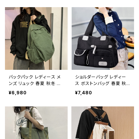
め ショルダーバック マザー
シンプル トートバック ボス
ズバッグ 大容量バッグ バッ
トンバック ママバック ハン
ク シンプル トートバック ボ
ドバッグ 大容量バッグ ボス
ストンバック ママバック ハ
トン バック トラベル 旅行バ
ンドバッグ ボストン バック
ック かばん ママバッグ 大
ショルダー 肩掛け キャンプ
容量 大きめ 旅行 通学 通
トラベル 旅行バック かばん
勤 大学生 女の子 A4 B4
ママバッグ 大容量 遠征 旅
カーキ ブラック カレッジコ
行 通学 通勤 大学生 女の
ーデ カジュアル デイリー
子 A4 B4 グレー ピンク ボ
デート お出かけ K-B0144
ルドー ブラック カレッジコ
ーデ カジュアル デイリー
バックパック レディース メ
ショルダーバッグ レディー
デート お出かけ K-B0162
ンズ リュック 春夏 秋冬 春
ス ボストンバッグ 春夏 秋
夏 秋 冬 黒 バッグ リュック
冬 春 夏 秋 冬 黒 ナイロン
¥6,980
¥7,480
サック 無地 シンプル たっぷ
大きめ かばん トートバッグ
り かばん 部活 合宿 旅行
ハンドバッグ トートバック
通学 大容量 バッグパック
マザーズバッグ ボストンバ
学校バッグ 防水 大きめ バ
ック お出かけ バック ママ
ッグ 大学生 高校生 中学生
バッグ 無地 ネイビー パー
ユニセックス 男性 女性 男
プル ブラック デート 通勤バ
の子 女の子 A4 オレンジレ
ッグ 合宿 旅行 通学 散歩