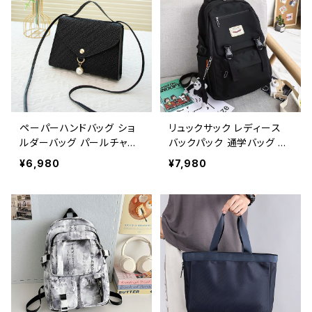
0
ペーパーハンドバッグ ショ
リュックサック レディース
ルダーバッグ パールチャー
バックパック 通学バッグ カ
ムバッグ レディース バック
ジュアルリュック 大容量 高
¥6,980
¥7,980
軽量 カジュアル おしゃれ
校生 中学生 韓国風 おしゃ
斜めがけ 春夏 人気 5色展
れ 多収納 旅行 軽量 多機
開 K-B0202
能 かわいい 6色展開 K-B0
218