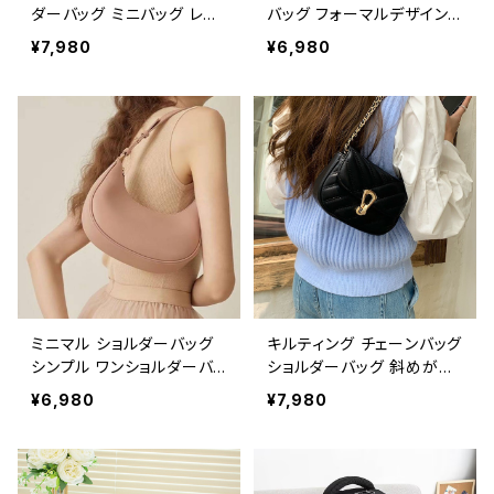
ダーバッグ ミニバッグ レデ
バッグ フォーマルデザイン
ィース 斜めがけバッグ 高
無地バッグ レディース カバ
¥7,980
¥6,980
級感 シンプル おしゃれ 韓
ン 大容量 通勤 通学 おしゃ
国風バッグ カジュアル デー
れ 上品 合皮 5色展開 K-B
ト お呼ばれ 結婚式 旅行 春
0245
夏 秋冬 コーデ 人気 K-B0
255
ミニマル ショルダーバッグ
キルティング チェーンバッグ
シンプル ワンショルダーバッ
ショルダーバッグ 斜めがけ
グ レディース 肩掛け 軽量
バッグ レディース 韓国風
¥6,980
¥7,980
デイリーバッグ フェミニン
小さめ バッグ ゴールド金具
上品 きれいめ 大人可愛い
上品 おしゃれ 人気 ブラック
韓国バッグ 春夏 秋冬 おし
ベージュ 2色展開 K-B022
ゃれ 人気 4色展開 K-B024
3