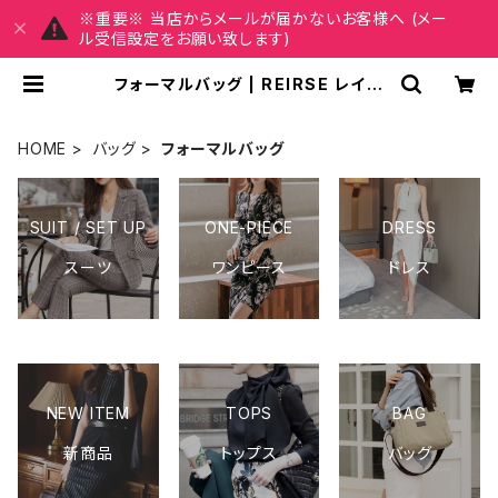
※重要※ 当店からメールが届かないお客様へ (メー
ル受信設定をお願い致します)
フォーマルバッグ | REIRSE レイル
セ 20代,30代,40代 レディースファ
ッション 通販
HOME
バッグ
フォーマルバッグ
SUIT / SET UP
ONE-PIECE
DRESS
スーツ
ワンピース
ドレス
NEW ITEM
TOPS
BAG
新商品
トップス
バッグ