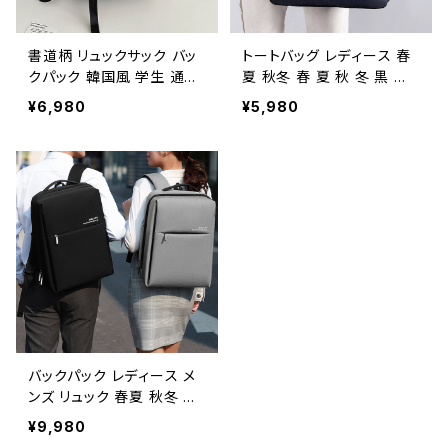
書道柄 リュックサック バッ
トートバッグ レディース 春
クパック 韓国風 学生 通学
夏 秋冬 春 夏 秋 冬 黒 紺
軽量 多収納 大容量 レディ
サブバッグ ハンドバッグ ト
¥6,980
¥5,980
ース メンズ ユニセックス
ートバック キャンバス 大き
高校生 A4対応 K-B0217
め かばん おしゃれ サブバッ
ク フォーマルバッグ マザー
ズバッグ ハンドバック キャ
ンバスバッグ お出かけ バッ
ク ママ バッグ 無地 ブラッ
ク ネイビー グレー デート
通勤バッグ 合宿 旅行 通学
散歩 ランチバッグ 学校バッ
グ 大学生 高校生 中学生
女の子 女性用 オフィスカ
ジュアル オフィス カジュア
ル OL 上品 大人 10代 20
バックパック レディース メ
代 30代 40代 K-B0130
ンズ リュック 春夏 秋冬 春
夏 秋 冬 黒 バッグ リュック
¥9,980
サック ロゴ 仕事リュック シ