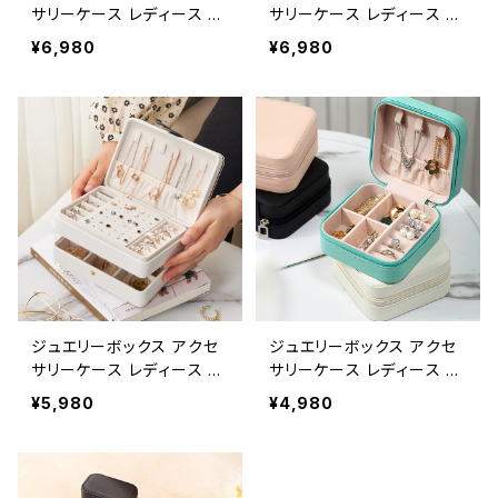
サリーケース レディース 春
サリーケース レディース 春
夏 秋冬 春 夏 秋 冬 白 宝
夏 秋冬 春 夏 秋 冬 白 宝
¥6,980
¥6,980
石箱 収納 保管 インテリア
石箱 収納 保管 インテリア
防水 持ち運び 携帯用 旅行
防水 持ち運び 携帯用 旅行
用 2段式 ジュエリーボック
用 2段式 ジュエリーボック
ス 大容量 ジュエリーケー
ス 大容量 ジュエリーケー
ス ジュエリー収納 アクセサ
ス ジュエリー収納 アクセサ
リーポーチ ホワイト グリー
リーポーチ ホワイト グリー
ン ピンク アクセサリー入れ
ン ピンク ネイビー アクセサ
収納ボックス 収納ケース
リー入れ 収納ボックス 収
可愛い 口紅 ピアス イヤリ
納ケース 可愛い 口紅 ピア
ング 指輪 リング 腕時計 キ
ス イヤリング 指輪 リング
ッズ おしゃれ カジュアル K-
腕時計 キッズ おしゃれ カ
B0101
ジュアル K-B0102
ジュエリーボックス アクセ
ジュエリーボックス アクセ
サリーケース レディース 春
サリーケース レディース 春
夏 秋冬 春 夏 秋 冬 白 宝
夏 秋冬 春 夏 秋 冬 白 宝
¥5,980
¥4,980
石箱 収納 保管 インテリア
石箱 コンパクト ポータブル
防水 持ち運び 携帯用 旅行
収納 保管 インテリア 防水
用 2段式 ジュエリーボック
持ち運び 携帯用 旅行用 ジ
ス 大容量 ジュエリーケー
ュエリーボックス 大容量 ジ