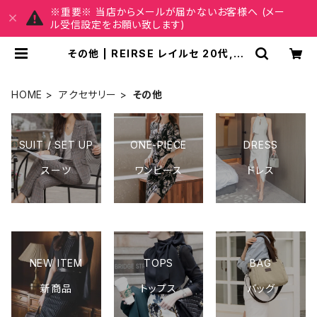
※重要※ 当店からメールが届かないお客様へ (メー
ル受信設定をお願い致します)
その他 | REIRSE レイルセ 20代,30
代,40代 レディースファッション 通販
HOME
アクセサリー
その他
SUIT / SET UP
ONE-PIECE
DRESS
スーツ
ワンピース
ドレス
NEW ITEM
TOPS
BAG
新商品
トップス
バッグ