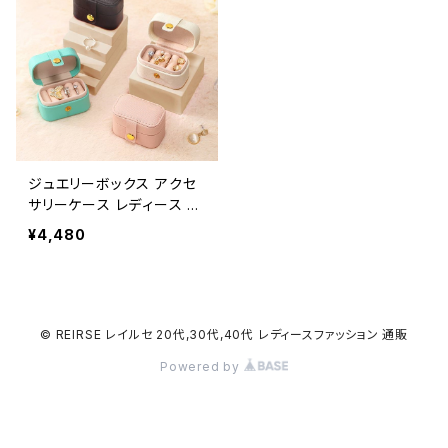
ス ジュエリー収納 アクセサ
ュエリーケース ジュエリー
リーポーチ ホワイト グリー
収納 アクセサリーポーチ
ン ピンク ネイビー アクセサ
ホワイト グリーン ピンク ブ
リー入れ 収納ボックス 収
ラック アクセサリー入れ 収
納ケース 可愛い 口紅 ピア
納ボックス 収納ケース 可
ス イヤリング 指輪 リング
愛い 口紅 ピアス イヤリン
腕時計 キッズ おしゃれ カ
グ 指輪 リング 腕時計 キッ
ジュアル K-B0100
ズ おしゃれ カジュアル K-B
0110
ジュエリーボックス アクセ
サリーケース レディース 春
夏 秋冬 春 夏 秋 冬 白 宝
¥4,480
石箱 コンパクト ミニ ポータ
ブル 収納 保管 インテリア
防水 持ち運び 携帯用 旅行
用 ジュエリーボックス ジュ
エリーケース ジュエリー収
© REIRSE レイルセ 20代,30代,40代 レディースファッション 通販
納 アクセサリーポーチ ホワ
Powered by
イト グリーン ピンク ブラッ
ク アクセサリー入れ 収納
ボックス 収納ケース 可愛
い ピアス イヤリング 指輪