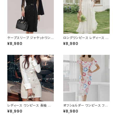
レディーススーツ 大きいサイズ
スワンピース お呼ばれ 韓国 フ
オフィス OL オフィスカジュアル
ァッション オフィスカジュアル 韓
ビジネス 結婚式 パーティー お
国風 キャバドレス ナイトドレス
呼ばれ ブラック ネイビー グレ
ナイトワンピ カジュアル 10代 2
ー S M L XL 2XL 3XL 4XL 5
0代 30代 40代 C-OSS0127
XL 10代 20代 30代 40代 C-
WAW1079
ケープスリーブ ジャケットワンピ
ロングワンピース レディース シ
ース ベルト付き ワンピース レデ
フォン フリル ハイネック ノース
¥8,980
¥8,980
ィース 長袖 襟付き タイト スー
リーブ フレア Aライン エレガン
ツ風 上品 きれいめ 韓国風 大人
ト 清楚 上品 韓国風 きれいめ
エレガント 通勤 オフィス OL デ
美ライン ウエストマーク 春 夏
ート 二次会 結婚式 春 夏 秋 冬
秋 冬 お呼ばれ デート 食事会
お呼ばれ ブラック ベージュ お
フォーマル リゾート パーティー
しゃれ 高見え 20代 30代 40代
人気 大人可愛い ホワイト C-O
フォーマル 体型カバー 人気 トレ
SS0158
ンド C-OSS0136
レディース ワンピース 長袖 シャ
オフショルダー ワンピース フラ
ツワンピース ツイード切替 ミニ
ワー柄 タイトワンピース ドレス
¥8,990
¥8,980
ワンピース 上品 フォーマル ホ
花柄ワンピ 春夏 エレガント 大