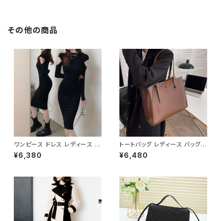
ワイト 韓国ファッション きれい
人可愛い 韓国風ワンピース デ
め エレガント 通勤 オフィス 二
ート きれいめ 清楚 お呼ばれ 二
次会 パーティー デート 大人女
次会 パーティー 結婚式 披露宴
子 体型カバー 美ライン 春 秋
同窓会 上品 シルエット 美スタ
その他の商品
冬 着痩せ効果 きちんと見え カ
イル 体型カバー ピンク ワンタ
ジュアル エレガントスタイル S
イプ C-OSS0232
M L XL C-OSS0176
ワンピース ドレス レディース 春
トートバッグ レディース バッグ
夏 秋冬 春 夏 秋 冬 黒 タイトワ
春夏 秋冬 春 夏 秋 冬 黒 白 バ
¥6,380
¥6,480
ンピース タイトドレス 長袖 ワン
ッグ ハンドバッグ 肩掛け かばん
ピース ドレスワンピース ミディ
マザーズバッグ 大容量 ママバッ
アムドレス ワンピース きれいめ
グ バック シンプルバッグ 肩掛け
韓国 タイトワンピース ミモレド
バッグ シンプル トートバック ホ
レス ひざ丈ワンピース ラメ シン
ワイト ベージュ コーヒー ブラッ
プル オープンショルダー カット
ク デート 通勤バッグ オフィスカ
ショルダー ワンピースドレス 韓
ジュアル デイリー お出かけ オ
国ファッション OL カジュアル
フィス カジュアル OL 上品 大人
オフィスカジュアル 結婚式 パー
10代 20代 30代 40代 K-B00