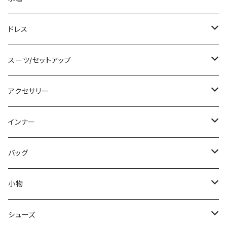
その他
カーディガン/ボレロ
デニム
ロング
ジャケット
タンキニ
ドレス
チュニック
ニット/セーター
レギンス
その他
その他
バンドゥビキニ
ミニ/ショート
スーツ/セットアップ
パーカー
その他
ワンピース
ミディアム/ミモレ
パンツスーツ
アクセサリー
スウェット/トレーナー
オールインワン
ラッシュガード
ロング/マキシ
スカートスーツ
ネックレス
インナー
その他
その他
袖付き
その他
ブレスレット
ブラ/ブラトップ/ベアトップ
バッグ
ノースリーブ
ピアス
ショーツ
サブバッグ
小物
パンツドレス
コサージュ
タンクトップ/キャミソール
クラッチバッグ
マフラー/スカーフ/ストール
シューズ