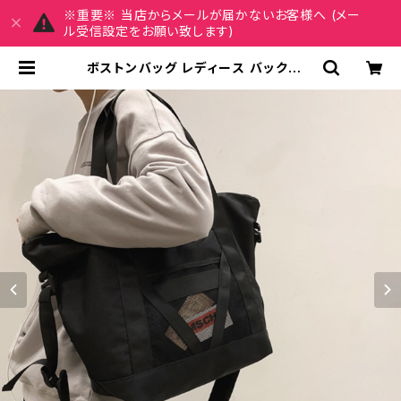
※重要※ 当店からメールが届かないお客様へ (メー
ル受信設定をお願い致します)
ボストンバッグ レディース バックパッ
ク トートバッグ ショルダーバッグ 春
夏 秋冬 春 夏 秋 冬 黒 バッグ ショル
ダーバック メッシュ マザーズバッグ
大容量バッグ バック シンプル リュッ
ク トートバック ボストンバック ハン
ドバッグ リュックサック ボストン バッ
ク ショルダー 肩掛け 斜めがけ トラベ
ル 旅行バック かばん ママバッグ 大
容量 大きめ 旅行 通学 通勤 大学生
女の子 A4 B4 グレー ブラック カレ
ッジコーデ カジュアル デイリー デー
ト お出かけ K-B0094 | REIRSE
レイルセ 20代,30代,40代 レディー
スファッション 通販