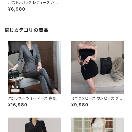
ボストンバッグ レディース バッ
クパック トートバッグ ショルダー
¥6,980
バッグ 春夏 秋冬 春 夏 秋 冬 黒
バッグ ショルダーバック メッシュ
マザーズバッグ 大容量バッグ バ
ック シンプル リュック トートバッ
ク ボストンバック ハンドバッグ
同じカテゴリの商品
リュックサック ボストン バック
ショルダー 肩掛け 斜めがけ ト
ラベル 旅行バック かばん ママ
バッグ 大容量 大きめ 旅行 通学
通勤 大学生 女の子 A4 B4 グ
レー ブラック カレッジコーデ カ
ジュアル デイリー デート お出
かけ K-B0094
パンツスーツ レディース 春夏
ミニワンピース ワンピース フェ
秋冬 春 夏 秋 冬 黒 紺 スーツ
ザーデザイン タイトワンピース
¥16,980
¥9,980
上下セット 2点セット ジャケット
チューブトップ レディース 春夏
パンツ セットアップ セットアップ
秋冬 春 夏 秋 冬 黒 ミニ ノース
スーツ 長袖 ノーカラー タイト
リーブ タイトワンピ 態度ドレス
ビジネススーツ ロング パンツス
ワンピドレス OL エレガント フ
ーツ ロングパンツ ペプラム ノー
ォーマル ブラック ボルドー ホワ
カラースーツ ペプラムジャケット
イト 大きいサイズ きれいめ ドレ