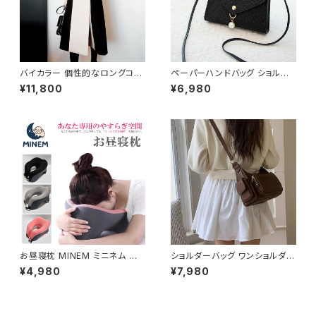
ティー ブラック お呼ばれ シンプ
53
ル 10代 20代 30代 40代 C-O
SS0076
バイカラー 個性的なロングコー
ペーパーハンドバッグ ショルダ
ト C-JAW1002
ーバッグ パールチャームバッグ
¥11,800
¥6,980
レディース バック 軽量 カジュア
ル おしゃれ 斜めがけ 春夏 人気
5色展開 K-B0202
お昼寝枕 MINEM ミニネム 仮
ショルダーバッグ ワンショルダー
眠枕 うつぶせ枕 ネックピロー
バッグ レディース バッグ 肩掛け
¥4,980
¥7,980
洗える 軽量 通気性 机 デスク
斜めがけ クロスボディ おしゃれ
オフィス 車中泊 旅行 男女兼用
カジュアル 韓国風バッグ ブラッ
低反発 クッション おしゃれ カジ
ク ブラウン 収納力抜群 秋冬 春
ュアル 春 夏 秋 冬 春夏 秋冬 大
夏コーデ K-B0212