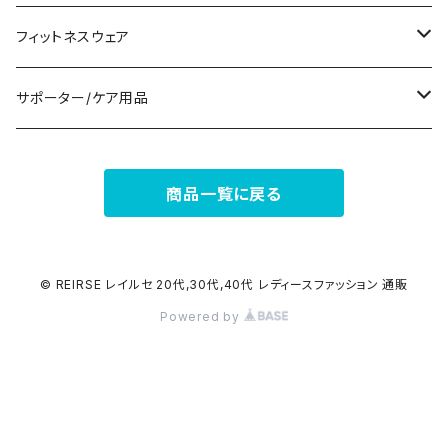
ナイトドレス
リング
半袖/5分
トートバッグ
財布
スニーカー
フィットネスウェア
その他
その他
7分/長袖
ショルダーバッグ
アクセサリーケース
ブーツ
セット販売
サポーター/ケア用品
6点セット～
補正/補整
フォーマルバッグ
パンプス
トップス
サポーター
商品一覧に戻る
5点セット
足用サポーター
ペチコート/ペチパンツ
カジュアルバッグ
サンダル
ボトムス
4点セット
その他
バックパック
その他
タイツ
© REIRSE レイルセ 20代,30代,40代 レディースファッション 通販
Powered by
3点セット
エコバッグ
ソックス
2点セット
その他
サポーター