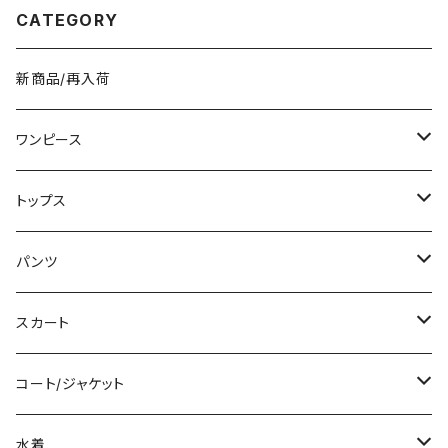
人 子供 デスク クッション 姿勢
CATEGORY
C-ASS0003
新商品/再入荷
ワンピース
ミニ/ショート
トップス
ミディアム/ミモレ
Tシャツ/カットソー
パンツ
ロング/マキシ
タンクトップ/キャミソール
ショート丈
スカート
袖付き
シャツ/ブラウス
クロップド丈
ミニ/ショート
コート/ジャケット
ノースリーブ
ベアトップ/チューブトップ
ロング丈
ミディアム/ミモレ
コート
水着