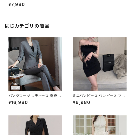
ス 旅行バッグ 軽量 スポーツバ
¥7,980
ッグ ジムバッグ トラベルバッグ
肩掛け ハンドバッグ 撥水 防水
ブラック ネイビー パープル ベ
ージュ ピンク 1タイプ おしゃれ
人気 韓国風バッグ 春夏 秋冬 K
同じカテゴリの商品
-B0185
パンツスーツ レディース 春夏
ミニワンピース ワンピース フェ
秋冬 春 夏 秋 冬 黒 紺 スーツ
ザーデザイン タイトワンピース
¥16,980
¥9,980
上下セット 2点セット ジャケット
チューブトップ レディース 春夏
パンツ セットアップ セットアップ
秋冬 春 夏 秋 冬 黒 ミニ ノース
スーツ 長袖 ノーカラー タイト
リーブ タイトワンピ 態度ドレス
ビジネススーツ ロング パンツス
ワンピドレス OL エレガント フ
ーツ ロングパンツ ペプラム ノー
ォーマル ブラック ボルドー ホワ
カラースーツ ペプラムジャケット
イト 大きいサイズ きれいめ ドレ
レディーススーツ 大きいサイズ
スワンピース お呼ばれ 韓国 フ