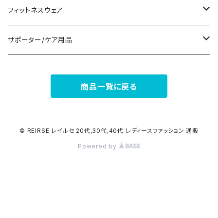
ナイトドレス
リング
半袖/5分
トートバッグ
財布
スニーカー
フィットネスウェア
その他
その他
7分/長袖
ショルダーバッグ
アクセサリーケース
ブーツ
セット販売
サポーター/ケア用品
6点セット～
補正/補整
フォーマルバッグ
パンプス
トップス
サポーター
商品一覧に戻る
5点セット
足用サポーター
ペチコート/ペチパンツ
カジュアルバッグ
サンダル
ボトムス
4点セット
その他
バックパック
その他
タイツ
© REIRSE レイルセ 20代,30代,40代 レディースファッション 通販
Powered by
3点セット
エコバッグ
ソックス
2点セット
その他
サポーター
ボストンバッグ
インナー