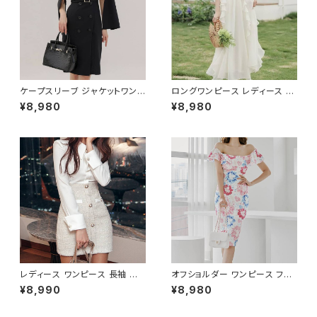
オフィス OL オフィスカジュアル
ァッション オフィスカジュアル 韓
ビジネス 結婚式 パーティー お
国風 キャバドレス ナイトドレス
呼ばれ ブラック ネイビー グレ
ナイトワンピ カジュアル 10代 2
ー S M L XL 2XL 3XL 4XL 5
0代 30代 40代 C-OSS0127
XL 10代 20代 30代 40代 C-
WAW1079
ケープスリーブ ジャケットワンピ
ロングワンピース レディース シ
ース ベルト付き ワンピース レデ
フォン フリル ハイネック ノース
¥8,980
¥8,980
ィース 長袖 襟付き タイト スー
リーブ フレア Aライン エレガン
ツ風 上品 きれいめ 韓国風 大人
ト 清楚 上品 韓国風 きれいめ
エレガント 通勤 オフィス OL デ
美ライン ウエストマーク 春 夏
ート 二次会 結婚式 春 夏 秋 冬
秋 冬 お呼ばれ デート 食事会
お呼ばれ ブラック ベージュ お
フォーマル リゾート パーティー
しゃれ 高見え 20代 30代 40代
人気 大人可愛い ホワイト C-O
フォーマル 体型カバー 人気 トレ
SS0158
ンド C-OSS0136
レディース ワンピース 長袖 シャ
オフショルダー ワンピース フラ
ツワンピース ツイード切替 ミニ
ワー柄 タイトワンピース ドレス
¥8,990
¥8,980
ワンピース 上品 フォーマル ホ
花柄ワンピ 春夏 エレガント 大
ワイト 韓国ファッション きれい
人可愛い 韓国風ワンピース デ
め エレガント 通勤 オフィス 二
ート きれいめ 清楚 お呼ばれ 二