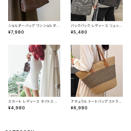
ショルダーバッグ ワンショルダー
バックパック レディース リュック
フェイクレザー バッグ レディー
春夏 秋冬 春 夏 秋 冬 黒 バッグ
¥7,980
¥5,480
ス 韓国 シンプル 大人可愛い ブ
リュックサック かばん 合成皮革
ラック ダークブラウン カジュア
ビジネスリュック カジュアルリュ
ル お出かけ 2色展開 K-B0211
ック カジュアルバッグ ロゴバッ
グ ビジネス 男女兼用 撥水 防
水 縦長 通勤通学 部活 合宿 旅
行 通学 学校バッグ 高校生 中学
生 男の子 女の子 A4 B4 シン
プル バッグパック バック ロゴ ア
イボリー グレー ブラック カレッ
ジコーデ カジュアル デイリー
お出かけ 10代 20代 30代 40
代 K-B0042
スカート レディース タイトスカ
ナチュラル トートバッグ ストライ
ート ミディアム ペンシルスカー
プデザイン かごバッグ レディー
¥4,980
¥6,980
ト スリット 白 ホワイト ハイウエ
ス バック 肩掛け 大容量 軽量
スト ひざ丈 ひざ下 ミディアムス
夏 春 カジュアル 韓国風 大人可
カート スーツ お呼ばれ パーテ
愛い おしゃれ 人気 ブラウン K-
ィー 結婚式 コルセット風 春 夏
B0206
春夏 ミディアムタイトスカート