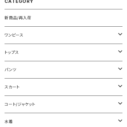
CATEGORY
C-SSS0002
新商品/再入荷
ワンピース
ミニ/ショート
トップス
ミディアム/ミモレ
Tシャツ/カットソー
パンツ
ロング/マキシ
タンクトップ/キャミソール
ショート丈
スカート
袖付き
シャツ/ブラウス
クロップド丈
ミニ/ショート
コート/ジャケット
ノースリーブ
ベアトップ/チューブトップ
ロング丈
ミディアム/ミモレ
コート
水着