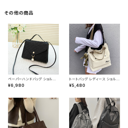
次会 パーティー デート 大人女
次会 パーティー 結婚式 披露宴
子 体型カバー 美ライン 春 秋
同窓会 上品 シルエット 美スタ
その他の商品
冬 着痩せ効果 きちんと見え カ
イル 体型カバー ピンク ワンタ
ジュアル エレガントスタイル S
イプ C-OSS0232
M L XL C-OSS0176
ペーパーハンドバッグ ショルダ
トートバッグ レディース ショルダ
ーバッグ パールチャームバッグ
ーバッグ 春夏 秋冬 春 夏 秋 冬
¥6,980
¥5,480
レディース バック 軽量 カジュア
黒 バッグ 大容量 キャンバス ト
ル おしゃれ 斜めがけ 春夏 人気
ート かばん 斜めがけバッグ ロ
5色展開 K-B0202
ゴ 大きめ マザーズバッグ 斜め
がけ 学校 部活 合宿 旅行 通学
学校バッグ 高校生 中学生 男の
子 女の子 A4 B4 シンプル キャ
ンバストート バック ロゴ ブラッ
ク アイボリー 学校 カレッジコ
ーデ カジュアル デイリー お出
かけ K-B0044