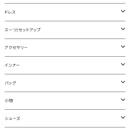
その他
カーディガン/ボレロ
デニム
ロング
ジャケット
タンキニ
ドレス
チュニック
ニット/セーター
レギンス
その他
その他
バンドゥビキニ
ミニ/ショート
スーツ/セットアップ
パーカー
その他
ワンピース
ミディアム/ミモレ
パンツスーツ
アクセサリー
スウェット/トレーナー
オールインワン
ラッシュガード
ロング/マキシ
スカートスーツ
ネックレス
インナー
その他
その他
袖付き
その他
ブレスレット
ブラ/ブラトップ/ベアトップ
バッグ
ノースリーブ
ピアス
ショーツ
サブバッグ
小物
パンツドレス
コサージュ
タンクトップ/キャミソール
クラッチバッグ
マフラー/スカーフ/ストール
シューズ