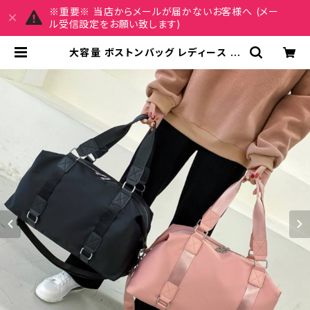
※重要※ 当店からメールが届かないお客様へ (メー
ル受信設定をお願い致します)
大容量 ボストンバッグ レディース 旅
行バッグ 軽量 スポーツバッグ ジムバ
ッグ トラベルバッグ 肩掛け ハンドバ
ッグ 撥水 防水 ブラック ネイビー パ
ープル ベージュ ピンク 1タイプ おし
ゃれ 人気 韓国風バッグ 春夏 秋冬 K-
B0185 | REIRSE レイルセ 20代,3
0代,40代 レディースファッション 通
販