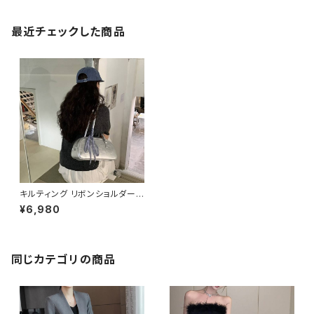
最近チェックした商品
キルティング リボンショルダーバ
ッグ ハンドバッグ レディース バ
¥6,980
ッグ 韓国風 シルバー 光沢感 コ
ンパクト 大人可愛い 春夏 秋冬
コーデ おしゃれ 人気 ワンタイ
プ K-B0190
同じカテゴリの商品