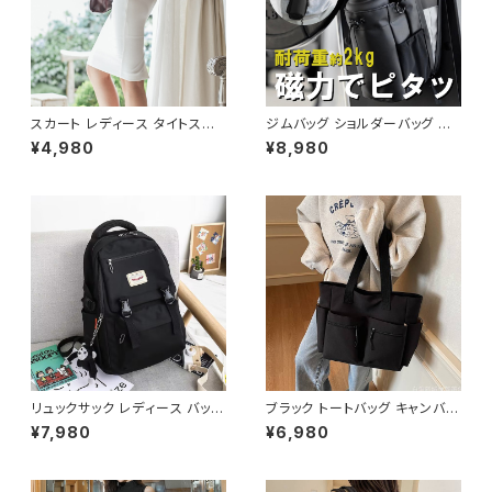
スカート レディース タイトスカ
ジムバッグ ショルダーバッグ ボ
ート ミディアム ペンシルスカー
ディバッグ マグネット メンズ レ
¥4,980
¥8,980
ト スリット 白 ホワイト ハイウエ
ディース バッグ ボトルホルダー
スト ひざ丈 ひざ下 ミディアムス
水筒 水筒ホルダー ボトルバッグ
カート スーツ お呼ばれ パーテ
水筒バッグ スポーツ ジム フィッ
ィー 結婚式 コルセット風 春 夏
トネス 韓国 ファッション オフィ
春夏 ミディアムタイトスカート
スカジュアル サッカー バスケ 野
C-SSS0002
球 運動 散歩 学生 部活 お洒落
磁気 撥水 防水 通勤 通学 男女
兼用 春 夏 秋 冬 春夏 秋冬 大
人 子供 K-B0179
リュックサック レディース バック
ブラック トートバッグ キャンバス
パック 通学バッグ カジュアルリ
大容量 ポケット付き カジュアル
¥7,980
¥6,980
ュック 大容量 高校生 中学生 韓
バッグ 韓国風バッグ マザーズバ
国風 おしゃれ 多収納 旅行 軽量
ッグ 学生バッグ 通学 通勤 人気
多機能 かわいい 6色展開 K-B
3色展開 K-B0222
0218