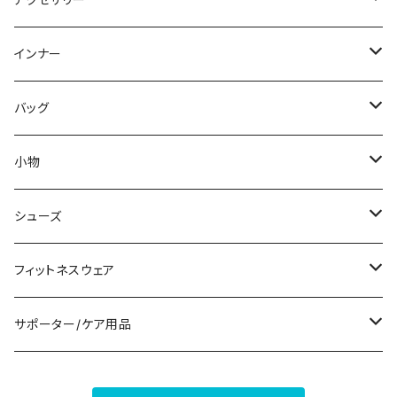
スウェット/トレーナー
オールインワン
ラッシュガード
ロング/マキシ
スカートスーツ
ネックレス
インナー
その他
その他
袖付き
その他
ブレスレット
ブラ/ブラトップ/ベアトップ
バッグ
ノースリーブ
ピアス
ショーツ
サブバッグ
小物
パンツドレス
コサージュ
タンクトップ/キャミソール
クラッチバッグ
マフラー/スカーフ/ストール
シューズ
ナイトドレス
リング
半袖/5分
トートバッグ
財布
スニーカー
フィットネスウェア
その他
その他
7分/長袖
ショルダーバッグ
アクセサリーケース
ブーツ
セット販売
サポーター/ケア用品
6点セット～
補正/補整
フォーマルバッグ
パンプス
トップス
サポーター