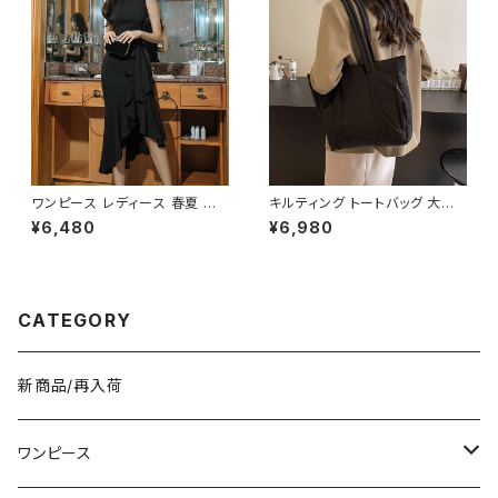
ワンピース レディース 春夏 秋
キルティング トートバッグ 大容
冬 春 夏 秋 冬 黒 ドレス マーメ
量 肩掛けバッグ レディース バッ
¥6,480
¥6,980
イドワンピース ドレスワンピー
グ シンプル 無地 カジュアル 韓
ス フリル アシンメトリー ノース
国ファッション 秋冬 春夏 人気
リーブ ハイネック パーティード
4色展開 K-B0226
レス 結婚式 パーティー お呼ば
れ ブラック ワインレッド ボルド
CATEGORY
ー 10代 20代 30代 40代 C-D
SS1014
新商品/再入荷
ワンピース