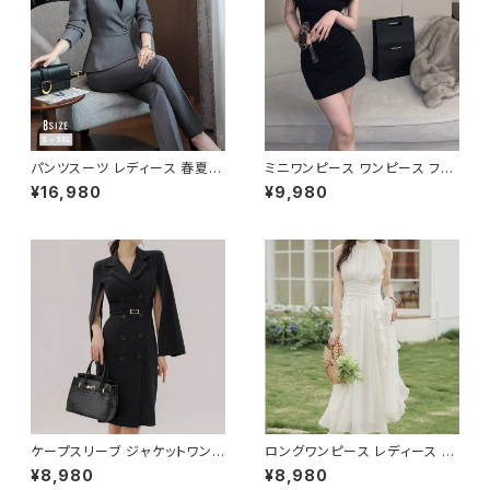
パンツスーツ レディース 春夏
ミニワンピース ワンピース フェ
秋冬 春 夏 秋 冬 黒 紺 スーツ
ザーデザイン タイトワンピース
¥16,980
¥9,980
上下セット 2点セット ジャケット
チューブトップ レディース 春夏
パンツ セットアップ セットアップ
秋冬 春 夏 秋 冬 黒 ミニ ノース
スーツ 長袖 ノーカラー タイト
リーブ タイトワンピ 態度ドレス
ビジネススーツ ロング パンツス
ワンピドレス OL エレガント フ
ーツ ロングパンツ ペプラム ノー
ォーマル ブラック ボルドー ホワ
カラースーツ ペプラムジャケット
イト 大きいサイズ きれいめ ドレ
レディーススーツ 大きいサイズ
スワンピース お呼ばれ 韓国 フ
オフィス OL オフィスカジュアル
ァッション オフィスカジュアル 韓
ビジネス 結婚式 パーティー お
国風 キャバドレス ナイトドレス
呼ばれ ブラック ネイビー グレ
ナイトワンピ カジュアル 10代 2
ー S M L XL 2XL 3XL 4XL 5
0代 30代 40代 C-OSS0127
XL 10代 20代 30代 40代 C-
WAW1079
ケープスリーブ ジャケットワンピ
ロングワンピース レディース シ
ース ベルト付き ワンピース レデ
フォン フリル ハイネック ノース
¥8,980
¥8,980
ィース 長袖 襟付き タイト スー
リーブ フレア Aライン エレガン