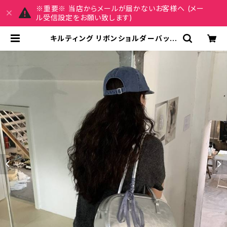
※重要※ 当店からメールが届かないお客様へ (メー
ル受信設定をお願い致します)
キルティング リボンショルダーバッグ
ハンドバッグ レディース バッグ 韓国
風 シルバー 光沢感 コンパクト 大人
可愛い 春夏 秋冬 コーデ おしゃれ 人
気 ワンタイプ K-B0190 | REIRSE
レイルセ 20代,30代,40代 レディー
スファッション 通販