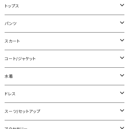
ミニ/ショート
トップス
ミディアム/ミモレ
Tシャツ/カットソー
パンツ
ロング/マキシ
タンクトップ/キャミソール
ショート丈
スカート
袖付き
シャツ/ブラウス
クロップド丈
ミニ/ショート
コート/ジャケット
ノースリーブ
ベアトップ/チューブトップ
ロング丈
ミディアム/ミモレ
コート
水着
その他
カーディガン/ボレロ
デニム
ロング
ジャケット
タンキニ
ドレス
チュニック
ニット/セーター
レギンス
その他
その他
バンドゥビキニ
ミニ/ショート
スーツ/セットアップ
パーカー
その他
ワンピース
ミディアム/ミモレ
パンツスーツ
アクセサリー