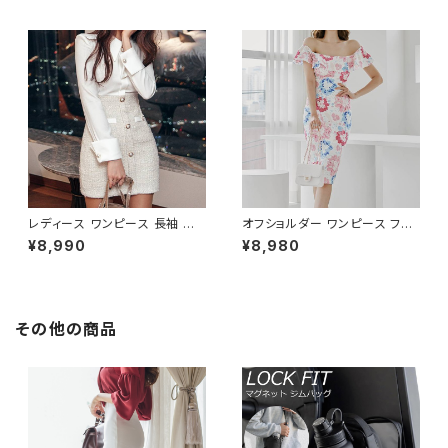
ツ風 上品 きれいめ 韓国風 大人
ト 清楚 上品 韓国風 きれいめ
エレガント 通勤 オフィス OL デ
美ライン ウエストマーク 春 夏
ート 二次会 結婚式 春 夏 秋 冬
秋 冬 お呼ばれ デート 食事会
お呼ばれ ブラック ベージュ お
フォーマル リゾート パーティー
しゃれ 高見え 20代 30代 40代
人気 大人可愛い ホワイト C-O
フォーマル 体型カバー 人気 トレ
SS0158
ンド C-OSS0136
レディース ワンピース 長袖 シャ
オフショルダー ワンピース フラ
ツワンピース ツイード切替 ミニ
ワー柄 タイトワンピース ドレス
¥8,990
¥8,980
ワンピース 上品 フォーマル ホ
花柄ワンピ 春夏 エレガント 大
ワイト 韓国ファッション きれい
人可愛い 韓国風ワンピース デ
め エレガント 通勤 オフィス 二
ート きれいめ 清楚 お呼ばれ 二
次会 パーティー デート 大人女
次会 パーティー 結婚式 披露宴
子 体型カバー 美ライン 春 秋
同窓会 上品 シルエット 美スタ
その他の商品
冬 着痩せ効果 きちんと見え カ
イル 体型カバー ピンク ワンタ
ジュアル エレガントスタイル S
イプ C-OSS0232
M L XL C-OSS0176