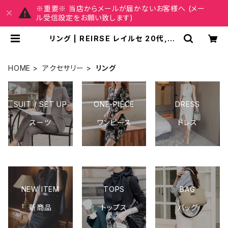
※重要※ 当店からメールが届かないお客様へ (メー
ル受信設定をお願い致します)
リング | REIRSE レイルセ 20代,30
代,40代 レディースファッション 通販
HOME
アクセサリー
リング
SUIT / SET UP
ONE-PIECE
DRESS
スーツ
ワンピース
ドレス
NEW ITEM
TOPS
BAG
新商品
トップス
バッグ