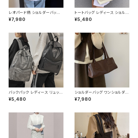
レオパード柄 ショルダーバッグ
トートバッグ レディース ショルダ
ワンショルダーバッグ レディース
ーバッグ 春夏 秋冬 春 夏 秋 冬
¥7,980
¥5,480
ヒョウ柄 バッグ カジュアル 軽量
黒 バッグ 大容量 キャンバス ト
大容量 韓国風 秋冬 春夏 おしゃ
ート かばん 斜めがけバッグ ロ
れ コーデ 人気 2色展開 K-B02
ゴ 大きめ マザーズバッグ 斜め
20
がけ 学校 部活 合宿 旅行 通学
学校バッグ 高校生 中学生 男の
子 女の子 A4 B4 シンプル キャ
ンバストート バック ロゴ ブラッ
ク アイボリー 学校 カレッジコ
ーデ カジュアル デイリー お出
かけ K-B0044
バックパック レディース リュック
ショルダーバッグ ワンショルダー
春夏 秋冬 春 夏 秋 冬 黒 バッグ
フェイクレザー バッグ レディー
¥5,480
¥7,980
リュックサック かばん 合成皮革
ス 韓国 シンプル 大人可愛い ブ
ビジネスリュック カジュアルリュ
ラック ダークブラウン カジュア
ック カジュアルバッグ ロゴバッ
ル お出かけ 2色展開 K-B0211
グ ビジネス 男女兼用 撥水 防
水 縦長 通勤通学 部活 合宿 旅
行 通学 学校バッグ 高校生 中学
生 男の子 女の子 A4 B4 シン
プル バッグパック バック ロゴ ア