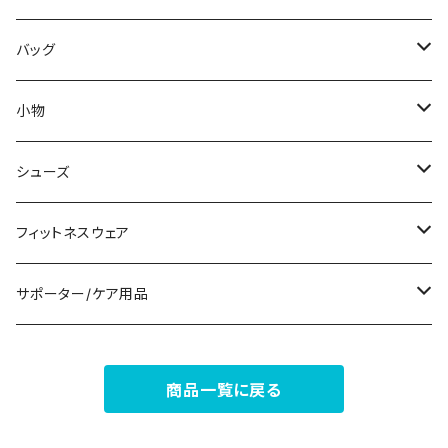
その他
その他
袖付き
その他
ブレスレット
ブラ/ブラトップ/ベアトップ
バッグ
ノースリーブ
ピアス
ショーツ
サブバッグ
小物
パンツドレス
コサージュ
タンクトップ/キャミソール
クラッチバッグ
マフラー/スカーフ/ストール
シューズ
ナイトドレス
リング
半袖/5分
トートバッグ
財布
スニーカー
フィットネスウェア
その他
その他
7分/長袖
ショルダーバッグ
アクセサリーケース
ブーツ
セット販売
サポーター/ケア用品
6点セット～
補正/補整
フォーマルバッグ
パンプス
トップス
サポーター
商品一覧に戻る
5点セット
足用サポーター
ペチコート/ペチパンツ
カジュアルバッグ
サンダル
ボトムス