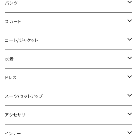
ミディアム/ミモレ
Tシャツ/カットソー
パンツ
ロング/マキシ
タンクトップ/キャミソール
ショート丈
スカート
袖付き
シャツ/ブラウス
クロップド丈
ミニ/ショート
コート/ジャケット
ノースリーブ
ベアトップ/チューブトップ
ロング丈
ミディアム/ミモレ
コート
水着
その他
カーディガン/ボレロ
デニム
ロング
ジャケット
タンキニ
ドレス
チュニック
ニット/セーター
レギンス
その他
その他
バンドゥビキニ
ミニ/ショート
スーツ/セットアップ
パーカー
その他
ワンピース
ミディアム/ミモレ
パンツスーツ
アクセサリー
スウェット/トレーナー
オールインワン
ラッシュガード
ロング/マキシ
スカートスーツ
ネックレス
インナー