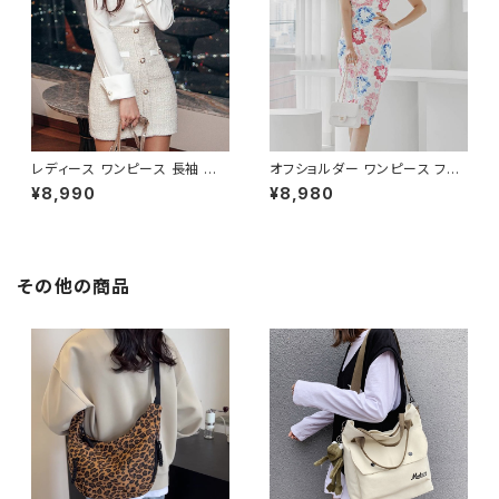
フォーマル 体型カバー 人気 トレ
SS0158
ンド C-OSS0136
レディース ワンピース 長袖 シャ
オフショルダー ワンピース フラ
ツワンピース ツイード切替 ミニ
ワー柄 タイトワンピース ドレス
¥8,990
¥8,980
ワンピース 上品 フォーマル ホ
花柄ワンピ 春夏 エレガント 大
ワイト 韓国ファッション きれい
人可愛い 韓国風ワンピース デ
め エレガント 通勤 オフィス 二
ート きれいめ 清楚 お呼ばれ 二
次会 パーティー デート 大人女
次会 パーティー 結婚式 披露宴
子 体型カバー 美ライン 春 秋
同窓会 上品 シルエット 美スタ
その他の商品
冬 着痩せ効果 きちんと見え カ
イル 体型カバー ピンク ワンタ
ジュアル エレガントスタイル S
イプ C-OSS0232
M L XL C-OSS0176