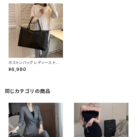
ボストンバッグ レディース トート
バッグ ショルダーバッグ 春夏 秋
¥6,980
冬 春 夏 秋 冬 黒 バッグ ビッグ
サイズ 大きめ ショルダーバック
マザーズバッグ 大容量バッグ バ
ック シンプル トートバック ボス
トンバック ママバック ハンドバッ
同じカテゴリの商品
グ ボストン バック ショルダー 肩
掛け キャンプ トラベル 旅行バッ
ク かばん ママバッグ 大容量 遠
征 旅行 通学 通勤 大学生 女の
子 A4 B4 グレー ピンク ボルド
ー ブラック カレッジコーデ カジ
ュアル デイリー デート お出か
け K-B0162