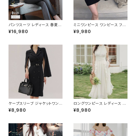
パンツスーツ レディース 春夏
ミニワンピース ワンピース フェ
秋冬 春 夏 秋 冬 黒 紺 スーツ
ザーデザイン タイトワンピース
¥16,980
¥9,980
上下セット 2点セット ジャケット
チューブトップ レディース 春夏
パンツ セットアップ セットアップ
秋冬 春 夏 秋 冬 黒 ミニ ノース
スーツ 長袖 ノーカラー タイト
リーブ タイトワンピ 態度ドレス
ビジネススーツ ロング パンツス
ワンピドレス OL エレガント フ
ーツ ロングパンツ ペプラム ノー
ォーマル ブラック ボルドー ホワ
カラースーツ ペプラムジャケット
イト 大きいサイズ きれいめ ドレ
レディーススーツ 大きいサイズ
スワンピース お呼ばれ 韓国 フ
オフィス OL オフィスカジュアル
ァッション オフィスカジュアル 韓
ビジネス 結婚式 パーティー お
国風 キャバドレス ナイトドレス
呼ばれ ブラック ネイビー グレ
ナイトワンピ カジュアル 10代 2
ー S M L XL 2XL 3XL 4XL 5
0代 30代 40代 C-OSS0127
XL 10代 20代 30代 40代 C-
WAW1079
ケープスリーブ ジャケットワンピ
ロングワンピース レディース シ
ース ベルト付き ワンピース レデ
フォン フリル ハイネック ノース
¥8,980
¥8,980
ィース 長袖 襟付き タイト スー
リーブ フレア Aライン エレガン
ツ風 上品 きれいめ 韓国風 大人
ト 清楚 上品 韓国風 きれいめ
エレガント 通勤 オフィス OL デ
美ライン ウエストマーク 春 夏
ート 二次会 結婚式 春 夏 秋 冬
秋 冬 お呼ばれ デート 食事会
お呼ばれ ブラック ベージュ お
フォーマル リゾート パーティー
しゃれ 高見え 20代 30代 40代
人気 大人可愛い ホワイト C-O