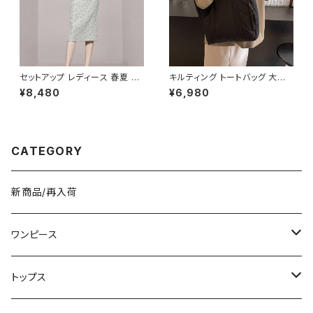
イボリー グレー ブラック カレッ
ジコーデ カジュアル デイリー
お出かけ 10代 20代 30代 40
代 K-B0042
セットアップ レディース 春夏 秋
キルティング トートバッグ 大容
冬 春 夏 秋 冬 ブラウス タイトス
量 肩掛けバッグ レディース バッ
¥8,480
¥6,980
カート セット ドレス 長袖 ストラ
グ シンプル 無地 カジュアル 韓
イプ柄 トップス スカート 上下セ
国ファッション 秋冬 春夏 人気
ット 花柄 ペンシルスカート ブラ
4色展開 K-B0226
ウスシャツ シャツ ミモレ丈スカ
ート ひざ丈スカート ワンピース
CATEGORY
風 デート きれいめ 韓国 ファッ
ション ブラック OL オフィスカジ
ュアル 結婚式 パーティー お呼
ばれ 10代 20代 30代 40代 C
新商品/再入荷
-WAW1038
ワンピース
ミニ/ショート
トップス