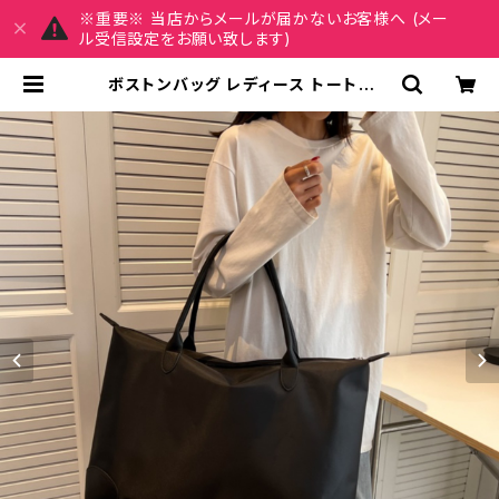
※重要※ 当店からメールが届かないお客様へ (メー
ル受信設定をお願い致します)
ボストンバッグ レディース トートバッ
グ ショルダーバッグ 春夏 秋冬 春 夏
秋 冬 黒 バッグ ビッグサイズ 大きめ
ショルダーバック マザーズバッグ 大
容量バッグ バック シンプル トートバ
ック ボストンバック ママバック ハン
ドバッグ ボストン バック ショルダー
肩掛け キャンプ トラベル 旅行バック
かばん ママバッグ 大容量 遠征 旅行
通学 通勤 大学生 女の子 A4 B4 グ
レー ピンク ボルドー ブラック カレッ
ジコーデ カジュアル デイリー デート
お出かけ K-B0162 | REIRSE レイ
ルセ 20代,30代,40代 レディースフ
ァッション 通販