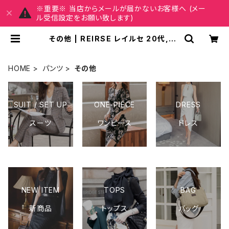
※重要※ 当店からメールが届かないお客様へ (メー
ル受信設定をお願い致します)
その他 | REIRSE レイルセ 20代,30
代,40代 レディースファッション 通販
HOME
パンツ
その他
SUIT / SET UP
ONE-PIECE
DRESS
スーツ
ワンピース
ドレス
NEW ITEM
TOPS
BAG
新商品
トップス
バッグ