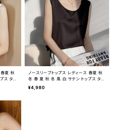
 春夏 秋
ノースリーブトップス レディース 春夏 秋
ップス タン
冬 春 夏 秋 冬 黒 白 サテン トップス タン
Vネック
クトップ インナー ノースリーブ Uネック
¥4,980
ン ベージ
サテン シルク 光沢 シルクサテン ベージ
ー ブラッ
ュ ホワイト カーキ ネイビー グレー グリ
会 S M
ーン ブラック お呼ばれ 結婚式 演奏会 二
 カジュアル
次会 絹 上品 S M L XL 2XL 10代 20代
40代 C-
30代 40代 C-TSS0017