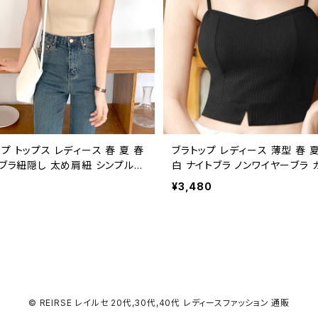
C-ISS0005
プ トップス レディース 春 夏 春
ブラトップ レディース 薄型 春 夏
 ブラ紐隠し 太め肩紐 シンプル
白 ナイトブラ ノンワイヤーブラ 
重ね着 キャミソール ホワイト グ
キャミソール カップ付き 下着 ブ
¥3,480
エロー ネイビー ベージュ ブラッ
ップ 軽い バストアップ 脇肉 わ
アル 伸縮性 シンプル 大人 きれ
デザイン たるみ ブラック ホワイ
 オフィスカジュアル 韓国 C-TS
ー キャメル ボルドー パープル 育乳ブラ
ブラジャー かわいい 夜ブラ 理想
マタニティ 離れ乳 補正下着 大
め OL オフィスカジュアル 韓国 C
03
© REIRSE レイルセ 20代,30代,40代 レディースファッション 通販