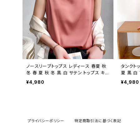
ス バックVレース シームレスブラ C-ISS0
ムレスブラ 
004
ノースリーブトップス レディース 春夏 秋
タンクトッ
冬 春 夏 秋 冬 黒 白 サテン トップス キャ
夏 黒 白
ミソール タンクトップ インナー ノースリー
インナー 
¥4,980
¥4,980
ブ Uネック サテン シルク 光沢 シルクサ
リーン イ
テン ベージュ ホワイト カーキ ネイビー
ク カジュ
グレー グリーン ブラック お呼ばれ 結婚
いめ OL
式 演奏会 二次会 絹 上品 S M L XL 2X
S0011
L 10代 20代 30代 40代 C-TSS0018
プライバシーポリシー
特定商取引法に基づく表記