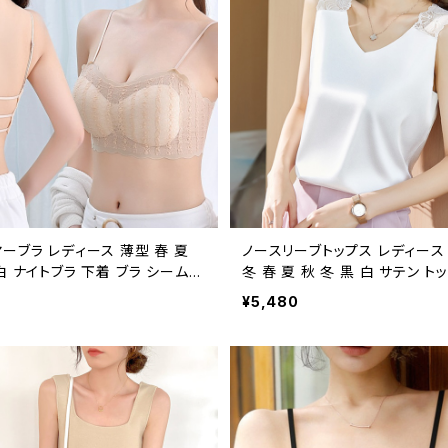
ーブラ レディース 薄型 春 夏
ノースリーブトップス レディース
白 ナイトブラ 下着 ブラ シームレ
冬 春 夏 秋 冬 黒 白 サテン ト
ック レースブラ 軽い ブラジャー
クトップ インナー ノースリーブ 
¥5,480
ヤー ブラ 背中開き バックオープ
サテン シルク 光沢 シルクサテ
ラ レース カップ付きキャミ キャ
ュ ホワイト ライトベージュ ブル
かわいい レースブラ 夜ブラ バス
ク お呼ばれ 結婚式 演奏会 二次
ティ 大人 きれいめ OL オフィス
L XL 2XL 3XL 4XL オフィス
ル 韓国 インナー 涼しい ベージ
OL 上品 大人 10代 20代 30代 
ク ホワイト カップ付 らくちん ス
TSS0046
ー シンプル レース バック シー