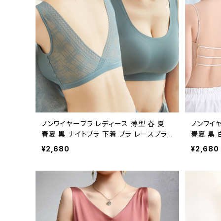
ノンワイヤーブラ レディース 薄型 春 夏
ノンワイヤ
春夏 黒 ナイトブラ 下着 ブラ レースブラ
春夏 黒 
軽い バストアップ ブラジャー 脇肉 わき肉
ス 大胆バ
¥2,680
¥2,680
たるみ ノンワイヤー 冷感 ブラ 背中開き
ノンワイ
バックオープン 補正ブラ レース かわいい
ン 補正ブ
夜ブラ バスト マタニティ 大人 きれいめ
ミソール 
OL オフィスカジュアル 韓国 インナー 接
ト マタニ
触冷感 冷感 涼しい ピンク ブルーグレー
カジュア
グリーン ベージュ ブルー ブラック カップ
ュ ブラッ
付 らくちん ストレスフリー シンプル レー
トレスフリ