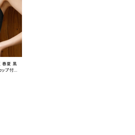
 春夏 黒
カップ付き
ラ ブラト
き肉 リブ
ト イエロ
 バスト
人 きれい
-ISS00