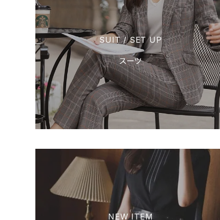
SUIT / SET UP
スーツ
NEW ITEM