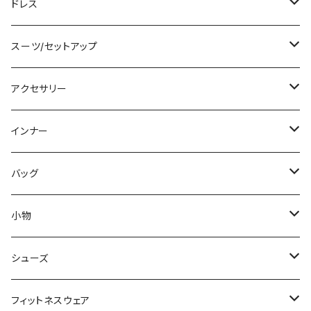
その他
カーディガン/ボレロ
デニム
ロング
ジャケット
タンキニ
ドレス
チュニック
ニット/セーター
レギンス
その他
その他
バンドゥビキニ
ミニ/ショート
スーツ/セットアップ
パーカー
その他
ワンピース
ミディアム/ミモレ
パンツスーツ
アクセサリー
スウェット/トレーナー
オールインワン
ラッシュガード
ロング/マキシ
スカートスーツ
ネックレス
インナー
その他
その他
袖付き
その他
ブレスレット
ブラ/ブラトップ/ベアトップ
バッグ
ノースリーブ
ピアス
ショーツ
サブバッグ
小物
パンツドレス
コサージュ
タンクトップ/キャミソール
クラッチバッグ
マフラー/スカーフ/ストール
シューズ
ナイトドレス
リング
半袖/5分
トートバッグ
財布
スニーカー
フィットネスウェア