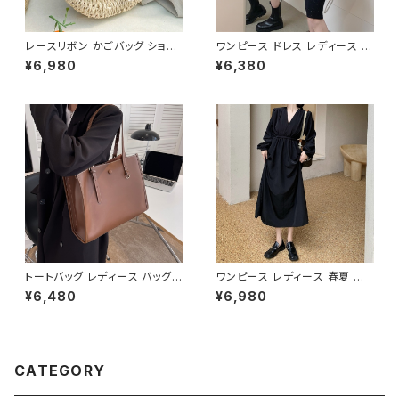
レースリボン かごバッグ ショル
ワンピース ドレス レディース 春
ダーバッグ レディース 韓国風
夏 秋冬 春 夏 秋 冬 黒 タイトワ
¥6,980
¥6,380
春夏 ナチュラルスタイル リゾー
ンピース タイトドレス 長袖 ワン
トコーデ 人気 軽量 おしゃれ 2
ピース ドレスワンピース ミディ
色展開 K-B0231
アムドレス ワンピース きれいめ
韓国 タイトワンピース ミモレド
レス ひざ丈ワンピース ラメ シン
プル オープンショルダー カット
ショルダー ワンピースドレス 韓
国ファッション OL カジュアル
オフィスカジュアル 結婚式 パー
ティー ブラック お呼ばれ シンプ
ル 10代 20代 30代 40代 C-O
SS0076
トートバッグ レディース バッグ
ワンピース レディース 春夏 秋
春夏 秋冬 春 夏 秋 冬 黒 白 バ
冬 春 夏 秋 冬 長袖 黒ワンピー
¥6,480
¥6,980
ッグ ハンドバッグ 肩掛け かばん
ス カシュクールワンピース ミデ
マザーズバッグ 大容量 ママバッ
ィアムワンピース ロング ミモレ
グ バック シンプルバッグ 肩掛け
丈 ワンピース Vネック シンプル
バッグ シンプル トートバック ホ
ひざ丈ワンピ Aライン バルーン
ワイト ベージュ コーヒー ブラッ
袖 ロングワンピース カジュアル
CATEGORY
ク デート 通勤バッグ オフィスカ
ワンピ ブラック 体型カバー 大
ジュアル デイリー お出かけ オ
人 カジュアル 10代 20代 30代
フィス カジュアル OL 上品 大人
40代 K-O0010