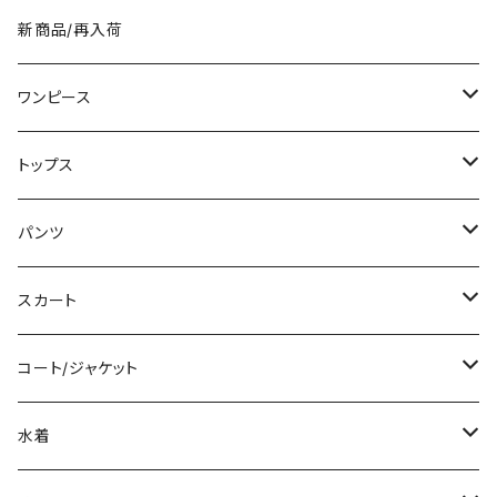
10代 20代 30代 40代 K-B00
新商品/再入荷
53
ワンピース
ミニ/ショート
トップス
ミディアム/ミモレ
Tシャツ/カットソー
パンツ
ロング/マキシ
タンクトップ/キャミソール
ショート丈
スカート
袖付き
シャツ/ブラウス
クロップド丈
ミニ/ショート
コート/ジャケット
ノースリーブ
ベアトップ/チューブトップ
ロング丈
ミディアム/ミモレ
コート
水着