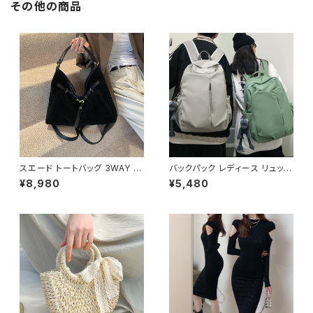
その他の商品
冬 着痩せ効果 きちんと見え カ
イル 体型カバー ピンク ワンタ
ジュアル エレガントスタイル S
イプ C-OSS0232
M L XL C-OSS0176
スエード トートバッグ 3WAY シ
バックパック レディース リュック
ョルダーバッグ レディース バッ
春夏 秋冬 春 夏 秋 冬 黒 バッグ
¥8,980
¥5,480
グ 斜めがけ 軽量 A4収納 大容
大容量 リュックサック かばん ロ
量 カジュアル 韓国風 秋冬 春夏
ゴ 大きめ 学校リュック 部活 合
オールシーズン きれいめ 上品
宿 旅行 通学 学校バッグ 高校生
おしゃれ 通勤通学 黒 茶色 ダー
中学生 男の子 女の子 A4 B4
クブラウン K-B0204
シンプル バッグパック バック ロ
ゴ ブラック アイボリー ピンク ラ
イトグリーン グレー バッグパッ
ク 学校 カレッジコーデ カジュ
アル デイリー お出かけ K-B00
43