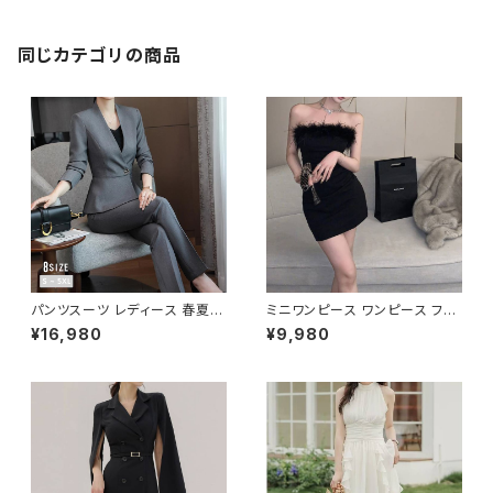
ダーバック マザーズバッグ 大容
量バッグ バック シンプル トート
バック ボストンバック ママバック
ハンドバッグ ボストン バック シ
同じカテゴリの商品
ョルダー 肩掛け 斜めがけ トラ
ベル 旅行バック かばん ママバッ
グ 大容量 大きめ 旅行 通学 通
勤 大学生 女の子 A4 B4 カー
キ ブラック カレッジコーデ カジ
ュアル デイリー デート お出か
け K-B0095
パンツスーツ レディース 春夏
ミニワンピース ワンピース フェ
秋冬 春 夏 秋 冬 黒 紺 スーツ
ザーデザイン タイトワンピース
¥16,980
¥9,980
上下セット 2点セット ジャケット
チューブトップ レディース 春夏
パンツ セットアップ セットアップ
秋冬 春 夏 秋 冬 黒 ミニ ノース
スーツ 長袖 ノーカラー タイト
リーブ タイトワンピ 態度ドレス
ビジネススーツ ロング パンツス
ワンピドレス OL エレガント フ
ーツ ロングパンツ ペプラム ノー
ォーマル ブラック ボルドー ホワ
カラースーツ ペプラムジャケット
イト 大きいサイズ きれいめ ドレ
レディーススーツ 大きいサイズ
スワンピース お呼ばれ 韓国 フ
オフィス OL オフィスカジュアル
ァッション オフィスカジュアル 韓
ビジネス 結婚式 パーティー お
国風 キャバドレス ナイトドレス
呼ばれ ブラック ネイビー グレ
ナイトワンピ カジュアル 10代 2