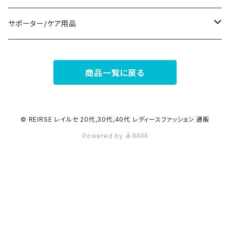
その他
その他
7分/長袖
ショルダーバッグ
アクセサリーケース
ブーツ
セット販売
サポーター/ケア用品
6点セット～
補正/補整
フォーマルバッグ
パンプス
トップス
サポーター
商品一覧に戻る
5点セット
足用サポーター
ペチコート/ペチパンツ
カジュアルバッグ
サンダル
ボトムス
4点セット
その他
バックパック
その他
タイツ
© REIRSE レイルセ 20代,30代,40代 レディースファッション 通販
Powered by
3点セット
エコバッグ
ソックス
2点セット
その他
サポーター
ボストンバッグ
インナー