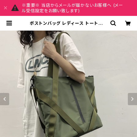
※重要※ 当店からメールが届かないお客様へ (メー
ル受信設定をお願い致します)
ボストンバッグ レディース トートバッ
グ ショルダーバッグ 春夏 秋冬 春 夏
秋 冬 黒 バッグ ショルダーバック マ
ザーズバッグ 大容量バッグ バック シ
ンプル トートバック ボストンバック
ママバック ハンドバッグ ボストン バ
ック ショルダー 肩掛け 斜めがけ トラ
ベル 旅行バック かばん ママバッグ
大容量 大きめ 旅行 通学 通勤 大学生
女の子 A4 B4 カーキ ブラック カレ
ッジコーデ カジュアル デイリー デー
ト お出かけ K-B0095 | REIRSE レ
イルセ 20代,30代,40代 レディース
ファッション 通販