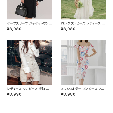
ー S M L XL 2XL 3XL 4XL 5
0代 30代 40代 C-OSS0127
XL 10代 20代 30代 40代 C-
WAW1079
ケープスリーブ ジャケットワンピ
ロングワンピース レディース シ
ース ベルト付き ワンピース レデ
フォン フリル ハイネック ノース
¥8,980
¥8,980
ィース 長袖 襟付き タイト スー
リーブ フレア Aライン エレガン
ツ風 上品 きれいめ 韓国風 大人
ト 清楚 上品 韓国風 きれいめ
エレガント 通勤 オフィス OL デ
美ライン ウエストマーク 春 夏
ート 二次会 結婚式 春 夏 秋 冬
秋 冬 お呼ばれ デート 食事会
お呼ばれ ブラック ベージュ お
フォーマル リゾート パーティー
しゃれ 高見え 20代 30代 40代
人気 大人可愛い ホワイト C-O
フォーマル 体型カバー 人気 トレ
SS0158
ンド C-OSS0136
レディース ワンピース 長袖 シャ
オフショルダー ワンピース フラ
ツワンピース ツイード切替 ミニ
ワー柄 タイトワンピース ドレス
¥8,990
¥8,980
ワンピース 上品 フォーマル ホ
花柄ワンピ 春夏 エレガント 大
ワイト 韓国ファッション きれい
人可愛い 韓国風ワンピース デ
め エレガント 通勤 オフィス 二
ート きれいめ 清楚 お呼ばれ 二
次会 パーティー デート 大人女
次会 パーティー 結婚式 披露宴
子 体型カバー 美ライン 春 秋
同窓会 上品 シルエット 美スタ