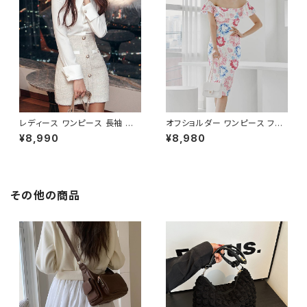
お呼ばれ ブラック ベージュ お
フォーマル リゾート パーティー
しゃれ 高見え 20代 30代 40代
人気 大人可愛い ホワイト C-O
フォーマル 体型カバー 人気 トレ
SS0158
ンド C-OSS0136
レディース ワンピース 長袖 シャ
オフショルダー ワンピース フラ
ツワンピース ツイード切替 ミニ
ワー柄 タイトワンピース ドレス
¥8,990
¥8,980
ワンピース 上品 フォーマル ホ
花柄ワンピ 春夏 エレガント 大
ワイト 韓国ファッション きれい
人可愛い 韓国風ワンピース デ
め エレガント 通勤 オフィス 二
ート きれいめ 清楚 お呼ばれ 二
次会 パーティー デート 大人女
次会 パーティー 結婚式 披露宴
子 体型カバー 美ライン 春 秋
同窓会 上品 シルエット 美スタ
その他の商品
冬 着痩せ効果 きちんと見え カ
イル 体型カバー ピンク ワンタ
ジュアル エレガントスタイル S
イプ C-OSS0232
M L XL C-OSS0176