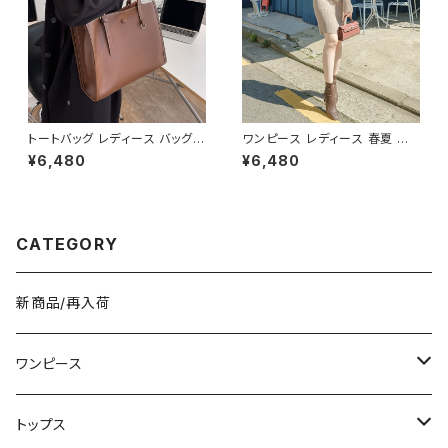
撥水 防水 キャンプ リュック バッ
グパック 学校 カレッジコーデ カ
ジュアル デイリー お出かけ K-
B0041
トートバッグ レディース バッグ
ワンピース レディース 春夏 秋
春夏 秋冬 春 夏 秋 冬 黒 白 バ
冬 春 夏 秋 冬 黒 タイトワンピ
¥6,480
¥6,480
ッグ ハンドバッグ 肩掛け かばん
ース ニットワンピース 長袖 カシ
マザーズバッグ 大容量 ママバッ
ュクール リブ ニットワンピ リブ
グ バック シンプルバッグ 肩掛け
ニット 長袖ワンピース ミディア
バッグ シンプル トートバック ホ
ムワンピース きれいめ 韓国 タ
ワイト ベージュ コーヒー ブラッ
イトニットワンピース ミモレ ひ
CATEGORY
ク デート 通勤バッグ オフィスカ
ざ丈ワンピース ンプル 韓国ファ
ジュアル デイリー お出かけ オ
ッション OL カジュアル Vネック
フィス カジュアル OL 上品 大人
深Vネック ベージュ シンプル 1
10代 20代 30代 40代 K-B00
0代 20代 30代 40代 C-OSS
新商品/再入荷
53
0078
ワンピース
ミニ/ショート
トップス