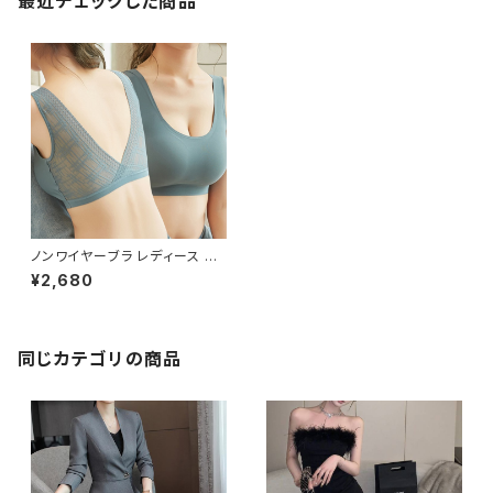
最近チェックした商品
ノンワイヤーブラ レディース 薄
型 春 夏 春夏 黒 ナイトブラ 下
¥2,680
着 ブラ レースブラ 軽い バスト
アップ ブラジャー 脇肉 わき肉
たるみ ノンワイヤー 冷感 ブラ
背中開き バックオープン 補正ブ
ラ レース かわいい 夜ブラ バス
同じカテゴリの商品
ト マタニティ 大人 きれいめ OL
オフィスカジュアル 韓国 インナ
ー 接触冷感 冷感 涼しい ピンク
ブルーグレー グリーン ベージュ
ブルー ブラック カップ付 らくち
ん ストレスフリー シンプル レー
ス バックVレース シームレスブ
ラ C-ISS0004