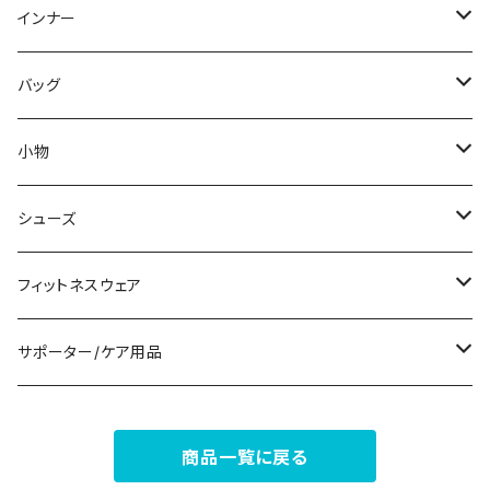
スウェット/トレーナー
オールインワン
ラッシュガード
ロング/マキシ
スカートスーツ
ネックレス
インナー
その他
その他
袖付き
その他
ブレスレット
ブラ/ブラトップ/ベアトップ
バッグ
ノースリーブ
ピアス
ショーツ
サブバッグ
小物
パンツドレス
コサージュ
タンクトップ/キャミソール
クラッチバッグ
マフラー/スカーフ/ストール
シューズ
ナイトドレス
リング
半袖/5分
トートバッグ
財布
スニーカー
フィットネスウェア
その他
その他
7分/長袖
ショルダーバッグ
アクセサリーケース
ブーツ
セット販売
サポーター/ケア用品
6点セット～
補正/補整
フォーマルバッグ
パンプス
トップス
サポーター
商品一覧に戻る
5点セット
足用サポーター
ペチコート/ペチパンツ
カジュアルバッグ
サンダル
ボトムス