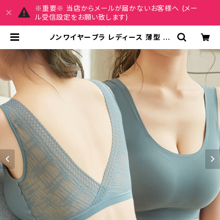
※重要※ 当店からメールが届かないお客様へ (メー
ル受信設定をお願い致します)
ノンワイヤーブラ レディース 薄型 春
夏 春夏 黒 ナイトブラ 下着 ブラ レー
スブラ 軽い バストアップ ブラジャー
脇肉 わき肉 たるみ ノンワイヤー 冷感
ブラ 背中開き バックオープン 補正ブ
ラ レース かわいい 夜ブラ バスト マ
タニティ 大人 きれいめ OL オフィス
カジュアル 韓国 インナー 接触冷感
冷感 涼しい ピンク ブルーグレー グリ
ーン ベージュ ブルー ブラック カップ
付 らくちん ストレスフリー シンプル
レース バックVレース シームレスブラ
C-ISS0004 | REIRSE レイルセ 2
0代,30代,40代 レディースファッシ
ョン 通販