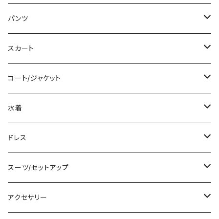
ミディアム/ミモレ
Tシャツ/カットソー
パンツ
ロング/マキシ
タンクトップ/キャミソール
ショート丈
スカート
袖付き
シャツ/ブラウス
クロップド丈
ミニ/ショート
コート/ジャケット
ノースリーブ
ベアトップ/チューブトップ
ロング丈
ミディアム/ミモレ
コート
水着
その他
カーディガン/ボレロ
デニム
ロング
ジャケット
タンキニ
ドレス
チュニック
ニット/セーター
レギンス
その他
その他
バンドゥビキニ
ミニ/ショート
スーツ/セットアップ
パーカー
その他
ワンピース
ミディアム/ミモレ
パンツスーツ
アクセサリー