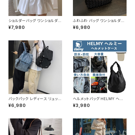
ショルダーバッグ ワンショルダー
ふわふわ バッグ ワンショルダー
バッグ レディース バッグ 肩掛け
バッグ ハンドバッグ 韓国風 レデ
¥7,980
¥6,980
斜めがけ クロスボディ おしゃれ
ィース かわいい 小さめ 軽量 お
カジュアル 韓国風バッグ ブラッ
しゃれ 秋冬 春夏 K-B0207
ク ブラウン 収納力抜群 秋冬 春
夏コーデ K-B0212
バックパック レディース リュック
ヘルメットバッグ HELMY ヘルミ
春夏 秋冬 春 夏 秋 冬 黒 白 バ
ー ヘルメット 収納 バッグ ケー
¥6,980
¥3,980
ッグ 大容量 リュックサック かば
ス 入れ 自転車 バイク フルフェ
ん ロゴ 大きめ 学校リュック 部
イス ヘルメット入れ 撥水 防水
活 合宿 旅行 通学 学校バッグ
通勤 通学 盗難防止 男女兼用
高校生 中学生 男の子 女の子 A
春 夏 秋 冬 春夏 秋冬 大人 子
4 B4 シンプル バッグパック バッ
供 ヘルメット 雨 部活 運動 メン
ク ロゴ ブラック ホワイト ブル
ズ レディース キッズ C-ASS00
ー グレー フェイクレザー PU
01