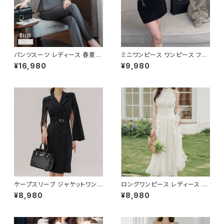
パンツスーツ レディース 春夏
ミニワンピース ワンピース フェ
秋冬 春 夏 秋 冬 黒 紺 スーツ
ザーデザイン タイトワンピース
¥16,980
¥9,980
上下セット 2点セット ジャケット
チューブトップ レディース 春夏
パンツ セットアップ セットアップ
秋冬 春 夏 秋 冬 黒 ミニ ノース
スーツ 長袖 ノーカラー タイト
リーブ タイトワンピ 態度ドレス
ビジネススーツ ロング パンツス
ワンピドレス OL エレガント フ
ーツ ロングパンツ ペプラム ノー
ォーマル ブラック ボルドー ホワ
カラースーツ ペプラムジャケット
イト 大きいサイズ きれいめ ドレ
レディーススーツ 大きいサイズ
スワンピース お呼ばれ 韓国 フ
オフィス OL オフィスカジュアル
ァッション オフィスカジュアル 韓
ビジネス 結婚式 パーティー お
国風 キャバドレス ナイトドレス
呼ばれ ブラック ネイビー グレ
ナイトワンピ カジュアル 10代 2
ー S M L XL 2XL 3XL 4XL 5
0代 30代 40代 C-OSS0127
XL 10代 20代 30代 40代 C-
WAW1079
ケープスリーブ ジャケットワンピ
ロングワンピース レディース シ
ース ベルト付き ワンピース レデ
フォン フリル ハイネック ノース
¥8,980
¥8,980
ィース 長袖 襟付き タイト スー
リーブ フレア Aライン エレガン
ツ風 上品 きれいめ 韓国風 大人
ト 清楚 上品 韓国風 きれいめ
エレガント 通勤 オフィス OL デ
美ライン ウエストマーク 春 夏
ート 二次会 結婚式 春 夏 秋 冬
秋 冬 お呼ばれ デート 食事会