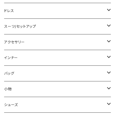
その他
カーディガン/ボレロ
デニム
ロング
ジャケット
タンキニ
ドレス
チュニック
ニット/セーター
レギンス
その他
その他
バンドゥビキニ
ミニ/ショート
スーツ/セットアップ
パーカー
その他
ワンピース
ミディアム/ミモレ
パンツスーツ
アクセサリー
スウェット/トレーナー
オールインワン
ラッシュガード
ロング/マキシ
スカートスーツ
ネックレス
インナー
その他
その他
袖付き
その他
ブレスレット
ブラ/ブラトップ/ベアトップ
バッグ
ノースリーブ
ピアス
ショーツ
サブバッグ
小物
パンツドレス
コサージュ
タンクトップ/キャミソール
クラッチバッグ
マフラー/スカーフ/ストール
シューズ