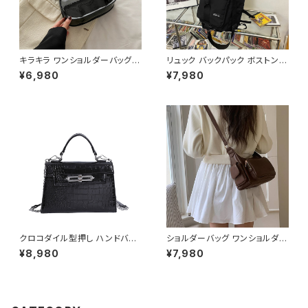
キラキラ ワンショルダーバッグ
リュック バックパック ボストンバ
パテントバッグ レディース バッグ
ッグ メンズ レディース 大容量
¥6,980
¥7,980
光沢感 コンパクト エレガント カ
軽量 旅行バッグ 多機能 2WAY
ジュアル 韓国風 お出かけ 通勤
通勤 通学 スポーツ ブラック ブ
春夏 秋冬 5色展開 K-B0221
ルー ホワイト 男女兼用 カジュ
アル 韓国風バッグ K-B0234
クロコダイル型押し ハンドバッ
ショルダーバッグ ワンショルダー
グ ショルダーバッグ チェーン付
バッグ レディース バッグ 肩掛け
¥8,980
¥7,980
きバッグ レディース バッグ おし
斜めがけ クロスボディ おしゃれ
ゃれ 高見え コンパクト フォーマ
カジュアル 韓国風バッグ ブラッ
ル バッグ 4色展開 K-B0205
ク ブラウン 収納力抜群 秋冬 春
夏コーデ K-B0212