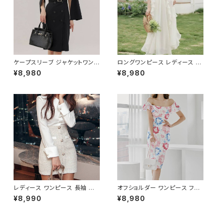
オフィス OL オフィスカジュアル
ァッション オフィスカジュアル 韓
ビジネス 結婚式 パーティー お
国風 キャバドレス ナイトドレス
呼ばれ ブラック ネイビー グレ
ナイトワンピ カジュアル 10代 2
ー S M L XL 2XL 3XL 4XL 5
0代 30代 40代 C-OSS0127
XL 10代 20代 30代 40代 C-
WAW1079
ケープスリーブ ジャケットワンピ
ロングワンピース レディース シ
ース ベルト付き ワンピース レデ
フォン フリル ハイネック ノース
¥8,980
¥8,980
ィース 長袖 襟付き タイト スー
リーブ フレア Aライン エレガン
ツ風 上品 きれいめ 韓国風 大人
ト 清楚 上品 韓国風 きれいめ
エレガント 通勤 オフィス OL デ
美ライン ウエストマーク 春 夏
ート 二次会 結婚式 春 夏 秋 冬
秋 冬 お呼ばれ デート 食事会
お呼ばれ ブラック ベージュ お
フォーマル リゾート パーティー
しゃれ 高見え 20代 30代 40代
人気 大人可愛い ホワイト C-O
フォーマル 体型カバー 人気 トレ
SS0158
ンド C-OSS0136
レディース ワンピース 長袖 シャ
オフショルダー ワンピース フラ
ツワンピース ツイード切替 ミニ
ワー柄 タイトワンピース ドレス
¥8,990
¥8,980
ワンピース 上品 フォーマル ホ
花柄ワンピ 春夏 エレガント 大
ワイト 韓国ファッション きれい
人可愛い 韓国風ワンピース デ
め エレガント 通勤 オフィス 二
ート きれいめ 清楚 お呼ばれ 二