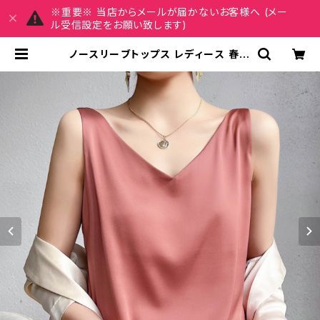
※重要※ 当店からメールが届かないお客様へ (メー
ル受信設定をお願い致します)
ノースリーブトップス レディース 春夏
秋冬 春 夏 秋 冬 黒 白 サテン トップ
ス キャミソール タンクトップ インナ
ー ノースリーブ Uネック サテン シル
ク 光沢 シルクサテン ベージュ ホワイ
ト カーキ ネイビー グレー グリーン
ブラック お呼ばれ 結婚式 演奏会 二
次会 絹 上品 S M L XL 2XL 10代 2
0代 30代 40代 C-TSS0018 | RE
IRSE レイルセ 20代,30代,40代 レ
ディースファッション 通販