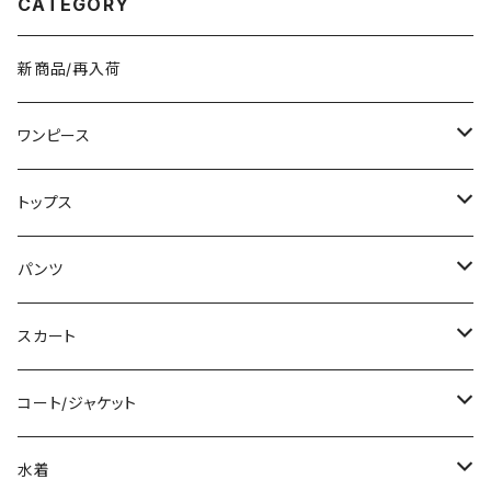
CATEGORY
新商品/再入荷
ワンピース
ミニ/ショート
トップス
ミディアム/ミモレ
Tシャツ/カットソー
パンツ
ロング/マキシ
タンクトップ/キャミソール
ショート丈
スカート
袖付き
シャツ/ブラウス
クロップド丈
ミニ/ショート
コート/ジャケット
ノースリーブ
ベアトップ/チューブトップ
ロング丈
ミディアム/ミモレ
コート
水着