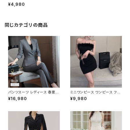
春夏 秋冬 春 夏 秋 冬 黒 白 サ
¥4,980
テン トップス キャミソール タン
クトップ インナー ノースリーブ
Uネック サテン シルク 光沢 シ
ルクサテン ベージュ ホワイト カ
ーキ ネイビー グレー グリーン
同じカテゴリの商品
ブラック お呼ばれ 結婚式 演奏
会 二次会 絹 上品 S M L XL 2
XL 10代 20代 30代 40代 C-
TSS0018
パンツスーツ レディース 春夏
ミニワンピース ワンピース フェ
秋冬 春 夏 秋 冬 黒 紺 スーツ
ザーデザイン タイトワンピース
¥16,980
¥9,980
上下セット 2点セット ジャケット
チューブトップ レディース 春夏
パンツ セットアップ セットアップ
秋冬 春 夏 秋 冬 黒 ミニ ノース
スーツ 長袖 ノーカラー タイト
リーブ タイトワンピ 態度ドレス
ビジネススーツ ロング パンツス
ワンピドレス OL エレガント フ
ーツ ロングパンツ ペプラム ノー
ォーマル ブラック ボルドー ホワ
カラースーツ ペプラムジャケット
イト 大きいサイズ きれいめ ドレ
レディーススーツ 大きいサイズ
スワンピース お呼ばれ 韓国 フ