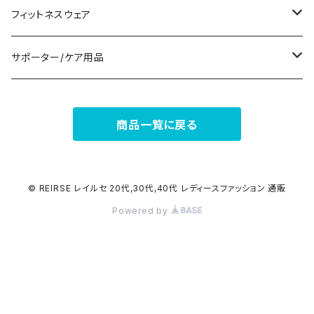
ナイトドレス
リング
半袖/5分
トートバッグ
財布
スニーカー
フィットネスウェア
その他
その他
7分/長袖
ショルダーバッグ
アクセサリーケース
ブーツ
セット販売
サポーター/ケア用品
6点セット～
補正/補整
フォーマルバッグ
パンプス
トップス
サポーター
商品一覧に戻る
5点セット
足用サポーター
ペチコート/ペチパンツ
カジュアルバッグ
サンダル
ボトムス
4点セット
その他
バックパック
その他
タイツ
© REIRSE レイルセ 20代,30代,40代 レディースファッション 通販
Powered by
3点セット
エコバッグ
ソックス
2点セット
その他
サポーター
ボストンバッグ
インナー