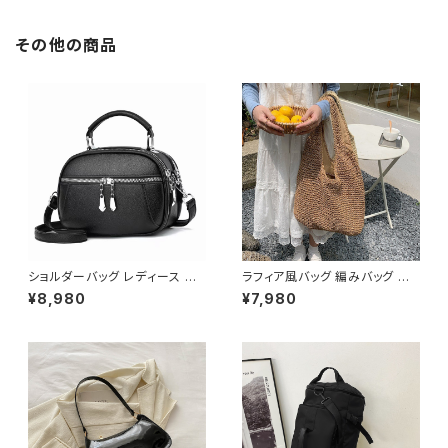
次会 パーティー デート 大人女
次会 パーティー 結婚式 披露宴
子 体型カバー 美ライン 春 秋
同窓会 上品 シルエット 美スタ
その他の商品
冬 着痩せ効果 きちんと見え カ
イル 体型カバー ピンク ワンタ
ジュアル エレガントスタイル S
イプ C-OSS0232
M L XL C-OSS0176
ショルダーバッグ レディース 斜
ラフィア風バッグ 編みバッグ か
めがけ 小さめ 2way バッグ 合
ごバッグ レディース 肩掛け 大
¥8,980
¥7,980
皮 軽量 ミニバッグ おしゃれ 可
容量 ナチュラル素材 韓国ファッ
愛い カジュアル K-B0203
ション 春夏 お出かけ デート コ
ーデ おしゃれ 人気 2色展開 K-
B0225