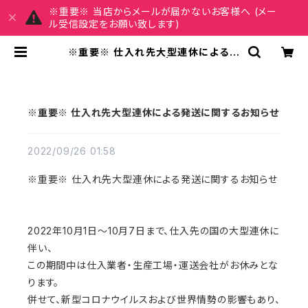
※重要※ 当店からメールが届かないお客様へ (メー
ル受信設定をお願い致します)
※重要※ 仕入れ先大型連休による発
送に関するお知らせ | REIRSE レイ
ルセ 20代,30代,40代 レディースフ
ァッション 通販
※重要※ 仕入れ先大型連休による発送に関するお知らせ
2022/09/26 01:58
※重要※ 仕入れ先大型連休による発送に関するお知らせ
2022年10月1日～10月7日まで、仕入先の国の大型連休に
伴い、
この期間中は仕入業者・生産工場・運送会社がお休みとな
ります。
併せて、新型コロナウイルスおよび世界情勢の影響もあり、