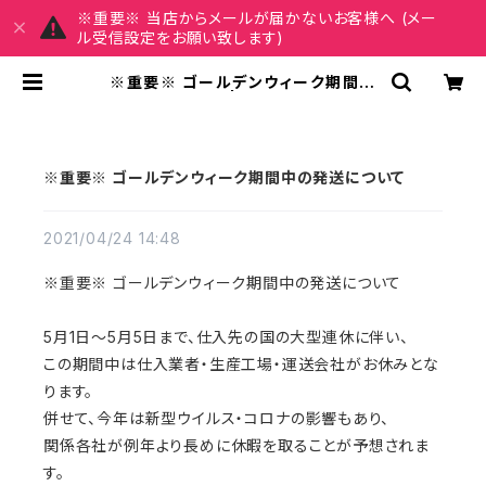
※重要※ 当店からメールが届かないお客様へ (メー
ル受信設定をお願い致します)
※重要※ ゴールデンウィーク期間中
の発送について | REIRSE レイルセ
20代,30代,40代 レディースファッ
ション 通販
※重要※ ゴールデンウィーク期間中の発送について
2021/04/24 14:48
※重要※ ゴールデンウィーク期間中の発送について
5月1日～5月5日まで、仕入先の国の大型連休に伴い、
この期間中は仕入業者・生産工場・運送会社がお休みとな
ります。
併せて、今年は新型ウイルス・コロナの影響もあり、
関係各社が例年より長めに休暇を取ることが予想されま
す。