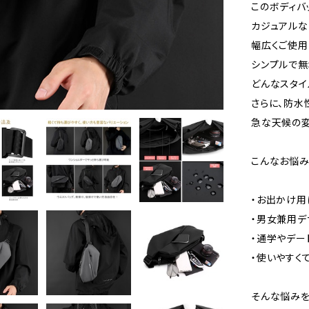
このボディバ
カジュアルな
幅広くご使用
シンプルで無
どんなスタイ
さらに、防水
急な天候の変
こんなお悩み
・お出かけ用
・男女兼用デ
・通学やデー
・使いやすく
そんな悩みを