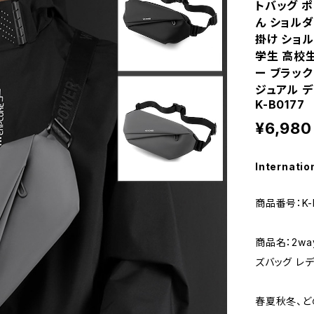
トバッグ ポ
ん ショル
掛け ショル
学生 高校生
ー ブラック
ジュアル デ
K-B0177
¥6,980
Internatio
商品番号：K-
商品名：2wa
ズバッグ レ
春夏秋冬、ど