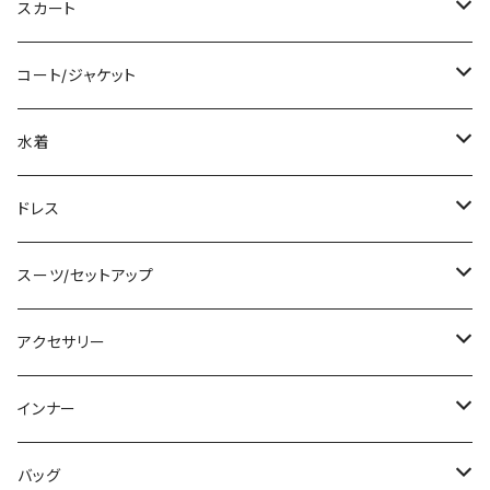
ロング/マキシ
タンクトップ/キャミソール
ショート丈
スカート
袖付き
シャツ/ブラウス
クロップド丈
ミニ/ショート
コート/ジャケット
ノースリーブ
ベアトップ/チューブトップ
ロング丈
ミディアム/ミモレ
コート
水着
その他
カーディガン/ボレロ
デニム
ロング
ジャケット
タンキニ
ドレス
チュニック
ニット/セーター
レギンス
その他
その他
バンドゥビキニ
ミニ/ショート
スーツ/セットアップ
パーカー
その他
ワンピース
ミディアム/ミモレ
パンツスーツ
アクセサリー
スウェット/トレーナー
オールインワン
ラッシュガード
ロング/マキシ
スカートスーツ
ネックレス
インナー
その他
その他
袖付き
その他
ブレスレット
ブラ/ブラトップ/ベアトップ
バッグ