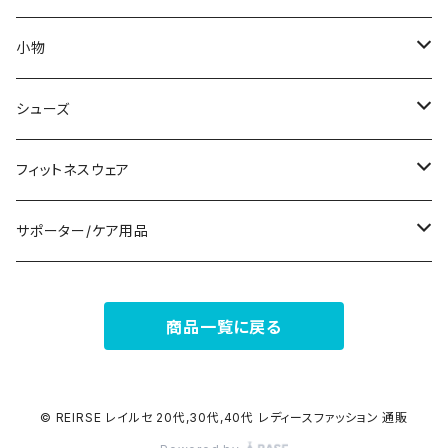
ノースリーブ
ピアス
ショーツ
サブバッグ
小物
パンツドレス
コサージュ
タンクトップ/キャミソール
クラッチバッグ
マフラー/スカーフ/ストール
シューズ
ナイトドレス
リング
半袖/5分
トートバッグ
財布
スニーカー
フィットネスウェア
その他
その他
7分/長袖
ショルダーバッグ
アクセサリーケース
ブーツ
セット販売
サポーター/ケア用品
6点セット～
補正/補整
フォーマルバッグ
パンプス
トップス
サポーター
商品一覧に戻る
5点セット
足用サポーター
ペチコート/ペチパンツ
カジュアルバッグ
サンダル
ボトムス
4点セット
その他
バックパック
その他
タイツ
© REIRSE レイルセ 20代,30代,40代 レディースファッション 通販