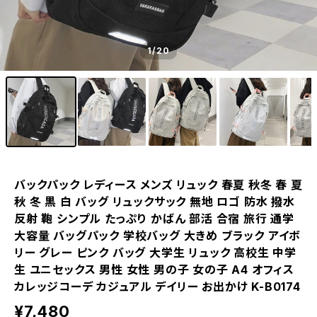
1
/20
バックパック レディース メンズ リュック 春夏 秋冬 春 夏
秋 冬 黒 白 バッグ リュックサック 無地 ロゴ 防水 撥水
反射 鞄 シンプル たっぷり かばん 部活 合宿 旅行 通学
大容量 バッグパック 学校バッグ 大きめ ブラック アイボ
リー グレー ピンク バッグ 大学生 リュック 高校生 中学
生 ユニセックス 男性 女性 男の子 女の子 A4 オフィス
カレッジコーデ カジュアル デイリー お出かけ K-B0174
¥7,480