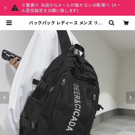
※重要※ 当店からメールが届かないお客様へ (メー
ル受信設定をお願い致します)
バックパック レディース メンズ リュッ
ク 春夏 秋冬 春 夏 秋 冬 黒 白 バッグ
リュックサック 無地 ロゴ 防水 撥水
反射 鞄 シンプル たっぷり かばん 部
活 合宿 旅行 通学 大容量 バッグパッ
ク 学校バッグ 大きめ ブラック アイボ
リー グレー ピンク バッグ 大学生 リ
ュック 高校生 中学生 ユニセックス 男
性 女性 男の子 女の子 A4 オフィス
カレッジコーデ カジュアル デイリー
お出かけ K-B0174 | REIRSE レイ
ルセ 20代,30代,40代 レディースフ
ァッション 通販