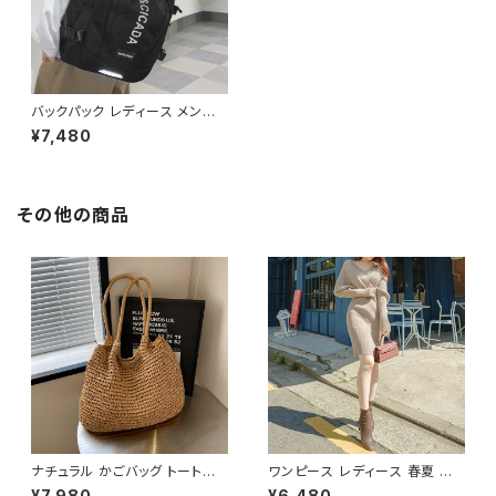
バックパック レディース メンズ
リュック 春夏 秋冬 春 夏 秋 冬
¥7,480
黒 白 バッグ リュックサック 無地
ロゴ 防水 撥水 反射 鞄 シンプ
ル たっぷり かばん 部活 合宿 旅
行 通学 大容量 バッグパック 学
校バッグ 大きめ ブラック アイボ
その他の商品
リー グレー ピンク バッグ 大学
生 リュック 高校生 中学生 ユニ
セックス 男性 女性 男の子 女の
子 A4 オフィス カレッジコーデ
カジュアル デイリー お出かけ K
-B0174
ナチュラル かごバッグ トートバッ
ワンピース レディース 春夏 秋
グ ショルダーバッグ レディース
冬 春 夏 秋 冬 黒 タイトワンピ
¥7,980
¥6,480