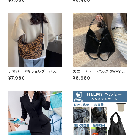
バッグ 軽量 編み 大容量 夏 韓
ース ニットワンピース 長袖 カシ
国ファッション カジュアル シン
ュクール リブ ニットワンピ リブ
プル ナチュラル ガーリー コーデ
ニット 長袖ワンピース ミディア
春夏 おしゃれ 人気 2色展開 K-
ムワンピース きれいめ 韓国 タ
B0233
イトニットワンピース ミモレ ひ
ざ丈ワンピース ンプル 韓国ファ
ッション OL カジュアル Vネック
深Vネック ベージュ シンプル 1
0代 20代 30代 40代 C-OSS
0078
レオパード柄 ショルダーバッグ
スエード トートバッグ 3WAY シ
ワンショルダーバッグ レディース
ョルダーバッグ レディース バッ
¥7,980
¥8,980
ヒョウ柄 バッグ カジュアル 軽量
グ 斜めがけ 軽量 A4収納 大容
大容量 韓国風 秋冬 春夏 おしゃ
量 カジュアル 韓国風 秋冬 春夏
れ コーデ 人気 2色展開 K-B02
オールシーズン きれいめ 上品
20
おしゃれ 通勤通学 黒 茶色 ダー
クブラウン K-B0204