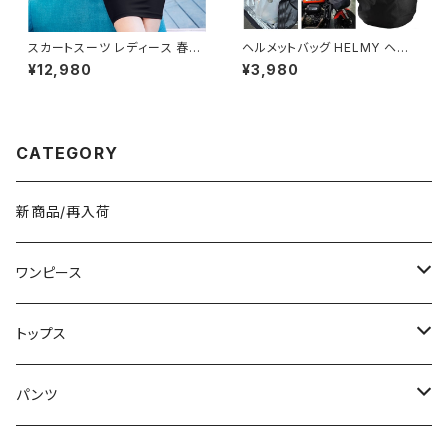
スカートスーツ レディース 春夏
ヘルメットバッグ HELMY ヘルミ
秋冬 春 夏 秋 冬 黒 スーツ 上
ー ヘルメット 収納 バッグ ケー
¥12,980
¥3,980
下セット 2点セット ジャケット ス
ス 入れ 自転車 バイク フルフェ
カート セットアップ セットアップ
イス ヘルメット入れ 撥水 防水
スーツ タイト ビジネススーツ
通勤 通学 盗難防止 男女兼用
ロング スカートスーツ ロングス
春 夏 秋 冬 春夏 秋冬 大人 子
カート ペプラム フリル ペプラム
供 ヘルメット 雨 部活 運動 メン
CATEGORY
ジャケット レディーススーツ 大
ズ レディース キッズ C-ASS00
きいサイズ 変形デザイン タイト
01
スカート ミニスカート スーツス
カート オフィス OL オフィスカジ
新商品/再入荷
ュアル ビジネス 結婚式 パーテ
ィー お呼ばれ ボルドー ブラック
10代 20代 30代 40代 C-WA
W1035
ワンピース
ミニ/ショート
トップス
ミディアム/ミモレ
Tシャツ/カットソー
パンツ