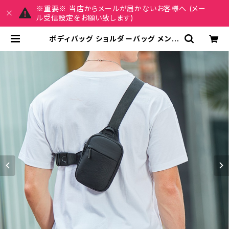
※重要※ 当店からメールが届かないお客様へ (メー
ル受信設定をお願い致します)
ボディバッグ ショルダーバッグ メンズ
バッグ レディース 春夏 秋冬 春 夏 秋
冬 黒 サコッシュ クロスバッグ 斜め掛
け 防水 撥水 かばん ショルダーバッ
ク お出かけ バック 斜め掛けバッグ
肩掛け ショルダー カメラバッグ チェ
ストバッグ スマホバッグ メッセンジャ
ーバッグ 小さめ メンズ ボーイズ 大
学生 高校生 パパ 父 男の子 男性 韓
国 ファッション ブラック 通勤バッグ
学生 学校 通学 デート オフィスカジュ
アル デイリー お出かけ 大人 10代 2
0代 30代 40代 K-B0167 | REIRS
E レイルセ 20代,30代,40代 レディ
ースファッション 通販