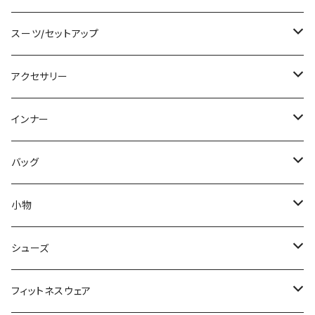
チュニック
ニット/セーター
レギンス
その他
その他
バンドゥビキニ
ミニ/ショート
スーツ/セットアップ
パーカー
その他
ワンピース
ミディアム/ミモレ
パンツスーツ
アクセサリー
スウェット/トレーナー
オールインワン
ラッシュガード
ロング/マキシ
スカートスーツ
ネックレス
インナー
その他
その他
袖付き
その他
ブレスレット
ブラ/ブラトップ/ベアトップ
バッグ
ノースリーブ
ピアス
ショーツ
サブバッグ
小物
パンツドレス
コサージュ
タンクトップ/キャミソール
クラッチバッグ
マフラー/スカーフ/ストール
シューズ
ナイトドレス
リング
半袖/5分
トートバッグ
財布
スニーカー
フィットネスウェア