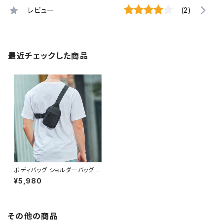
レビュー
(2)
最近チェックした商品
ボディバッグ ショルダーバッグ メ
ンズバッグ レディース 春夏 秋冬
¥5,980
春 夏 秋 冬 黒 サコッシュ クロ
スバッグ 斜め掛け 防水 撥水 か
ばん ショルダーバック お出かけ
バック 斜め掛けバッグ 肩掛け
ショルダー カメラバッグ チェスト
その他の商品