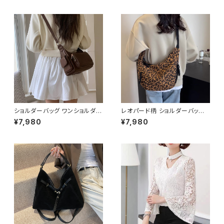
バッグ スマホバッグ メッセンジ
ャーバッグ 小さめ メンズ ボーイ
ズ 大学生 高校生 パパ 父 男の
子 男性 韓国 ファッション ブラッ
ク 通勤バッグ 学生 学校 通学
デート オフィスカジュアル デイ
リー お出かけ 大人 10代 20代
30代 40代 K-B0167
ショルダーバッグ ワンショルダー
レオパード柄 ショルダーバッグ
バッグ レディース バッグ 肩掛け
ワンショルダーバッグ レディース
¥7,980
¥7,980
斜めがけ クロスボディ おしゃれ
ヒョウ柄 バッグ カジュアル 軽量
カジュアル 韓国風バッグ ブラッ
大容量 韓国風 秋冬 春夏 おしゃ
ク ブラウン 収納力抜群 秋冬 春
れ コーデ 人気 2色展開 K-B02
夏コーデ K-B0212
20