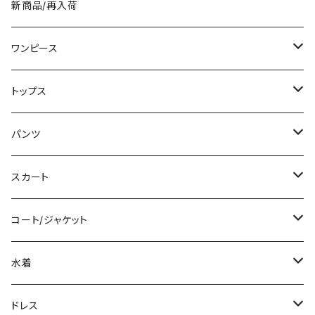
新商品/再入荷
ワンピース
ミニ/ショート
トップス
ミディアム/ミモレ
Tシャツ/カットソー
パンツ
ロング/マキシ
タンクトップ/キャミソール
ショート丈
スカート
袖付き
シャツ/ブラウス
クロップド丈
ミニ/ショート
コート/ジャケット
ノースリーブ
ベアトップ/チューブトップ
ロング丈
ミディアム/ミモレ
コート
水着
その他
カーディガン/ボレロ
デニム
ロング
ジャケット
タンキニ
ドレス