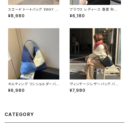
スエード トートバッグ 3WAY シ
ブラウス レディース 春夏 秋冬
ョルダーバッグ レディース バッ
春 夏 秋 冬 白 シャツ トップス
¥8,980
¥6,180
グ 斜めがけ 軽量 A4収納 大容
フレアスリーブ チョーカー風 ラ
量 カジュアル 韓国風 秋冬 春夏
ッパ袖 袖コン フリル 7分袖 トッ
オールシーズン きれいめ 上品
プス チュニック フリルブラウス
おしゃれ 通勤通学 黒 茶色 ダー
ホワイト ベージュ ダークグリー
クブラウン K-B0204
ン コーヒー 韓国 ゆったり シー
スルー チョーカーネック ブラウ
スシャツ 体型カバー 二の腕カバ
ー シンプル シャツブラウス オフ
ィス カジュアル OL 上品 大人 1
0代 20代 30代 40代 C-TSS
0052
キルティング ワンショルダーバッ
ヴィンテージレザーバッグ バケ
グ トライアングルバッグ アシン
ツ型ショルダーバッグ レディース
¥6,980
¥7,980
メトリーバッグ レディース 大容
ショルダー バッグ ショルダーバ
量 軽量 カジュアル 2色展開 K-
ッグ ブラック ブラウン 高級感
B0228
韓国風ファッション 大人可愛い
人気アイテム 秋冬 春コーデ K-
B0209
CATEGORY