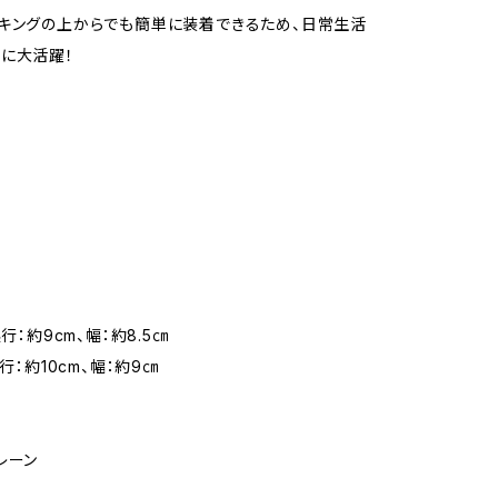
キングの上からでも簡単に装着できるため、日常生活
に大活躍！
奥行：約9cm、幅：約8.5㎝
奥行：約10cm、幅：約9㎝
レーン