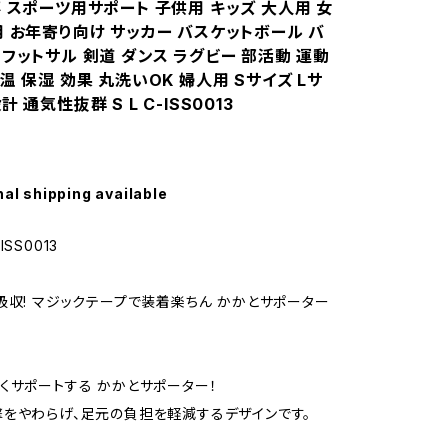
 スポーツ用サポート 子供用 キッズ 大人用 女
用 お年寄り向け サッカー バスケットボール バ
フットサル 剣道 ダンス ラグビー 部活動 運動
温 保湿 効果 丸洗いOK 婦人用 Sサイズ Lサ
 通気性抜群 S L C-ISS0013
nal shipping available
SS0013
吸収! マジックテープで装着楽ちん かかとサポーター
くサポートする かかとサポーター！
をやわらげ、足元の負担を軽減するデザインです。