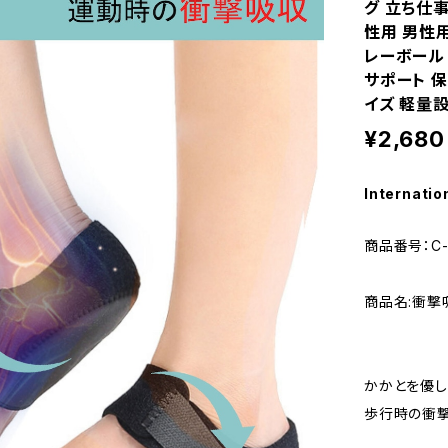
グ 立ち仕事
性用 男性
レーボール 
サポート 保
イズ 軽量設計
¥2,680
Internatio
商品番号：C-I
商品名:衝撃
かかとを優し
歩行時の衝撃