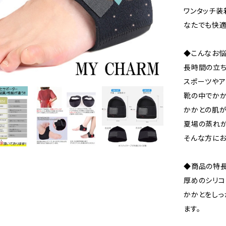
ワンタッチ装
なたでも快適
◆こんなお悩
長時間の立
スポーツやア
靴の中でか
かかとの肌が
夏場の蒸れ
そんな方にお
◆商品の特
厚めのシリコ
かかとをしっ
ます。