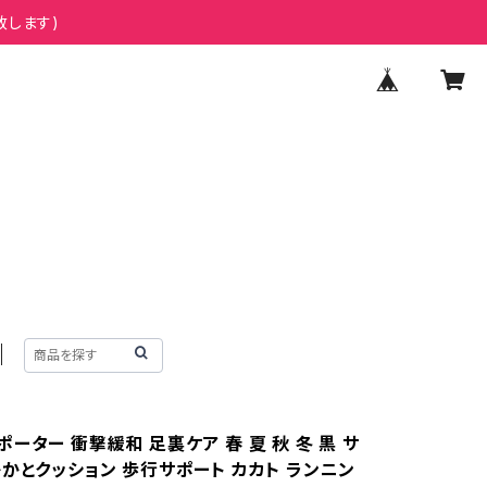
致します)
ーター 衝撃緩和 足裏ケア 春 夏 秋 冬 黒 サ
かかとクッション 歩行サポート カカト ランニン