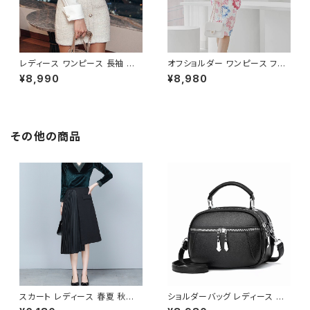
レディース ワンピース 長袖 シャ
オフショルダー ワンピース フラ
ツワンピース ツイード切替 ミニ
ワー柄 タイトワンピース ドレス
¥8,990
¥8,980
ワンピース 上品 フォーマル ホ
花柄ワンピ 春夏 エレガント 大
ワイト 韓国ファッション きれい
人可愛い 韓国風ワンピース デ
め エレガント 通勤 オフィス 二
ート きれいめ 清楚 お呼ばれ 二
次会 パーティー デート 大人女
次会 パーティー 結婚式 披露宴
子 体型カバー 美ライン 春 秋
同窓会 上品 シルエット 美スタ
その他の商品
冬 着痩せ効果 きちんと見え カ
イル 体型カバー ピンク ワンタ
ジュアル エレガントスタイル S
イプ C-OSS0232
M L XL C-OSS0176
スカート レディース 春夏 秋冬
ショルダーバッグ レディース 斜
春 夏 秋 冬 黒 プリーツスカート
めがけ 小さめ 2way バッグ 合