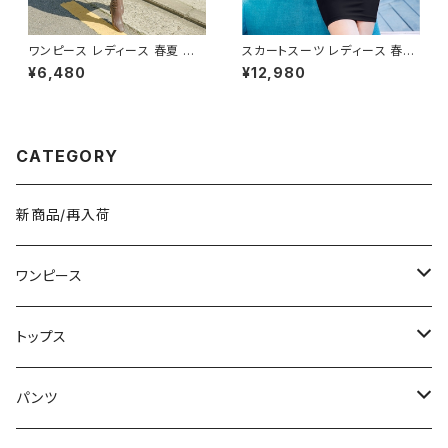
ワンピース レディース 春夏 秋
スカートスーツ レディース 春夏
冬 春 夏 秋 冬 黒 タイトワンピ
秋冬 春 夏 秋 冬 黒 スーツ 上
¥6,480
¥12,980
ース ニットワンピース 長袖 カシ
下セット 2点セット ジャケット ス
ュクール リブ ニットワンピ リブ
カート セットアップ セットアップ
ニット 長袖ワンピース ミディア
スーツ タイト ビジネススーツ
ムワンピース きれいめ 韓国 タ
ロング スカートスーツ ロングス
イトニットワンピース ミモレ ひ
カート ペプラム フリル ペプラム
CATEGORY
ざ丈ワンピース ンプル 韓国ファ
ジャケット レディーススーツ 大
ッション OL カジュアル Vネック
きいサイズ 変形デザイン タイト
深Vネック ベージュ シンプル 1
スカート ミニスカート スーツス
0代 20代 30代 40代 C-OSS
カート オフィス OL オフィスカジ
新商品/再入荷
0078
ュアル ビジネス 結婚式 パーテ
ィー お呼ばれ ボルドー ブラック
10代 20代 30代 40代 C-WA
W1035
ワンピース
ミニ/ショート
トップス
ミディアム/ミモレ
Tシャツ/カットソー
パンツ