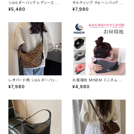
ショルダーバッグ レディース バ
キルティング チェーンバッグ シ
ッグ 春夏 秋冬 春 夏 秋 冬 トー
ョルダーバッグ 斜めがけバッグ
¥5,480
¥7,980
トバッグ バッグ 斜め掛け 肩掛け
レディース 韓国風 小さめ バッ
かばん ショルダーバック キャン
グ ゴールド金具 上品 おしゃれ
バス地 お出かけ バック 斜め掛
人気 ブラック ベージュ 2色展開
けバッグ 肩掛けバッグ シンプル
K-B0223
ショルダー ハンドバッグ コーヒ
ー グレー デート 通勤バッグ オ
フィスカジュアル デイリー お出
かけ オフィス カジュアル OL 上
品 大人 10代 20代 30代 40代
K-B0040
レオパード柄 ショルダーバッグ
お昼寝枕 MINEM ミニネム 仮
ワンショルダーバッグ レディース
眠枕 うつぶせ枕 ネックピロー
¥7,980
¥4,980
ヒョウ柄 バッグ カジュアル 軽量
洗える 軽量 通気性 机 デスク
大容量 韓国風 秋冬 春夏 おしゃ
オフィス 車中泊 旅行 男女兼用
れ コーデ 人気 2色展開 K-B02
低反発 クッション おしゃれ カジ
20
ュアル 春 夏 秋 冬 春夏 秋冬 大
人 子供 デスク クッション 姿勢
C-ASS0003