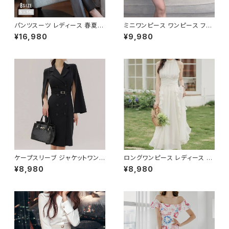
パンツスーツ レディース 春夏
ミニワンピース ワンピース フェ
秋冬 春 夏 秋 冬 黒 紺 スーツ
ザーデザイン タイトワンピース
¥16,980
¥9,980
上下セット 2点セット ジャケット
チューブトップ レディース 春夏
パンツ セットアップ セットアップ
秋冬 春 夏 秋 冬 黒 ミニ ノース
スーツ 長袖 ノーカラー タイト
リーブ タイトワンピ 態度ドレス
ビジネススーツ ロング パンツス
ワンピドレス OL エレガント フ
ーツ ロングパンツ ペプラム ノー
ォーマル ブラック ボルドー ホワ
カラースーツ ペプラムジャケット
イト 大きいサイズ きれいめ ドレ
レディーススーツ 大きいサイズ
スワンピース お呼ばれ 韓国 フ
オフィス OL オフィスカジュアル
ァッション オフィスカジュアル 韓
ビジネス 結婚式 パーティー お
国風 キャバドレス ナイトドレス
呼ばれ ブラック ネイビー グレ
ナイトワンピ カジュアル 10代 2
ー S M L XL 2XL 3XL 4XL 5
0代 30代 40代 C-OSS0127
XL 10代 20代 30代 40代 C-
WAW1079
ケープスリーブ ジャケットワンピ
ロングワンピース レディース シ
ース ベルト付き ワンピース レデ
フォン フリル ハイネック ノース
¥8,980
¥8,980
ィース 長袖 襟付き タイト スー
リーブ フレア Aライン エレガン
ツ風 上品 きれいめ 韓国風 大人
ト 清楚 上品 韓国風 きれいめ
エレガント 通勤 オフィス OL デ
美ライン ウエストマーク 春 夏
ート 二次会 結婚式 春 夏 秋 冬
秋 冬 お呼ばれ デート 食事会
お呼ばれ ブラック ベージュ お
フォーマル リゾート パーティー
しゃれ 高見え 20代 30代 40代
人気 大人可愛い ホワイト C-O
フォーマル 体型カバー 人気 トレ
SS0158
ンド C-OSS0136