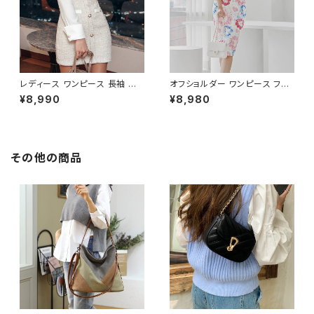
レディース ワンピース 長袖 シャ
オフショルダー ワンピース フラ
ツワンピース ツイード切替 ミニ
ワー柄 タイトワンピース ドレス
¥8,990
¥8,980
ワンピース 上品 フォーマル ホ
花柄ワンピ 春夏 エレガント 大
ワイト 韓国ファッション きれい
人可愛い 韓国風ワンピース デ
め エレガント 通勤 オフィス 二
ート きれいめ 清楚 お呼ばれ 二
次会 パーティー デート 大人女
次会 パーティー 結婚式 披露宴
子 体型カバー 美ライン 春 秋
同窓会 上品 シルエット 美スタ
その他の商品
冬 着痩せ効果 きちんと見え カ
イル 体型カバー ピンク ワンタ
ジュアル エレガントスタイル S
イプ C-OSS0232
M L XL C-OSS0176