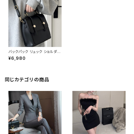
バックパック リュック ショルダー
バッグ レディース ハンドバッグ
¥6,980
春夏 秋冬 春 夏 秋 冬 黒 無地
メッセンジャーバッグ バッグ ショ
ルダー 無地 バック ショルダーバ
ック ハンドバック シンプル かば
ん ママバッグ ハンドバック 斜め
同じカテゴリの商品
掛け 肩掛け 斜め掛けバッグ 旅
行 通学 学校バッグ トートバッグ
シンプルトート デート OL 大学
生 高校生 女の子 女性用 ブラウ
ン ブラック 黒色 ゴールド金具
カレッジコーデ オフィス カジュ
アル デイリー お出かけ K-B01
64