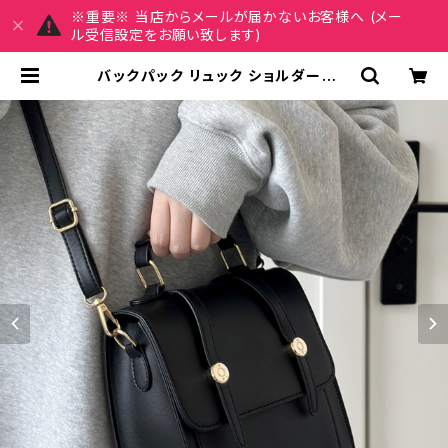
※重要※ 当店からメールが届かないお客様へ (メー
ル受信設定をお願い致します)
バックパック リュック ショルダーバッ
グ レディース ハンドバッグ 春夏 秋冬
春 夏 秋 冬 黒 無地 メッセンジャーバ
ッグ バッグ ショルダー 無地 バック
ショルダーバック ハンドバック シンプ
ル かばん ママバッグ ハンドバック 斜
め掛け 肩掛け 斜め掛けバッグ 旅行
通学 学校バッグ トートバッグ シンプ
ルトート デート OL 大学生 高校生 女
の子 女性用 ブラウン ブラック 黒色
ゴールド金具 カレッジコーデ オフィ
ス カジュアル デイリー お出かけ K-B
0164 | REIRSE レイルセ 20代,30
代,40代 レディースファッション 通販