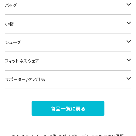
その他
その他
袖付き
その他
ブレスレット
ブラ/ブラトップ/ベアトップ
バッグ
ノースリーブ
ピアス
ショーツ
サブバッグ
小物
パンツドレス
コサージュ
タンクトップ/キャミソール
クラッチバッグ
マフラー/スカーフ/ストール
シューズ
ナイトドレス
リング
半袖/5分
トートバッグ
財布
スニーカー
フィットネスウェア
その他
その他
7分/長袖
ショルダーバッグ
アクセサリーケース
ブーツ
セット販売
サポーター/ケア用品
6点セット～
補正/補整
フォーマルバッグ
パンプス
トップス
サポーター
商品一覧に戻る
5点セット
足用サポーター
ペチコート/ペチパンツ
カジュアルバッグ
サンダル
ボトムス
4点セット
その他
バックパック
その他
タイツ