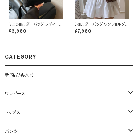
ミニショルダーバッグ レディース
ショルダーバッグ ワンショルダー
ワンショルダーバッグ 無地 シン
バッグ レディース バッグ 肩掛け
¥6,980
¥7,980
プル バッグ 斜めがけ 大人可愛
斜めがけ クロスボディ おしゃれ
い 軽量 韓国風バッグ カジュア
カジュアル 韓国風バッグ ブラッ
ル おしゃれ 人気 4色展開 K-B
ク ブラウン 収納力抜群 秋冬 春
0193
夏コーデ K-B0212
CATEGORY
新商品/再入荷
ワンピース
ミニ/ショート
トップス
ミディアム/ミモレ
Tシャツ/カットソー
パンツ