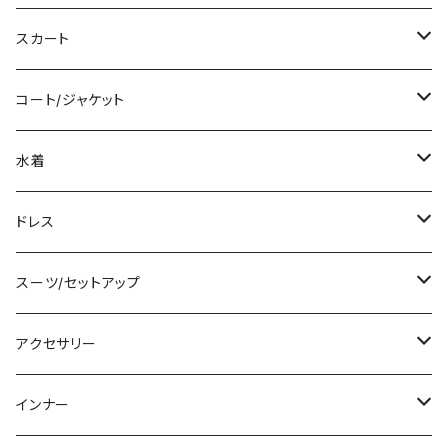
ロング/マキシ
タンクトップ/キャミソール
ショート丈
スカート
袖付き
シャツ/ブラウス
クロップド丈
ミニ/ショート
コート/ジャケット
ノースリーブ
ベアトップ/チューブトップ
ロング丈
ミディアム/ミモレ
コート
水着
その他
カーディガン/ボレロ
デニム
ロング
ジャケット
タンキニ
ドレス
チュニック
ニット/セーター
レギンス
その他
その他
バンドゥビキニ
ミニ/ショート
スーツ/セットアップ
パーカー
その他
ワンピース
ミディアム/ミモレ
パンツスーツ
アクセサリー
スウェット/トレーナー
オールインワン
ラッシュガード
ロング/マキシ
スカートスーツ
ネックレス
インナー