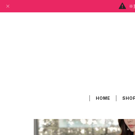
※
HOME
SHOP