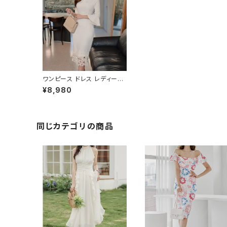
ワンピース ドレス レディース
春夏 秋冬 春 夏 秋 冬 白 ドレ
¥8,980
スワンピース ドレス タイトワ
ンピース フレア袖 ひざ丈 スリ
ット タイトドレス レース タイ
トドレス 総レース ワンピドレ
ス ミモレ丈ワンピース OL レ
同じカテゴリの商品
ース ラッパ袖 エレガント フォ
ーマル 大きいサイズ きれいめ
タイト ドレスワンピース お呼
ばれ 韓国 ファッション オフィ
スカジュアル 韓国風 キャバド
レス ナイトドレス ナイトワン
ピ 上品 ホワイト 大人 カジュ
アル 10代 20代 30代 40代
C-OSS0107