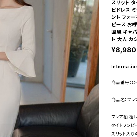
スリット タ
ピドレス ミ
ント フォー
ピース お呼
国風 キャバ
ト 大人 カジ
¥8,980
Internatio
商品番号：C-
商品名：フレ
フレア袖 裾
タイトワンピ
スリット入り