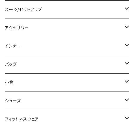
チュニック
ニット/セーター
レギンス
その他
その他
バンドゥビキニ
ミニ/ショート
スーツ/セットアップ
パーカー
その他
ワンピース
ミディアム/ミモレ
パンツスーツ
アクセサリー
スウェット/トレーナー
オールインワン
ラッシュガード
ロング/マキシ
スカートスーツ
ネックレス
インナー
その他
その他
袖付き
その他
ブレスレット
ブラ/ブラトップ/ベアトップ
バッグ
ノースリーブ
ピアス
ショーツ
サブバッグ
小物
パンツドレス
コサージュ
タンクトップ/キャミソール
クラッチバッグ
マフラー/スカーフ/ストール
シューズ
ナイトドレス
リング
半袖/5分
トートバッグ
財布
スニーカー
フィットネスウェア