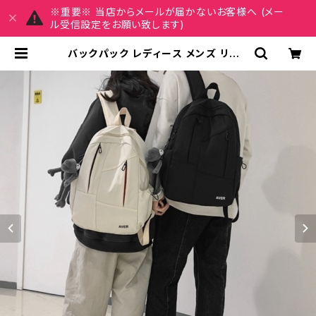
※重要※ 当店からメールが届かないお客様へ (メー
ル受信設定をお願い致します)
バックパック レディース メンズ リュッ
ク 春夏 秋冬 春 夏 秋 冬 黒 バッグ リ
ュックサック ロゴ シンプル かばん ジ
ッパー ファスナー 部活 合宿 旅行 通
学 大容量 学校バッグ 大学生 高校生
中学生 ユニセックス 男の子 女の子
A4 B4 アイボリー グレー ブラック
カレッジコーデ カジュアル デイリー
お出かけ K-B0069 | REIRSE レイ
ルセ 20代,30代,40代 レディースフ
ァッション 通販