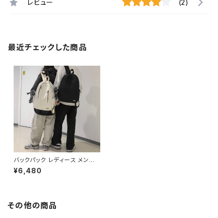
レビュー
(2)
最近チェックした商品
バックパック レディース メンズ
リュック 春夏 秋冬 春 夏 秋 冬
¥6,480
黒 バッグ リュックサック ロゴ シ
ンプル かばん ジッパー ファスナ
ー 部活 合宿 旅行 通学 大容量
学校バッグ 大学生 高校生 中学
生 ユニセックス 男の子 女の子
その他の商品
A4 B4 アイボリー グレー ブラ