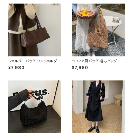
ック カレッジコーデ カジュアル
デイリー お出かけ K-B0069
ショルダーバッグ ワンショルダー
ラフィア風バッグ 編みバッグ か
フェイクレザー バッグ レディー
ごバッグ レディース 肩掛け 大
¥7,980
¥7,980
ス 韓国 シンプル 大人可愛い ブ
容量 ナチュラル素材 韓国ファッ
ラック ダークブラウン カジュア
ション 春夏 お出かけ デート コ
ル お出かけ 2色展開 K-B0211
ーデ おしゃれ 人気 2色展開 K-
B0225