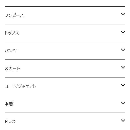
ワンピース
ミニ/ショート
トップス
ミディアム/ミモレ
Tシャツ/カットソー
パンツ
ロング/マキシ
タンクトップ/キャミソール
ショート丈
スカート
袖付き
シャツ/ブラウス
クロップド丈
ミニ/ショート
コート/ジャケット
ノースリーブ
ベアトップ/チューブトップ
ロング丈
ミディアム/ミモレ
コート
水着
その他
カーディガン/ボレロ
デニム
ロング
ジャケット
タンキニ
ドレス