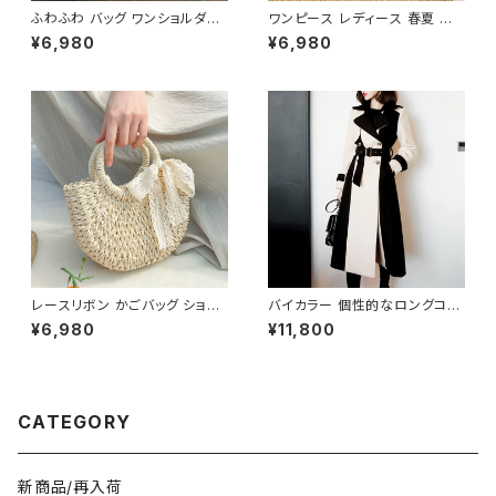
ふわふわ バッグ ワンショルダー
ワンピース レディース 春夏 秋
バッグ ハンドバッグ 韓国風 レデ
冬 春 夏 秋 冬 長袖 黒ワンピー
¥6,980
¥6,980
ィース かわいい 小さめ 軽量 お
ス カシュクールワンピース ミデ
しゃれ 秋冬 春夏 K-B0207
ィアムワンピース ロング ミモレ
丈 ワンピース Vネック シンプル
ひざ丈ワンピ Aライン バルーン
袖 ロングワンピース カジュアル
ワンピ ブラック 体型カバー 大
人 カジュアル 10代 20代 30代
40代 K-O0010
レースリボン かごバッグ ショル
バイカラー 個性的なロングコー
ダーバッグ レディース 韓国風
ト C-JAW1002
¥6,980
¥11,800
春夏 ナチュラルスタイル リゾー
トコーデ 人気 軽量 おしゃれ 2
色展開 K-B0231
CATEGORY
新商品/再入荷