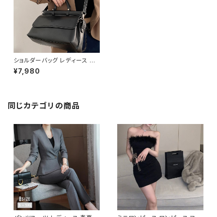
ショルダーバッグ レディース ハ
ンドバッグ 春夏 秋冬 春 夏 秋
¥7,980
冬 黒 無地 メッセンジャーバッグ
バッグ ショルダー 無地 バック シ
ョルダーバック ハンドバック シ
ンプル かばん ママバッグ ハンド
バック 斜め掛け 肩掛け 斜め掛
同じカテゴリの商品
けバッグ 旅行 通学 学校バッグ
トートバッグ シンプルトート 合
皮 デート OL 大学生 高校生 女
の子 女性用 キャメル ブラック
黒色 カレッジコーデ オフィス カ
ジュアル デイリー お出かけ K-
B0156