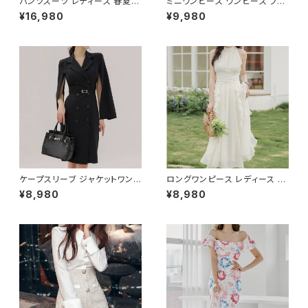
パンツスーツ レディース 春夏
ミニワンピース ワンピース フェ
秋冬 春 夏 秋 冬 黒 紺 スーツ
ザーデザイン タイトワンピース
¥16,980
¥9,980
上下セット 2点セット ジャケット
チューブトップ レディース 春夏
パンツ セットアップ セットアップ
秋冬 春 夏 秋 冬 黒 ミニ ノース
スーツ 長袖 ノーカラー タイト
リーブ タイトワンピ 態度ドレス
ビジネススーツ ロング パンツス
ワンピドレス OL エレガント フ
ーツ ロングパンツ ペプラム ノー
ォーマル ブラック ボルドー ホワ
カラースーツ ペプラムジャケット
イト 大きいサイズ きれいめ ドレ
レディーススーツ 大きいサイズ
スワンピース お呼ばれ 韓国 フ
オフィス OL オフィスカジュアル
ァッション オフィスカジュアル 韓
ビジネス 結婚式 パーティー お
国風 キャバドレス ナイトドレス
呼ばれ ブラック ネイビー グレ
ナイトワンピ カジュアル 10代 2
ー S M L XL 2XL 3XL 4XL 5
0代 30代 40代 C-OSS0127
XL 10代 20代 30代 40代 C-
WAW1079
ケープスリーブ ジャケットワンピ
ロングワンピース レディース シ
ース ベルト付き ワンピース レデ
フォン フリル ハイネック ノース
¥8,980
¥8,980
ィース 長袖 襟付き タイト スー
リーブ フレア Aライン エレガン
ツ風 上品 きれいめ 韓国風 大人
ト 清楚 上品 韓国風 きれいめ
エレガント 通勤 オフィス OL デ
美ライン ウエストマーク 春 夏
ート 二次会 結婚式 春 夏 秋 冬
秋 冬 お呼ばれ デート 食事会
お呼ばれ ブラック ベージュ お
フォーマル リゾート パーティー
しゃれ 高見え 20代 30代 40代
人気 大人可愛い ホワイト C-O
フォーマル 体型カバー 人気 トレ
SS0158
ンド C-OSS0136