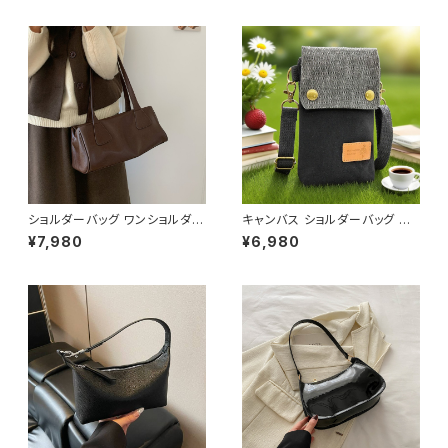
ュアル 韓国風バッグ 春夏 秋冬
しゃれ 秋冬 春夏 K-B0207
コーデ おしゃれ 人気 4色展開
K-B0227
ショルダーバッグ ワンショルダー
キャンバス ショルダーバッグ ス
フェイクレザー バッグ レディー
マホポーチ ミニバッグ レディー
¥7,980
¥6,980
ス 韓国 シンプル 大人可愛い ブ
ス メンズ 斜めがけ カジュアル
ラック ダークブラウン カジュア
ナチュラル 韓国ファッション 春
ル お出かけ 2色展開 K-B0211
夏 秋冬 ユニセックス 軽量 小さ
め バッグ おしゃれ K-B0232