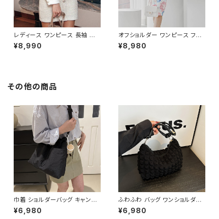
レディース ワンピース 長袖 シャ
オフショルダー ワンピース フラ
ツワンピース ツイード切替 ミニ
ワー柄 タイトワンピース ドレス
¥8,990
¥8,980
ワンピース 上品 フォーマル ホ
花柄ワンピ 春夏 エレガント 大
ワイト 韓国ファッション きれい
人可愛い 韓国風ワンピース デ
め エレガント 通勤 オフィス 二
ート きれいめ 清楚 お呼ばれ 二
次会 パーティー デート 大人女
次会 パーティー 結婚式 披露宴
子 体型カバー 美ライン 春 秋
同窓会 上品 シルエット 美スタ
その他の商品
冬 着痩せ効果 きちんと見え カ
イル 体型カバー ピンク ワンタ
ジュアル エレガントスタイル S
イプ C-OSS0232
M L XL C-OSS0176
巾着 ショルダーバッグ キャンバ
ふわふわ バッグ ワンショルダー
ス 肩掛けバッグ レディース バッ
バッグ ハンドバッグ 韓国風 レデ
¥6,980
¥6,980
グ 大容量 軽量 ナチュラル カジ
ィース かわいい 小さめ 軽量 お