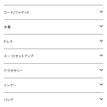
袖付き
シャツ/ブラウス
クロップド丈
ミニ/ショート
コート/ジャケット
ノースリーブ
ベアトップ/チューブトップ
ロング丈
ミディアム/ミモレ
コート
水着
その他
カーディガン/ボレロ
デニム
ロング
ジャケット
タンキニ
ドレス
チュニック
ニット/セーター
レギンス
その他
その他
バンドゥビキニ
ミニ/ショート
スーツ/セットアップ
パーカー
その他
ワンピース
ミディアム/ミモレ
パンツスーツ
アクセサリー
スウェット/トレーナー
オールインワン
ラッシュガード
ロング/マキシ
スカートスーツ
ネックレス
インナー
その他
その他
袖付き
その他
ブレスレット
ブラ/ブラトップ/ベアトップ
バッグ