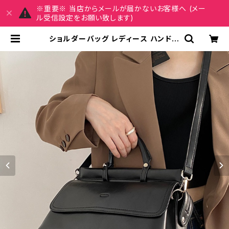
※重要※ 当店からメールが届かないお客様へ (メー
ル受信設定をお願い致します)
ショルダーバッグ レディース ハンドバ
ッグ 春夏 秋冬 春 夏 秋 冬 黒 無地 メ
ッセンジャーバッグ バッグ ショルダ
ー 無地 バック ショルダーバック ハン
ドバック シンプル かばん ママバッグ
ハンドバック 斜め掛け 肩掛け 斜め掛
けバッグ 旅行 通学 学校バッグ トート
バッグ シンプルトート 合皮 デート O
L 大学生 高校生 女の子 女性用 キャ
メル ブラック 黒色 カレッジコーデ オ
フィス カジュアル デイリー お出かけ
K-B0156 | REIRSE レイルセ 20
代,30代,40代 レディースファッショ
ン 通販