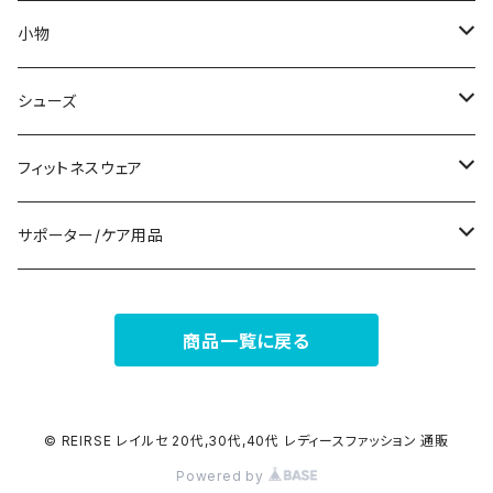
ノースリーブ
ピアス
ショーツ
サブバッグ
小物
パンツドレス
コサージュ
タンクトップ/キャミソール
クラッチバッグ
マフラー/スカーフ/ストール
シューズ
ナイトドレス
リング
半袖/5分
トートバッグ
財布
スニーカー
フィットネスウェア
その他
その他
7分/長袖
ショルダーバッグ
アクセサリーケース
ブーツ
セット販売
サポーター/ケア用品
6点セット～
補正/補整
フォーマルバッグ
パンプス
トップス
サポーター
商品一覧に戻る
5点セット
足用サポーター
ペチコート/ペチパンツ
カジュアルバッグ
サンダル
ボトムス
4点セット
その他
バックパック
その他
タイツ
© REIRSE レイルセ 20代,30代,40代 レディースファッション 通販
Powered by
3点セット