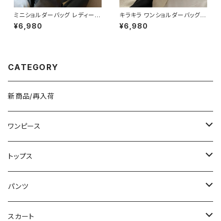
ミニショルダーバッグ レディース
キラキラ ワンショルダーバッグ
ワンショルダーバッグ 無地 シン
パテントバッグ レディース バッグ
¥6,980
¥6,980
プル バッグ 斜めがけ 大人可愛
光沢感 コンパクト エレガント カ
い 軽量 韓国風バッグ カジュア
ジュアル 韓国風 お出かけ 通勤
ル おしゃれ 人気 4色展開 K-B
春夏 秋冬 5色展開 K-B0221
0193
CATEGORY
新商品/再入荷
ワンピース
ミニ/ショート
トップス
ミディアム/ミモレ
Tシャツ/カットソー
パンツ
ロング/マキシ
タンクトップ/キャミソール
ショート丈
スカート