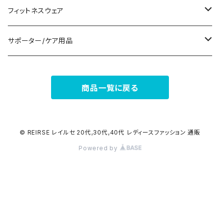
ナイトドレス
リング
半袖/5分
トートバッグ
財布
スニーカー
フィットネスウェア
その他
その他
7分/長袖
ショルダーバッグ
アクセサリーケース
ブーツ
セット販売
サポーター/ケア用品
6点セット～
補正/補整
フォーマルバッグ
パンプス
トップス
サポーター
商品一覧に戻る
5点セット
足用サポーター
ペチコート/ペチパンツ
カジュアルバッグ
サンダル
ボトムス
4点セット
その他
バックパック
その他
タイツ
© REIRSE レイルセ 20代,30代,40代 レディースファッション 通販
Powered by
3点セット
エコバッグ
ソックス
2点セット
その他
サポーター
ボストンバッグ
インナー