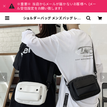
※重要※ 当店からメールが届かないお客様へ (メー
ル受信設定をお願い致します)
ショルダーバッグ メンズバッグ レディ
ース バッグ 春夏 秋冬 春 夏 秋 冬 黒
白 バッグ 斜め掛け 肩掛け かばん シ
ョルダーバック お出かけ バック 斜め
掛けバッグ 肩掛けバッグ ショルダー
小さめ シンプル メッセンジャーバッ
グ メンズ ボーイズ 大学生 高校生 パ
パ 父 男の子 男性 韓国 ファッション
ブラック ホワイト 通勤バッグ 学生 学
校 通学 デート 通勤バッグ オフィスカ
ジュアル デイリー お出かけ オフィス
カジュアル 大人 10代 20代 30代 4
0代 K-B0141 | REIRSE レイルセ 2
0代,30代,40代 レディースファッシ
ョン 通販