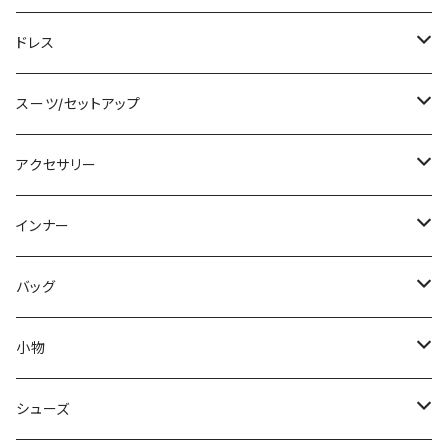
その他
カーディガン/ボレロ
デニム
ロング
ジャケット
タンキニ
ドレス
チュニック
ニット/セーター
レギンス
その他
その他
バンドゥビキニ
ミニ/ショート
スーツ/セットアップ
パーカー
その他
ワンピース
ミディアム/ミモレ
パンツスーツ
アクセサリー
スウェット/トレーナー
オールインワン
ラッシュガード
ロング/マキシ
スカートスーツ
ネックレス
インナー
その他
その他
袖付き
その他
ブレスレット
ブラ/ブラトップ/ベアトップ
バッグ
ノースリーブ
ピアス
ショーツ
サブバッグ
小物
パンツドレス
コサージュ
タンクトップ/キャミソール
クラッチバッグ
マフラー/スカーフ/ストール
シューズ