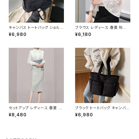
ル 上品 大人 10代 20代 30代
40代 K-B0046
キャンバス トートバッグ ショルダ
ブラウス レディース 春夏 秋冬
ーバッグ ミニバッグ レディース
春 夏 秋 冬 白 シャツ トップス
¥6,980
¥6,180
ワンタイプ ブラック グレー ブラ
フレアスリーブ チョーカー風 ラ
ウン オレンジ ホワイト シンプル
ッパ袖 袖コン フリル 7分袖 トッ
デザイン 大人カジュアル 韓国
プス チュニック フリルブラウス
風バッグ 斜めがけ対応 通勤通
ホワイト ベージュ ダークグリー
学 お出かけバッグ 秋冬 春夏 コ
ン コーヒー 韓国 ゆったり シー
ーデ おしゃれ 人気 5色展開 K-
スルー チョーカーネック ブラウ
B0198
スシャツ 体型カバー 二の腕カバ
ー シンプル シャツブラウス オフ
ィス カジュアル OL 上品 大人 1
0代 20代 30代 40代 C-TSS
0052
セットアップ レディース 春夏 秋
ブラック トートバッグ キャンバス
冬 春 夏 秋 冬 ブラウス タイトス
大容量 ポケット付き カジュアル
¥8,480
¥6,980
カート セット ドレス 長袖 ストラ
バッグ 韓国風バッグ マザーズバ
イプ柄 トップス スカート 上下セ
ッグ 学生バッグ 通学 通勤 人気
ット 花柄 ペンシルスカート ブラ
3色展開 K-B0222
ウスシャツ シャツ ミモレ丈スカ
ート ひざ丈スカート ワンピース