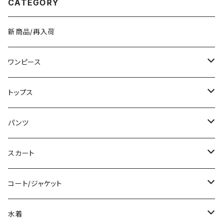
CATEGORY
風 デート きれいめ 韓国 ファッ
ション ブラック OL オフィスカジ
ュアル 結婚式 パーティー お呼
ばれ 10代 20代 30代 40代 C
新商品/再入荷
-WAW1038
ワンピース
ミニ/ショート
トップス
ミディアム/ミモレ
Tシャツ/カットソー
パンツ
ロング/マキシ
タンクトップ/キャミソール
ショート丈
スカート
袖付き
シャツ/ブラウス
クロップド丈
ミニ/ショート
コート/ジャケット
ノースリーブ
ベアトップ/チューブトップ
ロング丈
ミディアム/ミモレ
コート
水着