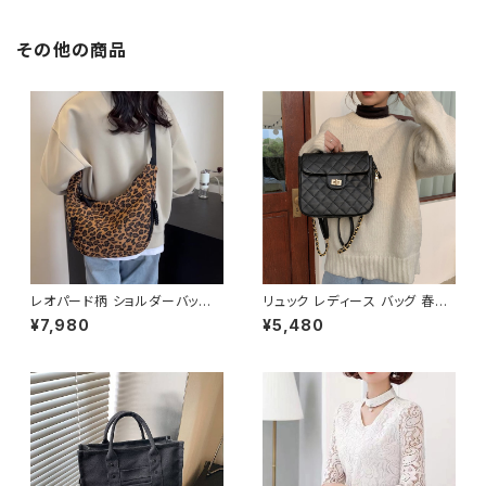
お出かけ バック 斜め掛けバッグ
肩掛けバッグ ショルダー 小さめ
シンプル メッセンジャーバッグ
その他の商品
メンズ ボーイズ 大学生 高校生
パパ 父 男の子 男性 韓国 ファッ
ション ブラック ホワイト 通勤バ
ッグ 学生 学校 通学 デート 通勤
バッグ オフィスカジュアル デイ
リー お出かけ オフィス カジュア
ル 大人 10代 20代 30代 40代
K-B0141
レオパード柄 ショルダーバッグ
リュック レディース バッグ 春夏
ワンショルダーバッグ レディース
秋冬 春 夏 秋 冬 黒 ショルダー
¥7,980
¥5,480
ヒョウ柄 バッグ カジュアル 軽量
バッグ リュックサックバッグ 斜め
大容量 韓国風 秋冬 春夏 おしゃ
掛け 肩掛け かばん ショルダー
れ コーデ 人気 2色展開 K-B02
バック フェイクレザー お出かけ
20
バック 斜め掛けバッグ 肩掛けバ
ッグ バックパック バッグパック
シンプル サッチェルバッグ ショル
ダー ハンドバッグ ブラウン ブラ
ック デート 通勤バッグ 学生 学
校 通学 オフィスカジュアル デイ
リー お出かけ オフィス カジュア