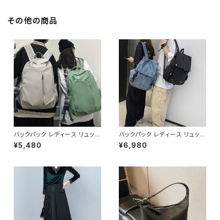
プス チュニック 無地 ボウタイシ
ャツ きれいめ 白シャツ シンプル
シャツ チュニックブラウス ホワ
その他の商品
イト グリーン オフィスカジュア
ル スーツ ブラウス 韓国 ゆった
り ブラウスシャツ シンプル 長袖
シャツ ブラウスシャツ シャツブ
ラウス オフィス カジュアル OL
上品 大人 S M L XL 2XL 20代
30代 40代 50代 C-TSS006
5
バックパック レディース リュック
バックパック レディース リュック
春夏 秋冬 春 夏 秋 冬 黒 バッグ
春夏 秋冬 春 夏 秋 冬 黒 白 バ
¥5,480
¥6,980
大容量 リュックサック かばん ロ
ッグ 大容量 リュックサック かば
ゴ 大きめ 学校リュック 部活 合
ん ロゴ 大きめ 学校リュック 部
宿 旅行 通学 学校バッグ 高校生
活 合宿 旅行 通学 学校バッグ
中学生 男の子 女の子 A4 B4
高校生 中学生 男の子 女の子 A
シンプル バッグパック バック ロ
4 B4 シンプル バッグパック バッ
ゴ ブラック アイボリー ピンク ラ
ク ロゴ ブラック ホワイト ブル
イトグリーン グレー バッグパッ
ー グレー フェイクレザー PU
ク 学校 カレッジコーデ カジュ
撥水 防水 キャンプ リュック バッ
アル デイリー お出かけ K-B00
グパック 学校 カレッジコーデ カ
43
ジュアル デイリー お出かけ K-