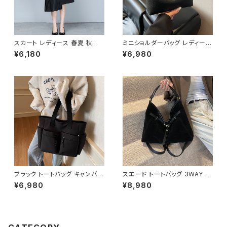
B0041
スカート レディース 春夏 秋冬
ミニショルダーバッグ レディース
春 夏 秋 冬 黒 プリーツスカート
ワンショルダーバッグ 無地 シン
¥6,180
¥6,980
ミディアム丈 プリーツ アシンメ
プル バッグ 斜めがけ 大人可愛
トリー ミモレスカート ひざ丈ス
い 軽量 韓国風バッグ カジュア
カート モード 韓国 ファッション
ル おしゃれ 人気 4色展開 K-B
きれいめ オフィスカジュアル 上
0193
品 切り替え ミディアム ひざ下
ひざ丈 ブラック オフィス カジュ
アル OL 上品 大人 10代 20代
30代 40代 C-SAW0020
ブラック トートバッグ キャンバス
スエード トートバッグ 3WAY シ
大容量 ポケット付き カジュアル
ョルダーバッグ レディース バッ
¥6,980
¥8,980
バッグ 韓国風バッグ マザーズバ
グ 斜めがけ 軽量 A4収納 大容
ッグ 学生バッグ 通学 通勤 人気
量 カジュアル 韓国風 秋冬 春夏
3色展開 K-B0222
オールシーズン きれいめ 上品
おしゃれ 通勤通学 黒 茶色 ダー
クブラウン K-B0204