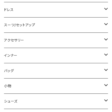
その他
カーディガン/ボレロ
デニム
ロング
ジャケット
タンキニ
ドレス
チュニック
ニット/セーター
レギンス
その他
その他
バンドゥビキニ
ミニ/ショート
スーツ/セットアップ
パーカー
その他
ワンピース
ミディアム/ミモレ
パンツスーツ
アクセサリー
スウェット/トレーナー
オールインワン
ラッシュガード
ロング/マキシ
スカートスーツ
ネックレス
インナー
その他
その他
袖付き
その他
ブレスレット
ブラ/ブラトップ/ベアトップ
バッグ
ノースリーブ
ピアス
ショーツ
サブバッグ
小物
パンツドレス
コサージュ
タンクトップ/キャミソール
クラッチバッグ
マフラー/スカーフ/ストール
シューズ