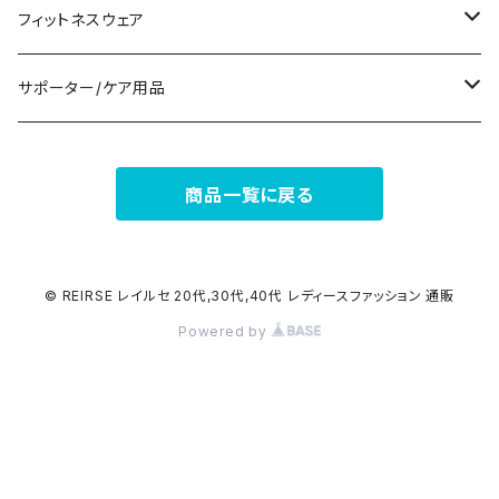
ナイトドレス
リング
半袖/5分
トートバッグ
財布
スニーカー
フィットネスウェア
その他
その他
7分/長袖
ショルダーバッグ
アクセサリーケース
ブーツ
セット販売
サポーター/ケア用品
6点セット～
補正/補整
フォーマルバッグ
パンプス
トップス
サポーター
商品一覧に戻る
5点セット
足用サポーター
ペチコート/ペチパンツ
カジュアルバッグ
サンダル
ボトムス
4点セット
その他
バックパック
その他
タイツ
© REIRSE レイルセ 20代,30代,40代 レディースファッション 通販
Powered by
3点セット
エコバッグ
ソックス
2点セット
その他
サポーター
ボストンバッグ
インナー