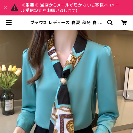
※重要※ 当店からメールが届かないお客様へ (メー
ル受信設定をお願い致します)
ブラウス レディース 春夏 秋冬 春 夏
秋 冬 白 ボウタイ シスカーフボウタイ
ャツ トップス スカーフタイ 無地ブラ
ウス 長袖 トップス チュニック 無地
ボウタイシャツ きれいめ 白シャツ シ
ンプルシャツ チュニックブラウス ホワ
イト グリーン オフィスカジュアル ス
ーツ ブラウス 韓国 ゆったり ブラウス
シャツ シンプル 長袖シャツ ブラウス
シャツ シャツブラウス オフィス カジュ
アル OL 上品 大人 S M L XL 2XL 2
0代 30代 40代 50代 C-TSS006
5 | REIRSE レイルセ 20代,30代,4
0代 レディースファッション 通販