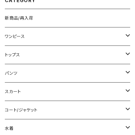
CATEGORY
新商品/再入荷
ワンピース
ミニ/ショート
トップス
ミディアム/ミモレ
Tシャツ/カットソー
パンツ
ロング/マキシ
タンクトップ/キャミソール
ショート丈
スカート
袖付き
シャツ/ブラウス
クロップド丈
ミニ/ショート
コート/ジャケット
ノースリーブ
ベアトップ/チューブトップ
ロング丈
ミディアム/ミモレ
コート
水着