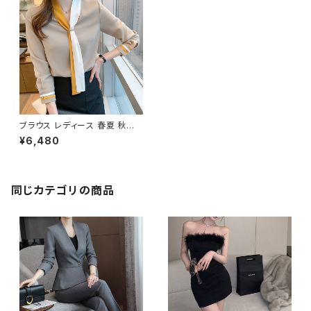
ブラウス レディース 春夏 秋冬
春 夏 秋 冬 白 ボウタイ シャツ
¥6,480
トップス 無地ブラウス 長袖 トッ
プス チュニック 無地 ボウタイシ
ャツ きれいめ 白シャツ シンプル
シャツ チュニックブラウス ホワ
イト ベージュ ライトブルー オフ
同じカテゴリの商品
ィスカジュアル スーツ ブラウス
韓国 ゆったり ブラウスシャツ シ
ンプル 長袖シャツ ブラウスシャ
ツ シャツブラウス オフィス カジ
ュアル OL 上品 大人 S M L XL
2XL 20代 30代 40代 50代 C
-TSS0064