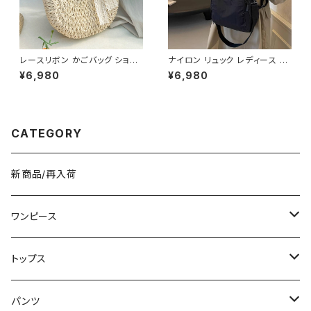
レースリボン かごバッグ ショル
ナイロン リュック レディース ミ
ダーバッグ レディース 韓国風
ニバックパック 2WAY ショルダ
¥6,980
¥6,980
春夏 ナチュラルスタイル リゾー
ー 肩掛け ハンドバッグ 軽量 カ
トコーデ 人気 軽量 おしゃれ 2
ジュアル 旅行 通勤 通学 ブラッ
色展開 K-B0231
ク アイボリー K-B0219
CATEGORY
新商品/再入荷
ワンピース
ミニ/ショート
トップス
ミディアム/ミモレ
Tシャツ/カットソー
パンツ