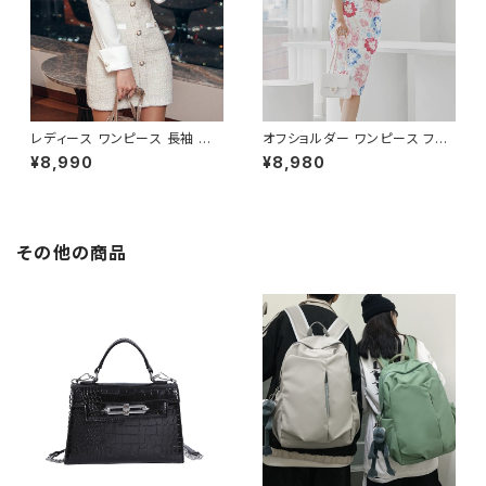
ンド C-OSS0136
レディース ワンピース 長袖 シャ
オフショルダー ワンピース フラ
ツワンピース ツイード切替 ミニ
ワー柄 タイトワンピース ドレス
¥8,990
¥8,980
ワンピース 上品 フォーマル ホ
花柄ワンピ 春夏 エレガント 大
ワイト 韓国ファッション きれい
人可愛い 韓国風ワンピース デ
め エレガント 通勤 オフィス 二
ート きれいめ 清楚 お呼ばれ 二
次会 パーティー デート 大人女
次会 パーティー 結婚式 披露宴
子 体型カバー 美ライン 春 秋
同窓会 上品 シルエット 美スタ
その他の商品
冬 着痩せ効果 きちんと見え カ
イル 体型カバー ピンク ワンタ
ジュアル エレガントスタイル S
イプ C-OSS0232
M L XL C-OSS0176