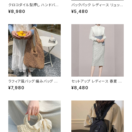
クロコダイル型押し ハンドバッ
バックパック レディース リュック
グ ショルダーバッグ チェーン付
春夏 秋冬 春 夏 秋 冬 黒 バッグ
¥8,980
¥5,480
きバッグ レディース バッグ おし
大容量 リュックサック かばん ロ
ゃれ 高見え コンパクト フォーマ
ゴ 大きめ 学校リュック 部活 合
ル バッグ 4色展開 K-B0205
宿 旅行 通学 学校バッグ 高校生
中学生 男の子 女の子 A4 B4
シンプル バッグパック バック ロ
ゴ ブラック アイボリー ピンク ラ
イトグリーン グレー バッグパッ
ク 学校 カレッジコーデ カジュ
アル デイリー お出かけ K-B00
43
ラフィア風バッグ 編みバッグ か
セットアップ レディース 春夏 秋
ごバッグ レディース 肩掛け 大
冬 春 夏 秋 冬 ブラウス タイトス
¥7,980
¥8,480
容量 ナチュラル素材 韓国ファッ
カート セット ドレス 長袖 ストラ
ション 春夏 お出かけ デート コ
イプ柄 トップス スカート 上下セ
ーデ おしゃれ 人気 2色展開 K-
ット 花柄 ペンシルスカート ブラ
B0225
ウスシャツ シャツ ミモレ丈スカ
ート ひざ丈スカート ワンピース
風 デート きれいめ 韓国 ファッ
ション ブラック OL オフィスカジ
ュアル 結婚式 パーティー お呼
ばれ 10代 20代 30代 40代 C
-WAW1038