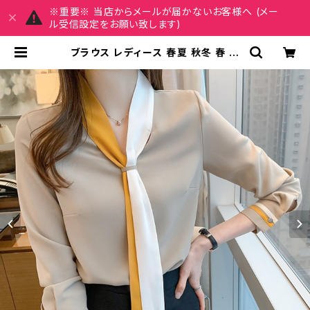
※重要※ 当店からメールが届かないお客様へ (メー
ル受信設定をお願い致します)
ブラウス レディース 春夏 秋冬 春 夏
秋 冬 白 ボウタイ シャツ トップス 無
地ブラウス 長袖 トップス チュニック
無地 ボウタイシャツ きれいめ 白シャ
ツ シンプルシャツ チュニックブラウス
ホワイト ベージュ ライトブルー オフ
ィスカジュアル スーツ ブラウス 韓国
ゆったり ブラウスシャツ シンプル 長
袖シャツ ブラウスシャツ シャツブラウ
ス オフィス カジュアル OL 上品 大人
S M L XL 2XL 20代 30代 40代 5
0代 C-TSS0064 | REIRSE レイ
ルセ 20代,30代,40代 レディースフ
ァッション 通販