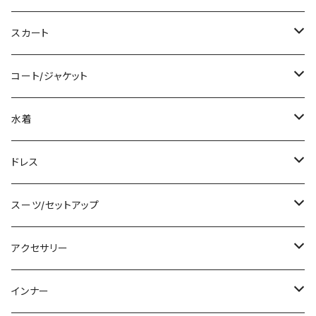
ロング/マキシ
タンクトップ/キャミソール
ショート丈
スカート
袖付き
シャツ/ブラウス
クロップド丈
ミニ/ショート
コート/ジャケット
ノースリーブ
ベアトップ/チューブトップ
ロング丈
ミディアム/ミモレ
コート
水着
その他
カーディガン/ボレロ
デニム
ロング
ジャケット
タンキニ
ドレス
チュニック
ニット/セーター
レギンス
その他
その他
バンドゥビキニ
ミニ/ショート
スーツ/セットアップ
パーカー
その他
ワンピース
ミディアム/ミモレ
パンツスーツ
アクセサリー
スウェット/トレーナー
オールインワン
ラッシュガード
ロング/マキシ
スカートスーツ
ネックレス
インナー