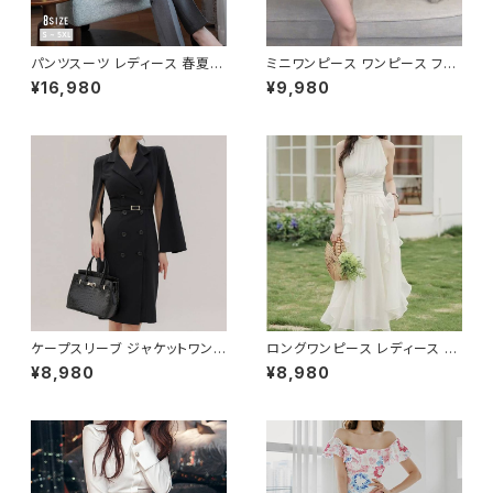
パンツスーツ レディース 春夏
ミニワンピース ワンピース フェ
秋冬 春 夏 秋 冬 黒 紺 スーツ
ザーデザイン タイトワンピース
¥16,980
¥9,980
上下セット 2点セット ジャケット
チューブトップ レディース 春夏
パンツ セットアップ セットアップ
秋冬 春 夏 秋 冬 黒 ミニ ノース
スーツ 長袖 ノーカラー タイト
リーブ タイトワンピ 態度ドレス
ビジネススーツ ロング パンツス
ワンピドレス OL エレガント フ
ーツ ロングパンツ ペプラム ノー
ォーマル ブラック ボルドー ホワ
カラースーツ ペプラムジャケット
イト 大きいサイズ きれいめ ドレ
レディーススーツ 大きいサイズ
スワンピース お呼ばれ 韓国 フ
オフィス OL オフィスカジュアル
ァッション オフィスカジュアル 韓
ビジネス 結婚式 パーティー お
国風 キャバドレス ナイトドレス
呼ばれ ブラック ネイビー グレ
ナイトワンピ カジュアル 10代 2
ー S M L XL 2XL 3XL 4XL 5
0代 30代 40代 C-OSS0127
XL 10代 20代 30代 40代 C-
WAW1079
ケープスリーブ ジャケットワンピ
ロングワンピース レディース シ
ース ベルト付き ワンピース レデ
フォン フリル ハイネック ノース
¥8,980
¥8,980
ィース 長袖 襟付き タイト スー
リーブ フレア Aライン エレガン
ツ風 上品 きれいめ 韓国風 大人
ト 清楚 上品 韓国風 きれいめ
エレガント 通勤 オフィス OL デ
美ライン ウエストマーク 春 夏
ート 二次会 結婚式 春 夏 秋 冬
秋 冬 お呼ばれ デート 食事会
お呼ばれ ブラック ベージュ お
フォーマル リゾート パーティー
しゃれ 高見え 20代 30代 40代
人気 大人可愛い ホワイト C-O
フォーマル 体型カバー 人気 トレ
SS0158