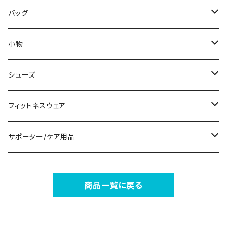
その他
その他
袖付き
その他
ブレスレット
ブラ/ブラトップ/ベアトップ
バッグ
ノースリーブ
ピアス
ショーツ
サブバッグ
小物
パンツドレス
コサージュ
タンクトップ/キャミソール
クラッチバッグ
マフラー/スカーフ/ストール
シューズ
ナイトドレス
リング
半袖/5分
トートバッグ
財布
スニーカー
フィットネスウェア
その他
その他
7分/長袖
ショルダーバッグ
アクセサリーケース
ブーツ
セット販売
サポーター/ケア用品
6点セット～
補正/補整
フォーマルバッグ
パンプス
トップス
サポーター
商品一覧に戻る
5点セット
足用サポーター
ペチコート/ペチパンツ
カジュアルバッグ
サンダル
ボトムス
4点セット