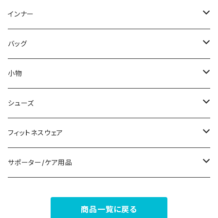
スウェット/トレーナー
オールインワン
ラッシュガード
ロング/マキシ
スカートスーツ
ネックレス
インナー
その他
その他
袖付き
その他
ブレスレット
ブラ/ブラトップ/ベアトップ
バッグ
ノースリーブ
ピアス
ショーツ
サブバッグ
小物
パンツドレス
コサージュ
タンクトップ/キャミソール
クラッチバッグ
マフラー/スカーフ/ストール
シューズ
ナイトドレス
リング
半袖/5分
トートバッグ
財布
スニーカー
フィットネスウェア
その他
その他
7分/長袖
ショルダーバッグ
アクセサリーケース
ブーツ
セット販売
サポーター/ケア用品
6点セット～
補正/補整
フォーマルバッグ
パンプス
トップス
サポーター
商品一覧に戻る
5点セット