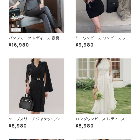
パンツスーツ レディース 春夏
ミニワンピース ワンピース フェ
秋冬 春 夏 秋 冬 黒 紺 スーツ
ザーデザイン タイトワンピース
¥16,980
¥9,980
上下セット 2点セット ジャケット
チューブトップ レディース 春夏
パンツ セットアップ セットアップ
秋冬 春 夏 秋 冬 黒 ミニ ノース
スーツ 長袖 ノーカラー タイト
リーブ タイトワンピ 態度ドレス
ビジネススーツ ロング パンツス
ワンピドレス OL エレガント フ
ーツ ロングパンツ ペプラム ノー
ォーマル ブラック ボルドー ホワ
カラースーツ ペプラムジャケット
イト 大きいサイズ きれいめ ドレ
レディーススーツ 大きいサイズ
スワンピース お呼ばれ 韓国 フ
オフィス OL オフィスカジュアル
ァッション オフィスカジュアル 韓
ビジネス 結婚式 パーティー お
国風 キャバドレス ナイトドレス
呼ばれ ブラック ネイビー グレ
ナイトワンピ カジュアル 10代 2
ー S M L XL 2XL 3XL 4XL 5
0代 30代 40代 C-OSS0127
XL 10代 20代 30代 40代 C-
WAW1079
ケープスリーブ ジャケットワンピ
ロングワンピース レディース シ
ース ベルト付き ワンピース レデ
フォン フリル ハイネック ノース
¥8,980
¥8,980
ィース 長袖 襟付き タイト スー
リーブ フレア Aライン エレガン
ツ風 上品 きれいめ 韓国風 大人
ト 清楚 上品 韓国風 きれいめ
エレガント 通勤 オフィス OL デ
美ライン ウエストマーク 春 夏