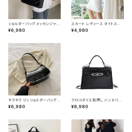
ショルダーバッグ メッセンジャー
スカート レディース タイトスカ
バッグ 韓国バッグ レディース 斜
ート ミディアム ペンシルスカー
¥6,980
¥4,980
めがけ 軽量 シンプル 大容量 可
ト スリット 白 ホワイト ハイウエ
愛い ブラック ライトブルー ライ
スト ひざ丈 ひざ下 ミディアムス
トイエロー ベージュ オレンジ
カート スーツ お呼ばれ パーテ
レッド ピンク K-B0208
ィー 結婚式 コルセット風 春 夏
春夏 ミディアムタイトスカート
C-SSS0002
キラキラ ワンショルダーバッグ
クロコダイル型押し ハンドバッ
パテントバッグ レディース バッグ
グ ショルダーバッグ チェーン付
¥6,980
¥8,980
光沢感 コンパクト エレガント カ
きバッグ レディース バッグ おし
ジュアル 韓国風 お出かけ 通勤
ゃれ 高見え コンパクト フォーマ
春夏 秋冬 5色展開 K-B0221
ル バッグ 4色展開 K-B0205