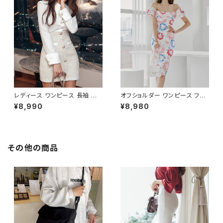
ート 二次会 結婚式 春 夏 秋 冬
秋 冬 お呼ばれ デート 食事会
お呼ばれ ブラック ベージュ お
フォーマル リゾート パーティー
しゃれ 高見え 20代 30代 40代
人気 大人可愛い ホワイト C-O
フォーマル 体型カバー 人気 トレ
SS0158
ンド C-OSS0136
レディース ワンピース 長袖 シャ
オフショルダー ワンピース フラ
ツワンピース ツイード切替 ミニ
ワー柄 タイトワンピース ドレス
¥8,990
¥8,980
ワンピース 上品 フォーマル ホ
花柄ワンピ 春夏 エレガント 大
ワイト 韓国ファッション きれい
人可愛い 韓国風ワンピース デ
め エレガント 通勤 オフィス 二
ート きれいめ 清楚 お呼ばれ 二
次会 パーティー デート 大人女
次会 パーティー 結婚式 披露宴
子 体型カバー 美ライン 春 秋
同窓会 上品 シルエット 美スタ
その他の商品
冬 着痩せ効果 きちんと見え カ
イル 体型カバー ピンク ワンタ
ジュアル エレガントスタイル S
イプ C-OSS0232
M L XL C-OSS0176