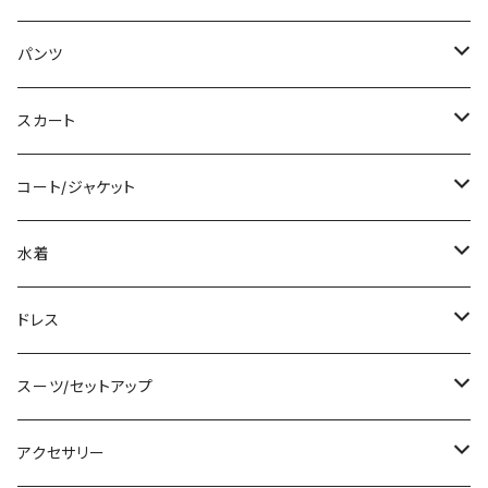
ミディアム/ミモレ
Tシャツ/カットソー
パンツ
ロング/マキシ
タンクトップ/キャミソール
ショート丈
スカート
袖付き
シャツ/ブラウス
クロップド丈
ミニ/ショート
コート/ジャケット
ノースリーブ
ベアトップ/チューブトップ
ロング丈
ミディアム/ミモレ
コート
水着
その他
カーディガン/ボレロ
デニム
ロング
ジャケット
タンキニ
ドレス
チュニック
ニット/セーター
レギンス
その他
その他
バンドゥビキニ
ミニ/ショート
スーツ/セットアップ
パーカー
その他
ワンピース
ミディアム/ミモレ
パンツスーツ
アクセサリー