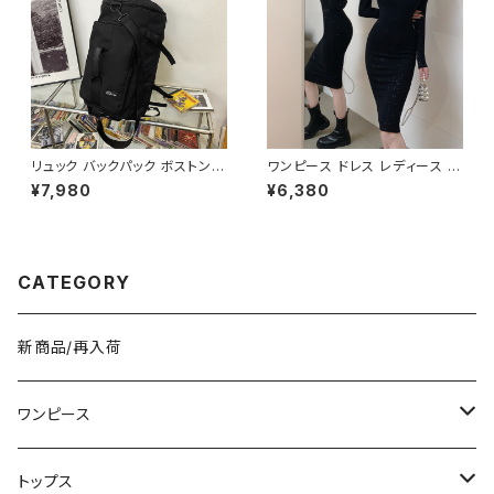
リュック バックパック ボストンバ
ワンピース ドレス レディース 春
ッグ メンズ レディース 大容量
夏 秋冬 春 夏 秋 冬 黒 タイトワ
¥7,980
¥6,380
軽量 旅行バッグ 多機能 2WAY
ンピース タイトドレス 長袖 ワン
通勤 通学 スポーツ ブラック ブ
ピース ドレスワンピース ミディ
ルー ホワイト 男女兼用 カジュ
アムドレス ワンピース きれいめ
アル 韓国風バッグ K-B0234
韓国 タイトワンピース ミモレド
レス ひざ丈ワンピース ラメ シン
CATEGORY
プル オープンショルダー カット
ショルダー ワンピースドレス 韓
国ファッション OL カジュアル
オフィスカジュアル 結婚式 パー
新商品/再入荷
ティー ブラック お呼ばれ シンプ
ル 10代 20代 30代 40代 C-O
SS0076
ワンピース
ミニ/ショート
トップス