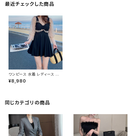
最近チェックした商品
ワンピース 水着 レディース 春
夏 秋冬 春 夏 秋 冬 黒 シースル
¥8,980
ーワンピース水着 ワンピース水
着 シースルー 長袖 水着 長袖ワ
ンピ 水着 フリル フレアワンピ
スイムウェア 大きいサイズ 水着
水泳 プール ビーチ 海 アウトド
同じカテゴリの商品
ア リゾート ブラック カーキ カジ
ュアル OL 20代 30代 40代 5
0代 K-M0018