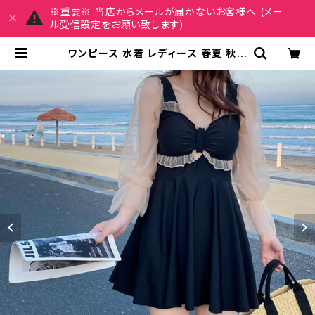
※重要※ 当店からメールが届かないお客様へ (メー
ル受信設定をお願い致します)
ワンピース 水着 レディース 春夏 秋冬
春 夏 秋 冬 黒 シースルーワンピース
水着 ワンピース水着 シースルー 長袖
水着 長袖ワンピ 水着 フリル フレアワ
ンピ スイムウェア 大きいサイズ 水着
水泳 プール ビーチ 海 アウトドア リ
ゾート ブラック カーキ カジュアル O
L 20代 30代 40代 50代 K-M001
8 | REIRSE レイルセ 20代,30代,
40代 レディースファッション 通販