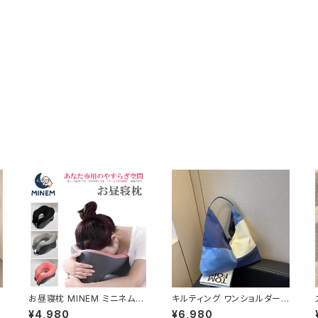
お昼寝枕 MINEM ミニネム
キルティング ワンショルダーバ
ィ
仮眠枕 うつぶせ枕 ネックピロ
ッグ トライアングルバッグ アシ
¥4,980
¥6,980