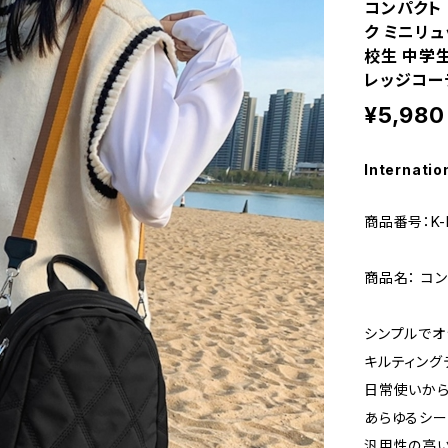
コンパクト 
ク ミニリュ
校生 中学生
レッジコーデ
¥5,980
Internatio
商品番号：K-B
商品名： コン
シンプルでオ
キルティング
日常使いから
あらゆるシー
汎用性の高い