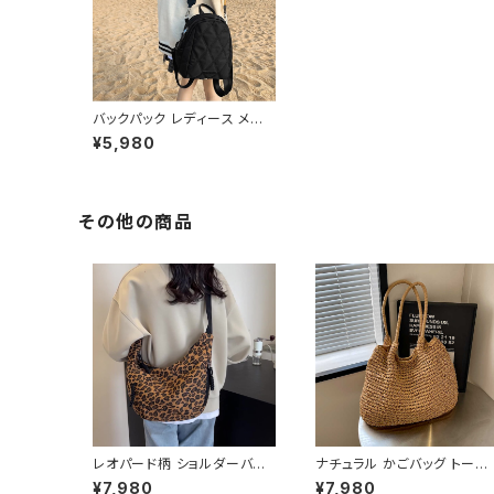
バックパック レディース メン
ズ リュック 春夏 秋冬 春 夏
¥5,980
秋 冬 黒 バッグ リュックサック
無地 シンプル ミニバッグ コン
パクト ミニ かばん 部活 合宿
旅行 通学 バッグパック ミニリ
ュック 学校バッグ 防水 大きめ
その他の商品
バッグ 大学生 高校生 中学生
女性 女の子 アイボリー ブラ
ック オフィス カレッジコーデ
カジュアル デイリー お出かけ
K-B0132
レオパード柄 ショルダーバッ
ナチュラル かごバッグ トート
グ ワンショルダーバッグ レデ
バッグ ショルダーバッグ レデ
¥7,980
¥7,980