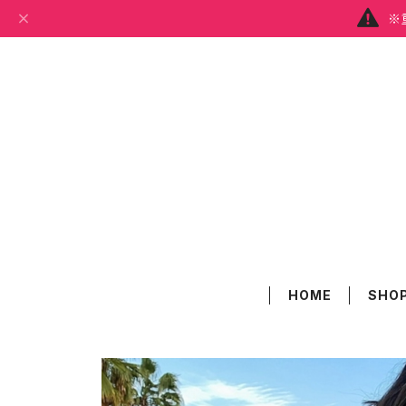
※
HOME
SHOP