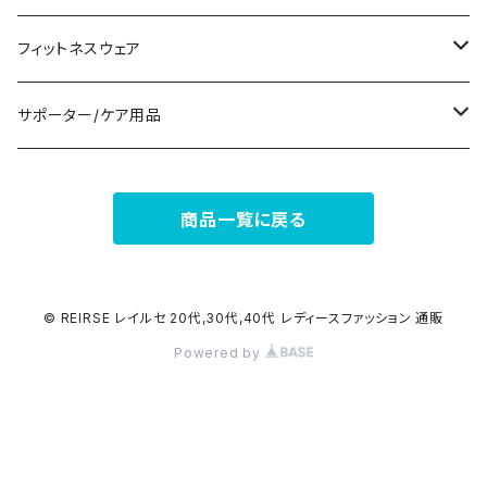
ナイトドレス
リング
半袖/5分
トートバッグ
財布
スニーカー
フィットネスウェア
その他
その他
7分/長袖
ショルダーバッグ
アクセサリーケース
ブーツ
セット販売
サポーター/ケア用品
6点セット～
補正/補整
フォーマルバッグ
パンプス
トップス
サポーター
商品一覧に戻る
5点セット
足用サポーター
ペチコート/ペチパンツ
カジュアルバッグ
サンダル
ボトムス
4点セット
その他
バックパック
その他
タイツ
© REIRSE レイルセ 20代,30代,40代 レディースファッション 通販
Powered by
3点セット
エコバッグ
ソックス
2点セット
その他
サポーター