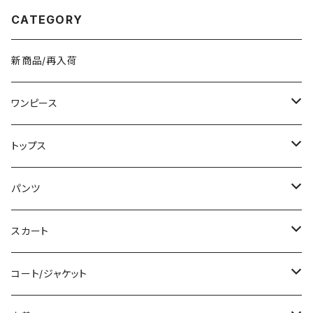
B0209
CATEGORY
新商品/再入荷
ワンピース
ミニ/ショート
トップス
ミディアム/ミモレ
Tシャツ/カットソー
パンツ
ロング/マキシ
タンクトップ/キャミソール
ショート丈
スカート
袖付き
シャツ/ブラウス
クロップド丈
ミニ/ショート
コート/ジャケット