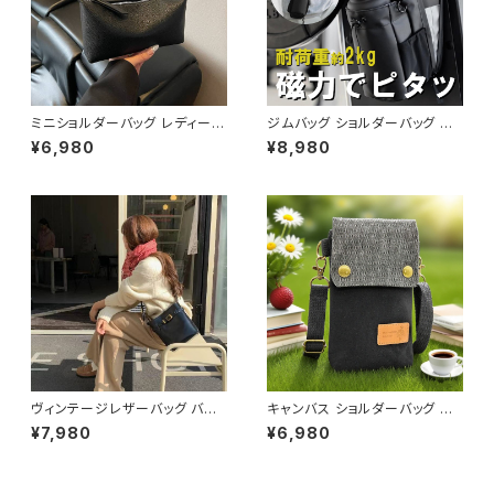
ミニショルダーバッグ レディース
ジムバッグ ショルダーバッグ ボ
ワンショルダーバッグ 無地 シン
ディバッグ マグネット メンズ レ
¥6,980
¥8,980
プル バッグ 斜めがけ 大人可愛
ディース バッグ ボトルホルダー
い 軽量 韓国風バッグ カジュア
水筒 水筒ホルダー ボトルバッグ
ル おしゃれ 人気 4色展開 K-B
水筒バッグ スポーツ ジム フィッ
0193
トネス 韓国 ファッション オフィ
スカジュアル サッカー バスケ 野
球 運動 散歩 学生 部活 お洒落
磁気 撥水 防水 通勤 通学 男女
兼用 春 夏 秋 冬 春夏 秋冬 大
人 子供 K-B0179
ヴィンテージレザーバッグ バケ
キャンバス ショルダーバッグ ス
ツ型ショルダーバッグ レディース
マホポーチ ミニバッグ レディー
¥7,980
¥6,980
ショルダー バッグ ショルダーバ
ス メンズ 斜めがけ カジュアル
ッグ ブラック ブラウン 高級感
ナチュラル 韓国ファッション 春
韓国風ファッション 大人可愛い
夏 秋冬 ユニセックス 軽量 小さ
人気アイテム 秋冬 春コーデ K-
め バッグ おしゃれ K-B0232