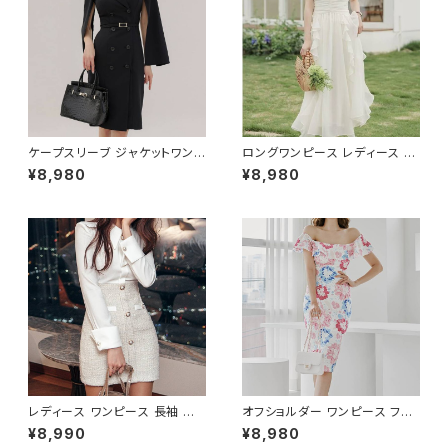
レディーススーツ 大きいサイズ
スワンピース お呼ばれ 韓国 フ
オフィス OL オフィスカジュアル
ァッション オフィスカジュアル 韓
ビジネス 結婚式 パーティー お
国風 キャバドレス ナイトドレス
呼ばれ ブラック ネイビー グレ
ナイトワンピ カジュアル 10代 2
ー S M L XL 2XL 3XL 4XL 5
0代 30代 40代 C-OSS0127
XL 10代 20代 30代 40代 C-
WAW1079
ケープスリーブ ジャケットワンピ
ロングワンピース レディース シ
ース ベルト付き ワンピース レデ
フォン フリル ハイネック ノース
¥8,980
¥8,980
ィース 長袖 襟付き タイト スー
リーブ フレア Aライン エレガン
ツ風 上品 きれいめ 韓国風 大人
ト 清楚 上品 韓国風 きれいめ
エレガント 通勤 オフィス OL デ
美ライン ウエストマーク 春 夏
ート 二次会 結婚式 春 夏 秋 冬
秋 冬 お呼ばれ デート 食事会
お呼ばれ ブラック ベージュ お
フォーマル リゾート パーティー
しゃれ 高見え 20代 30代 40代
人気 大人可愛い ホワイト C-O
フォーマル 体型カバー 人気 トレ
SS0158
ンド C-OSS0136
レディース ワンピース 長袖 シャ
オフショルダー ワンピース フラ
ツワンピース ツイード切替 ミニ
ワー柄 タイトワンピース ドレス
¥8,990
¥8,980
ワンピース 上品 フォーマル ホ
花柄ワンピ 春夏 エレガント 大