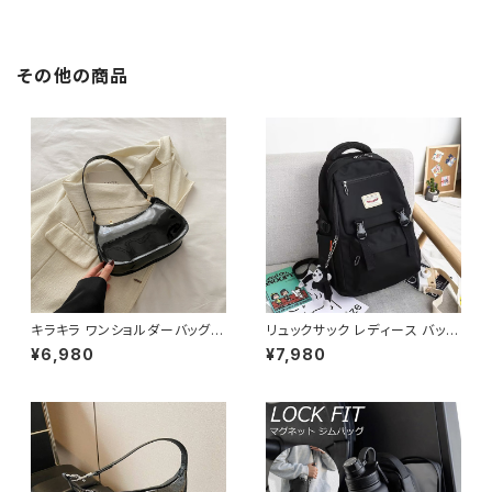
ワイト 韓国ファッション きれい
人可愛い 韓国風ワンピース デ
め エレガント 通勤 オフィス 二
ート きれいめ 清楚 お呼ばれ 二
次会 パーティー デート 大人女
次会 パーティー 結婚式 披露宴
子 体型カバー 美ライン 春 秋
同窓会 上品 シルエット 美スタ
その他の商品
冬 着痩せ効果 きちんと見え カ
イル 体型カバー ピンク ワンタ
ジュアル エレガントスタイル S
イプ C-OSS0232
M L XL C-OSS0176
キラキラ ワンショルダーバッグ
リュックサック レディース バック
パテントバッグ レディース バッグ
パック 通学バッグ カジュアルリ
¥6,980
¥7,980
光沢感 コンパクト エレガント カ
ュック 大容量 高校生 中学生 韓
ジュアル 韓国風 お出かけ 通勤
国風 おしゃれ 多収納 旅行 軽量
春夏 秋冬 5色展開 K-B0221
多機能 かわいい 6色展開 K-B
0218