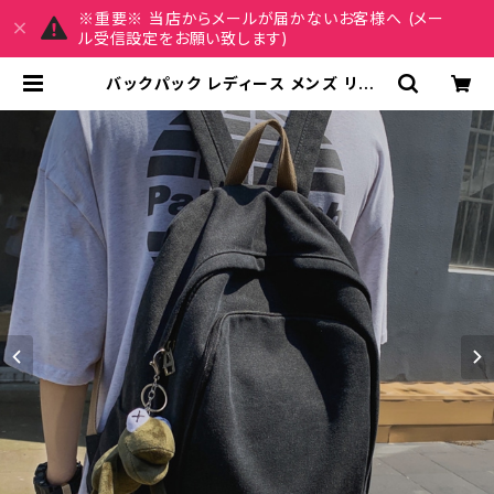
※重要※ 当店からメールが届かないお客様へ (メー
ル受信設定をお願い致します)
バックパック レディース メンズ リュッ
ク 春夏 秋冬 春 夏 秋 冬 黒 バッグ リ
ュックサック 無地 シンプル たっぷり
かばん 部活 合宿 旅行 通学 大容量
バッグパック 学校バッグ 大きめ 大学
生 高校生 中学生 ユニセックス 男性
女性 男の子 女の子 A4 B4 ベージュ
ボルドー ネイビー ブラック オフィス
カレッジコーデ カジュアル デイリー
お出かけ K-B0128 | REIRSE レイ
ルセ 20代,30代,40代 レディースフ
ァッション 通販