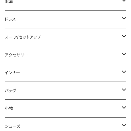
ノースリーブ
ベアトップ/チューブトップ
ロング丈
ミディアム/ミモレ
コート
水着
その他
カーディガン/ボレロ
デニム
ロング
ジャケット
タンキニ
ドレス
チュニック
ニット/セーター
レギンス
その他
その他
バンドゥビキニ
ミニ/ショート
スーツ/セットアップ
パーカー
その他
ワンピース
ミディアム/ミモレ
パンツスーツ
アクセサリー
スウェット/トレーナー
オールインワン
ラッシュガード
ロング/マキシ
スカートスーツ
ネックレス
インナー
その他
その他
袖付き
その他
ブレスレット
ブラ/ブラトップ/ベアトップ
バッグ
ノースリーブ
ピアス
ショーツ
サブバッグ
小物
パンツドレス
コサージュ
タンクトップ/キャミソール
クラッチバッグ
マフラー/スカーフ/ストール
シューズ