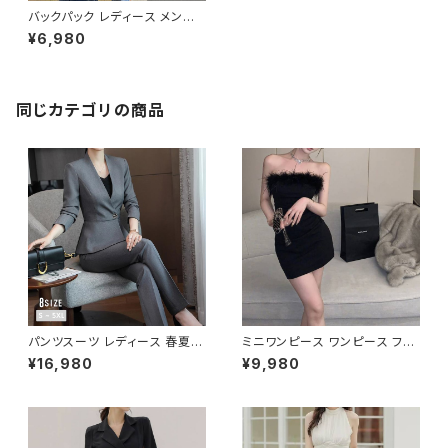
バックパック レディース メンズ
リュック 春夏 秋冬 春 夏 秋 冬
¥6,980
黒 バッグ リュックサック 無地 シ
ンプル たっぷり かばん 部活 合
宿 旅行 通学 大容量 バッグパッ
ク 学校バッグ 大きめ 大学生 高
校生 中学生 ユニセックス 男性
同じカテゴリの商品
女性 男の子 女の子 A4 B4 ベ
ージュ ボルドー ネイビー ブラッ
ク オフィス カレッジコーデ カジ
ュアル デイリー お出かけ K-B0
128
パンツスーツ レディース 春夏
ミニワンピース ワンピース フェ
秋冬 春 夏 秋 冬 黒 紺 スーツ
ザーデザイン タイトワンピース
¥16,980
¥9,980
上下セット 2点セット ジャケット
チューブトップ レディース 春夏
パンツ セットアップ セットアップ
秋冬 春 夏 秋 冬 黒 ミニ ノース
スーツ 長袖 ノーカラー タイト
リーブ タイトワンピ 態度ドレス
ビジネススーツ ロング パンツス
ワンピドレス OL エレガント フ
ーツ ロングパンツ ペプラム ノー
ォーマル ブラック ボルドー ホワ
カラースーツ ペプラムジャケット
イト 大きいサイズ きれいめ ドレ