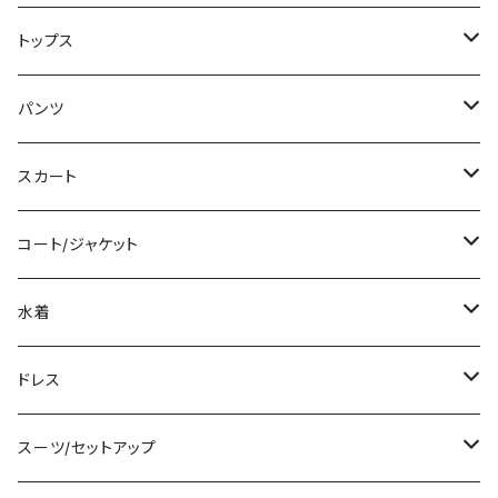
ミニ/ショート
トップス
ミディアム/ミモレ
Tシャツ/カットソー
パンツ
ロング/マキシ
タンクトップ/キャミソール
ショート丈
スカート
袖付き
シャツ/ブラウス
クロップド丈
ミニ/ショート
コート/ジャケット
ノースリーブ
ベアトップ/チューブトップ
ロング丈
ミディアム/ミモレ
コート
水着
その他
カーディガン/ボレロ
デニム
ロング
ジャケット
タンキニ
ドレス
チュニック
ニット/セーター
レギンス
その他
その他
バンドゥビキニ
ミニ/ショート
スーツ/セットアップ