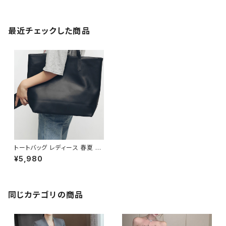
最近チェックした商品
トートバッグ レディース 春夏 秋
冬 春 夏 秋 冬 黒 キャンバス 大
¥5,980
きめ かばん おしゃれ トートバッ
グ ビッグサイズ ハンドバッグ ト
ートバック マザーズバッグ ハン
ドバック キャンバスバッグ お出
かけ バック ママ バッグ 無地 ブ
同じカテゴリの商品
ラック デート 通勤バッグ 合宿
旅行 通学 散歩 ランチバッグ 学
校バッグ 大学生 高校生 中学生
女の子 女性用 オフィスカジュア