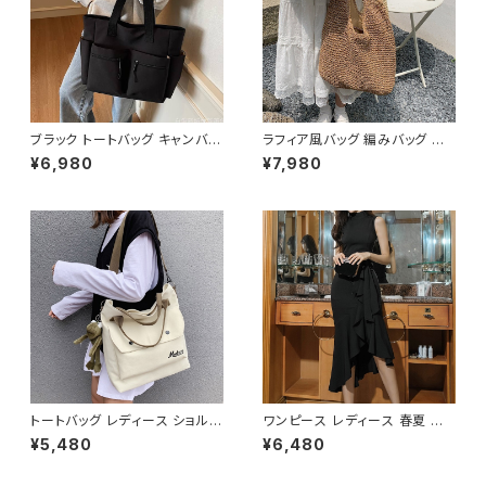
ブラック トートバッグ キャンバス
ラフィア風バッグ 編みバッグ か
大容量 ポケット付き カジュアル
ごバッグ レディース 肩掛け 大
¥6,980
¥7,980
バッグ 韓国風バッグ マザーズバ
容量 ナチュラル素材 韓国ファッ
ッグ 学生バッグ 通学 通勤 人気
ション 春夏 お出かけ デート コ
3色展開 K-B0222
ーデ おしゃれ 人気 2色展開 K-
B0225
トートバッグ レディース ショルダ
ワンピース レディース 春夏 秋
ーバッグ 春夏 秋冬 春 夏 秋 冬
冬 春 夏 秋 冬 黒 ドレス マーメ
¥5,480
¥6,480
黒 バッグ 大容量 キャンバス ト
イドワンピース ドレスワンピー
ート かばん 斜めがけバッグ ロ
ス フリル アシンメトリー ノース
ゴ 大きめ マザーズバッグ 斜め
リーブ ハイネック パーティード