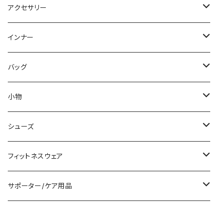
パーカー
その他
ワンピース
ミディアム/ミモレ
パンツスーツ
アクセサリー
スウェット/トレーナー
オールインワン
ラッシュガード
ロング/マキシ
スカートスーツ
ネックレス
インナー
その他
その他
袖付き
その他
ブレスレット
ブラ/ブラトップ/ベアトップ
バッグ
ノースリーブ
ピアス
ショーツ
サブバッグ
小物
パンツドレス
コサージュ
タンクトップ/キャミソール
クラッチバッグ
マフラー/スカーフ/ストール
シューズ
ナイトドレス
リング
半袖/5分
トートバッグ
財布
スニーカー
フィットネスウェア
その他
その他
7分/長袖
ショルダーバッグ
アクセサリーケース
ブーツ
セット販売
サポーター/ケア用品
6点セット～
補正/補整
フォーマルバッグ
パンプス
トップス
サポーター