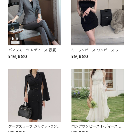
ル オフィス カジュアル OL 上品
大人 10代 20代 30代 40代 K-
B0126
パンツスーツ レディース 春夏
ミニワンピース ワンピース フェ
秋冬 春 夏 秋 冬 黒 紺 スーツ
ザーデザイン タイトワンピース
¥16,980
¥9,980
上下セット 2点セット ジャケット
チューブトップ レディース 春夏
パンツ セットアップ セットアップ
秋冬 春 夏 秋 冬 黒 ミニ ノース
スーツ 長袖 ノーカラー タイト
リーブ タイトワンピ 態度ドレス
ビジネススーツ ロング パンツス
ワンピドレス OL エレガント フ
ーツ ロングパンツ ペプラム ノー
ォーマル ブラック ボルドー ホワ
カラースーツ ペプラムジャケット
イト 大きいサイズ きれいめ ドレ
レディーススーツ 大きいサイズ
スワンピース お呼ばれ 韓国 フ
オフィス OL オフィスカジュアル
ァッション オフィスカジュアル 韓
ビジネス 結婚式 パーティー お
国風 キャバドレス ナイトドレス
呼ばれ ブラック ネイビー グレ
ナイトワンピ カジュアル 10代 2
ー S M L XL 2XL 3XL 4XL 5
0代 30代 40代 C-OSS0127
XL 10代 20代 30代 40代 C-
WAW1079
ケープスリーブ ジャケットワンピ
ロングワンピース レディース シ
ース ベルト付き ワンピース レデ
フォン フリル ハイネック ノース