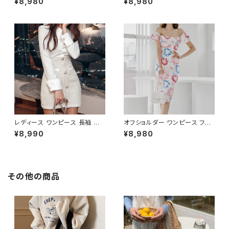
¥8,980
¥8,980
ィース 長袖 襟付き タイト スー
リーブ フレア Aライン エレガン
ツ風 上品 きれいめ 韓国風 大人
ト 清楚 上品 韓国風 きれいめ
エレガント 通勤 オフィス OL デ
美ライン ウエストマーク 春 夏
ート 二次会 結婚式 春 夏 秋 冬
秋 冬 お呼ばれ デート 食事会
お呼ばれ ブラック ベージュ お
フォーマル リゾート パーティー
しゃれ 高見え 20代 30代 40代
人気 大人可愛い ホワイト C-O
フォーマル 体型カバー 人気 トレ
SS0158
ンド C-OSS0136
レディース ワンピース 長袖 シャ
オフショルダー ワンピース フラ
ツワンピース ツイード切替 ミニ
ワー柄 タイトワンピース ドレス
¥8,990
¥8,980
ワンピース 上品 フォーマル ホ
花柄ワンピ 春夏 エレガント 大
ワイト 韓国ファッション きれい
人可愛い 韓国風ワンピース デ
め エレガント 通勤 オフィス 二
ート きれいめ 清楚 お呼ばれ 二
次会 パーティー デート 大人女
次会 パーティー 結婚式 披露宴
子 体型カバー 美ライン 春 秋
同窓会 上品 シルエット 美スタ
その他の商品
冬 着痩せ効果 きちんと見え カ
イル 体型カバー ピンク ワンタ
ジュアル エレガントスタイル S
イプ C-OSS0232
M L XL C-OSS0176