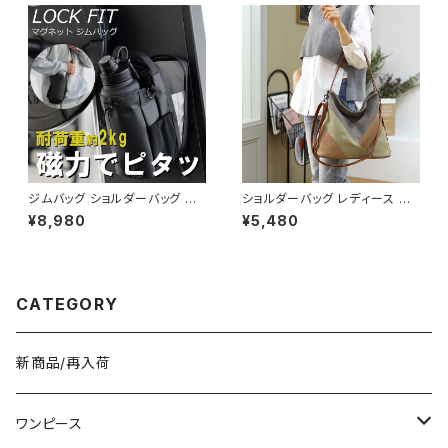
がけ 学校 部活 合宿 旅行 通学
レス 結婚式 パーティー お呼ば
学校バッグ 高校生 中学生 男の
れ ブラック ワインレッド ボルド
子 女の子 A4 B4 シンプル キャ
ー 10代 20代 30代 40代 C-D
ンバストート バック ロゴ ブラッ
SS1014
ク アイボリー 学校 カレッジコ
ーデ カジュアル デイリー お出
かけ K-B0044
ジムバッグ ショルダーバッグ ボ
ショルダーバッグ レディース バ
ディバッグ マグネット メンズ レ
ッグ 春夏 秋冬 春 夏 秋 冬 トー
¥8,980
¥5,480
ディース バッグ ボトルホルダー
トバッグ バッグ 斜め掛け 肩掛け
水筒 水筒ホルダー ボトルバッグ
かばん ショルダーバック キャン
水筒バッグ スポーツ ジム フィッ
バス地 お出かけ バック 斜め掛
トネス 韓国 ファッション オフィ
けバッグ 肩掛けバッグ シンプル
スカジュアル サッカー バスケ 野
ショルダー ハンドバッグ コーヒ
CATEGORY
球 運動 散歩 学生 部活 お洒落
ー グレー デート 通勤バッグ オ
磁気 撥水 防水 通勤 通学 男女
フィスカジュアル デイリー お出
兼用 春 夏 秋 冬 春夏 秋冬 大
かけ オフィス カジュアル OL 上
人 子供 K-B0179
品 大人 10代 20代 30代 40代
新商品/再入荷
K-B0040
ワンピース