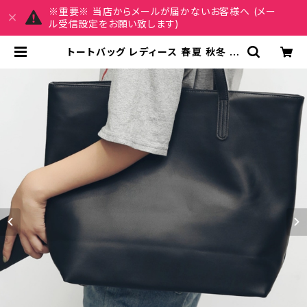
※重要※ 当店からメールが届かないお客様へ (メー
ル受信設定をお願い致します)
トートバッグ レディース 春夏 秋冬 春
夏 秋 冬 黒 キャンバス 大きめ かばん
おしゃれ トートバッグ ビッグサイズ
ハンドバッグ トートバック マザーズ
バッグ ハンドバック キャンバスバッグ
お出かけ バック ママ バッグ 無地 ブ
ラック デート 通勤バッグ 合宿 旅行
通学 散歩 ランチバッグ 学校バッグ
大学生 高校生 中学生 女の子 女性用
オフィスカジュアル オフィス カジュア
ル OL 上品 大人 10代 20代 30代 4
0代 K-B0126 | REIRSE レイルセ
20代,30代,40代 レディースファッ
ション 通販