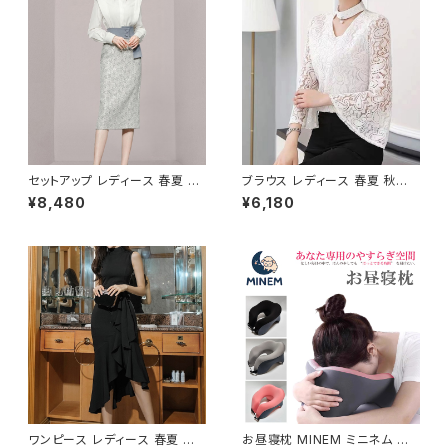
スカジュアル サッカー バスケ 野
球 運動 散歩 学生 部活 お洒落
磁気 撥水 防水 通勤 通学 男女
兼用 春 夏 秋 冬 春夏 秋冬 大
人 子供 K-B0179
セットアップ レディース 春夏 秋
ブラウス レディース 春夏 秋冬
冬 春 夏 秋 冬 ブラウス タイトス
春 夏 秋 冬 白 シャツ トップス
¥8,480
¥6,180
カート セット ドレス 長袖 ストラ
フレアスリーブ チョーカー風 ラ
イプ柄 トップス スカート 上下セ
ッパ袖 袖コン フリル 7分袖 トッ
ット 花柄 ペンシルスカート ブラ
プス チュニック フリルブラウス
ウスシャツ シャツ ミモレ丈スカ
ホワイト ベージュ ダークグリー
ート ひざ丈スカート ワンピース
ン コーヒー 韓国 ゆったり シー
風 デート きれいめ 韓国 ファッ
スルー チョーカーネック ブラウ
ション ブラック OL オフィスカジ
スシャツ 体型カバー 二の腕カバ
ュアル 結婚式 パーティー お呼
ー シンプル シャツブラウス オフ
ばれ 10代 20代 30代 40代 C
ィス カジュアル OL 上品 大人 1
-WAW1038
0代 20代 30代 40代 C-TSS
0052
ワンピース レディース 春夏 秋
お昼寝枕 MINEM ミニネム 仮