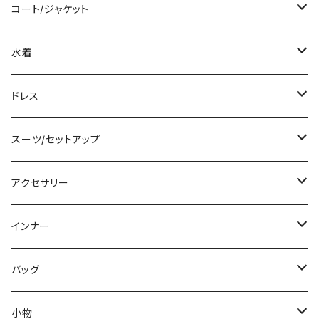
袖付き
シャツ/ブラウス
クロップド丈
ミニ/ショート
コート/ジャケット
ノースリーブ
ベアトップ/チューブトップ
ロング丈
ミディアム/ミモレ
コート
水着
その他
カーディガン/ボレロ
デニム
ロング
ジャケット
タンキニ
ドレス
チュニック
ニット/セーター
レギンス
その他
その他
バンドゥビキニ
ミニ/ショート
スーツ/セットアップ
パーカー
その他
ワンピース
ミディアム/ミモレ
パンツスーツ
アクセサリー
スウェット/トレーナー
オールインワン
ラッシュガード
ロング/マキシ
スカートスーツ
ネックレス
インナー
その他
その他
袖付き
その他
ブレスレット
ブラ/ブラトップ/ベアトップ
バッグ
ノースリーブ
ピアス
ショーツ
サブバッグ
小物