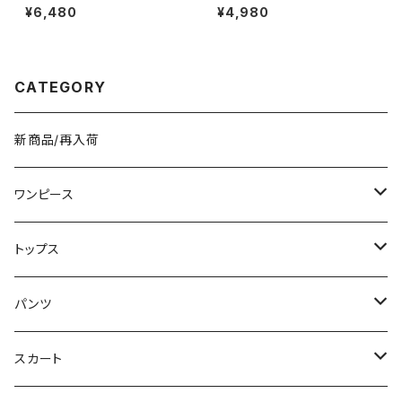
冬 春 夏 秋 冬 黒 ドレス マーメ
眠枕 うつぶせ枕 ネックピロー
¥6,480
¥4,980
イドワンピース ドレスワンピー
洗える 軽量 通気性 机 デスク
ス フリル アシンメトリー ノース
オフィス 車中泊 旅行 男女兼用
リーブ ハイネック パーティード
低反発 クッション おしゃれ カジ
レス 結婚式 パーティー お呼ば
ュアル 春 夏 秋 冬 春夏 秋冬 大
れ ブラック ワインレッド ボルド
人 子供 デスク クッション 姿勢
CATEGORY
ー 10代 20代 30代 40代 C-D
C-ASS0003
SS1014
新商品/再入荷
ワンピース
ミニ/ショート
トップス
ミディアム/ミモレ
Tシャツ/カットソー
パンツ
ロング/マキシ
タンクトップ/キャミソール
ショート丈
スカート