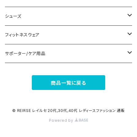
パンツドレス
コサージュ
タンクトップ/キャミソール
クラッチバッグ
マフラー/スカーフ/ストール
シューズ
ナイトドレス
リング
半袖/5分
トートバッグ
財布
スニーカー
フィットネスウェア
その他
その他
7分/長袖
ショルダーバッグ
アクセサリーケース
ブーツ
セット販売
サポーター/ケア用品
6点セット～
補正/補整
フォーマルバッグ
パンプス
トップス
サポーター
商品一覧に戻る
5点セット
足用サポーター
ペチコート/ペチパンツ
カジュアルバッグ
サンダル
ボトムス
4点セット
その他
バックパック
その他
タイツ
© REIRSE レイルセ 20代,30代,40代 レディースファッション 通販
Powered by
3点セット
エコバッグ
ソックス