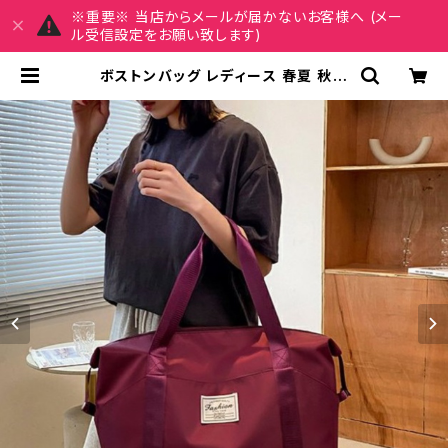
※重要※ 当店からメールが届かないお客様へ (メー
ル受信設定をお願い致します)
ボストンバッグ レディース 春夏 秋冬
春 夏 秋 冬 黒 バッグ マザーズバッグ
大容量バッグ バック 旅行バッグ シン
プル トートバック ボストンバック マ
マバック ハンドバッグ 大容量バッグ
ボストン バック トラベル 旅行バック
かばん ママバッグ 大容量 大きめ 旅
行 通学 通勤 大学生 女の子 A4 B4
カーキ ブラック カレッジコーデ カジ
ュアル デイリー デート お出かけ K-B
0124 | REIRSE レイルセ 20代,30
代,40代 レディースファッション 通販