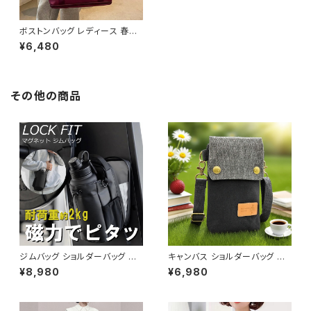
ボストンバッグ レディース 春夏
秋冬 春 夏 秋 冬 黒 バッグ マザ
¥6,480
ーズバッグ 大容量バッグ バック
旅行バッグ シンプル トートバッ
ク ボストンバック ママバック ハ
ンドバッグ 大容量バッグ ボスト
ン バック トラベル 旅行バック か
その他の商品
ばん ママバッグ 大容量 大きめ
旅行 通学 通勤 大学生 女の子
A4 B4 カーキ ブラック カレッジ
コーデ カジュアル デイリー デ
ート お出かけ K-B0124
ジムバッグ ショルダーバッグ ボ
キャンバス ショルダーバッグ ス
ディバッグ マグネット メンズ レ
マホポーチ ミニバッグ レディー
¥8,980
¥6,980
ディース バッグ ボトルホルダー
ス メンズ 斜めがけ カジュアル
水筒 水筒ホルダー ボトルバッグ
ナチュラル 韓国ファッション 春
水筒バッグ スポーツ ジム フィッ
夏 秋冬 ユニセックス 軽量 小さ
トネス 韓国 ファッション オフィ
め バッグ おしゃれ K-B0232