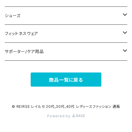
パンツドレス
コサージュ
タンクトップ/キャミソール
クラッチバッグ
マフラー/スカーフ/ストール
シューズ
ナイトドレス
リング
半袖/5分
トートバッグ
財布
スニーカー
フィットネスウェア
その他
その他
7分/長袖
ショルダーバッグ
アクセサリーケース
ブーツ
セット販売
サポーター/ケア用品
6点セット～
補正/補整
フォーマルバッグ
パンプス
トップス
サポーター
商品一覧に戻る
5点セット
足用サポーター
ペチコート/ペチパンツ
カジュアルバッグ
サンダル
ボトムス
4点セット
その他
バックパック
その他
タイツ
© REIRSE レイルセ 20代,30代,40代 レディースファッション 通販
Powered by
3点セット
エコバッグ
ソックス