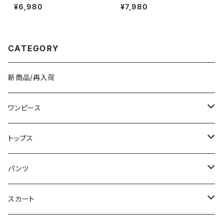
バッグ ハンドバッグ 韓国風 レデ
ごバッグ レディース 肩掛け 大
¥6,980
¥7,980
ィース かわいい 小さめ 軽量 お
容量 ナチュラル素材 韓国ファッ
しゃれ 秋冬 春夏 K-B0207
ション 春夏 お出かけ デート コ
ーデ おしゃれ 人気 2色展開 K-
B0225
CATEGORY
新商品/再入荷
ワンピース
ミニ/ショート
トップス
ミディアム/ミモレ
Tシャツ/カットソー
パンツ
ロング/マキシ
タンクトップ/キャミソール
ショート丈
スカート