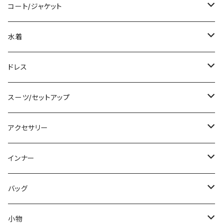
袖付き
シャツ/ブラウス
クロップド丈
ミニ/ショート
コート/ジャケット
ノースリーブ
ベアトップ/チューブトップ
ロング丈
ミディアム/ミモレ
コート
水着
その他
カーディガン/ボレロ
デニム
ロング
ジャケット
タンキニ
ドレス
チュニック
ニット/セーター
レギンス
その他
その他
バンドゥビキニ
ミニ/ショート
スーツ/セットアップ
パーカー
その他
ワンピース
ミディアム/ミモレ
パンツスーツ
アクセサリー
スウェット/トレーナー
オールインワン
ラッシュガード
ロング/マキシ
スカートスーツ
ネックレス
インナー
その他
その他
袖付き
その他
ブレスレット
ブラ/ブラトップ/ベアトップ
バッグ
ノースリーブ
ピアス
ショーツ
サブバッグ
小物