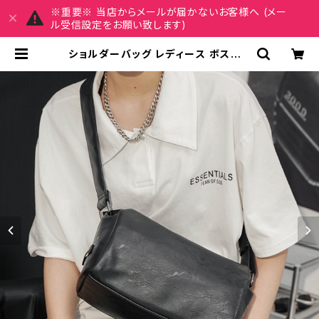
※重要※ 当店からメールが届かないお客様へ (メー
ル受信設定をお願い致します)
ショルダーバッグ レディース ボストン
バッグ 春夏 秋冬 春 夏 秋 冬 黒 バッ
グ フェイクレザー マザーズバッグ バ
ック シンプル ボストンバック ボスト
ン バック ショルダー 肩掛け ミニボス
トン トラベル 旅行バック かばん シン
プル ママバッグ 大容量 大きめ マザ
ーズバッグ 旅行 通学 通勤 大学生 女
の子 ホワイト ブラック カレッジコー
デ カジュアル デイリー デート お出か
け K-B0117 | REIRSE レイルセ 20
代,30代,40代 レディースファッショ
ン 通販