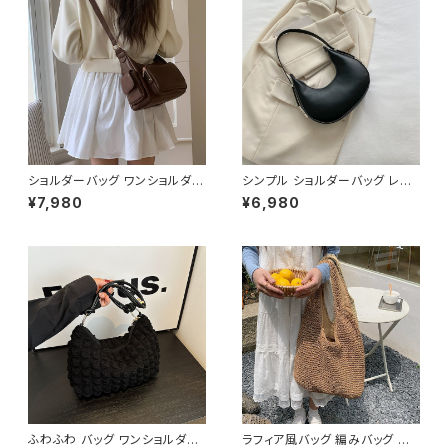
ショルダーバッグ ワンショルダー
シンプル ショルダーバッグ レデ
バッグ レディース バッグ 肩掛け
ィースバッグ ワンショルダー 肩
¥7,980
¥6,980
斜めがけ クロスボディ おしゃれ
掛け カジュアル PUレザー 高見
カジュアル 韓国風バッグ ブラッ
え 韓国バッグ トレンド 春夏 秋
ク ブラウン 収納力抜群 秋冬 春
冬 きれいめ 4色展開 K-B0199
夏コーデ K-B0212
ふわふわ バッグ ワンショルダー
ラフィア風バッグ 編みバッグ か