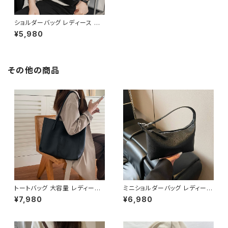
ショルダーバッグ レディース ボ
ストンバッグ 春夏 秋冬 春 夏 秋
¥5,980
冬 黒 バッグ フェイクレザー マ
ザーズバッグ バック シンプル ボ
ストンバック ボストン バック シ
ョルダー 肩掛け ミニボストン ト
ラベル 旅行バック かばん シン
その他の商品
プル ママバッグ 大容量 大きめ
マザーズバッグ 旅行 通学 通勤
大学生 女の子 ホワイト ブラッ
ク カレッジコーデ カジュアル デ
イリー デート お出かけ K-B011
7
トートバッグ 大容量 レディース
ミニショルダーバッグ レディース
フェイクレザー 無地 シンプル
ワンショルダーバッグ 無地 シン
¥7,980
¥6,980
バッグ A4対応 ママバッグ 通勤
プル バッグ 斜めがけ 大人可愛
通学 おしゃれ 2色展開 K-B021
い 軽量 韓国風バッグ カジュア
0
ル おしゃれ 人気 4色展開 K-B
0193