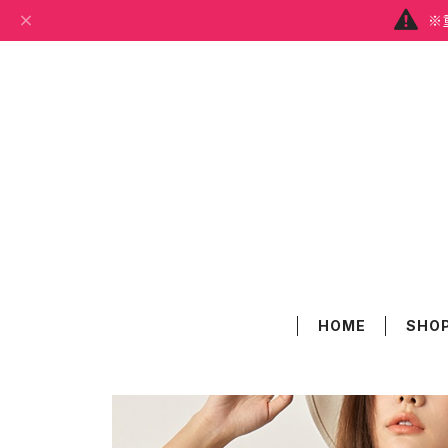
※
HOME
SHOP