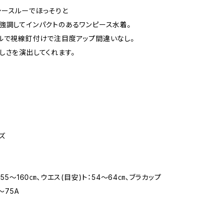
ースルーでほっそりと
強調してインパクトのあるワンピース水着。
ルで視線釘付けで注目度アップ間違いなし。
しさを演出してくれます。
イズ
155〜160㎝、ウエス(目安)ト：54〜64㎝、ブラカップ
〜75A