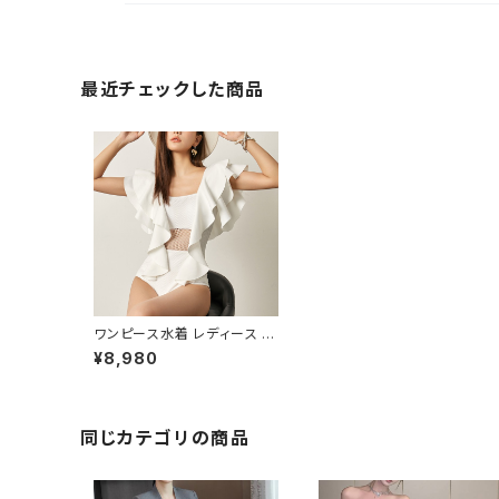
最近チェックした商品
ワンピース水着 レディース 春
夏 秋冬 春 夏 秋 冬 白 カップ
¥8,980
付き ワンピース水着 長袖 ワ
ンピ水着 フリルワンピース水
着 フィットネスウェア スイム
ウェア オールインワン水着 ホ
ワイト水着 バンドゥ 水着 大き
同じカテゴリの商品
いサイズ 水着 水泳 プール ビ
ーチ 海 アウトドア リゾート ダ
イエット ホワイト トレーニン