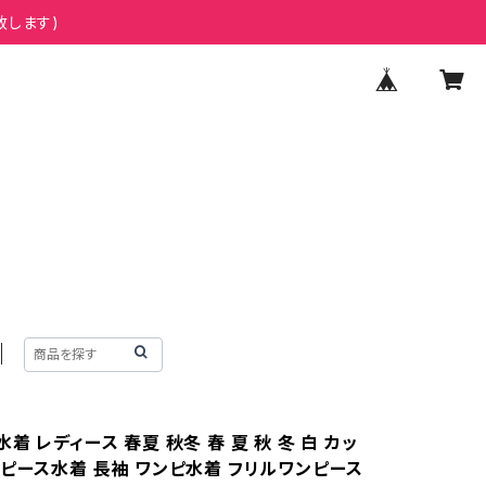
致します)
着 レディース 春夏 秋冬 春 夏 秋 冬 白 カッ
ンピース水着 長袖 ワンピ水着 フリルワンピース