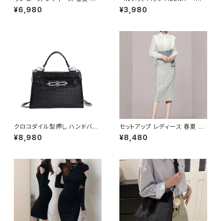
冬 春 夏 秋 冬 長袖 黒ワンピー
ー ヘルメット 収納 バッグ ケー
¥6,980
¥3,980
ス カシュクールワンピース ミデ
ス 入れ 自転車 バイク フルフェ
ィアムワンピース ロング ミモレ
イス ヘルメット入れ 撥水 防水
丈 ワンピース Vネック シンプル
通勤 通学 盗難防止 男女兼用
ひざ丈ワンピ Aライン バルーン
春 夏 秋 冬 春夏 秋冬 大人 子
袖 ロングワンピース カジュアル
供 ヘルメット 雨 部活 運動 メン
ワンピ ブラック 体型カバー 大
ズ レディース キッズ C-ASS00
人 カジュアル 10代 20代 30代
01
40代 K-O0010
クロコダイル型押し ハンドバッ
セットアップ レディース 春夏 秋
グ ショルダーバッグ チェーン付
冬 春 夏 秋 冬 ブラウス タイトス
¥8,980
¥8,480
きバッグ レディース バッグ おし
カート セット ドレス 長袖 ストラ
ゃれ 高見え コンパクト フォーマ
イプ柄 トップス スカート 上下セ
ル バッグ 4色展開 K-B0205
ット 花柄 ペンシルスカート ブラ
ウスシャツ シャツ ミモレ丈スカ
ート ひざ丈スカート ワンピース
風 デート きれいめ 韓国 ファッ
ション ブラック OL オフィスカジ
ュアル 結婚式 パーティー お呼
ばれ 10代 20代 30代 40代 C
-WAW1038