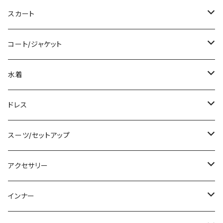
ロング/マキシ
タンクトップ/キャミソール
ショート丈
スカート
袖付き
シャツ/ブラウス
クロップド丈
ミニ/ショート
コート/ジャケット
ノースリーブ
ベアトップ/チューブトップ
ロング丈
ミディアム/ミモレ
コート
水着
その他
カーディガン/ボレロ
デニム
ロング
ジャケット
タンキニ
ドレス
チュニック
ニット/セーター
レギンス
その他
その他
バンドゥビキニ
ミニ/ショート
スーツ/セットアップ
パーカー
その他
ワンピース
ミディアム/ミモレ
パンツスーツ
アクセサリー
スウェット/トレーナー
オールインワン
ラッシュガード
ロング/マキシ
スカートスーツ
ネックレス
インナー