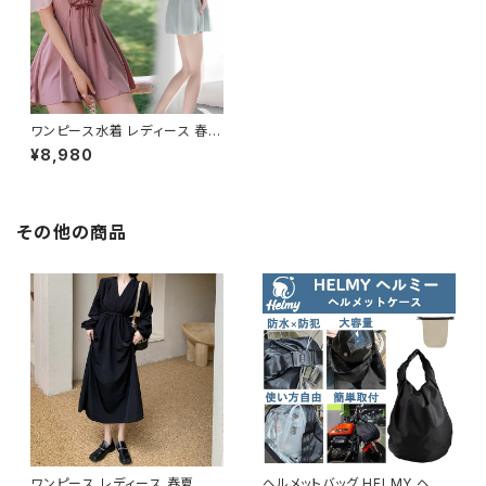
ワンピース水着 レディース 春夏
秋冬 春 夏 秋 冬 カップ付き ワ
¥8,980
ンピース水着 長袖 ワンピ水着
フィットネスウェア ボクサーパン
ツ一体型 スイムウェア オールイ
ンワン水着 バンドゥ 水着 バイ
カラー 大きいサイズ 水着 ピン
その他の商品
ク ライトグリーン 水泳 プール
ビーチ 海 アウトドア リゾート ダ
イエット トレーニングウェア ス
ポーツウェア ランニングウェア
カジュアル OL 20代 30代 40
代 50代 K-M0009
ワンピース レディース 春夏 秋
ヘルメットバッグ HELMY ヘルミ