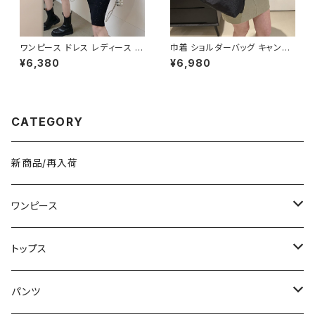
ワンピース ドレス レディース 春
巾着 ショルダーバッグ キャンバ
夏 秋冬 春 夏 秋 冬 黒 タイトワ
ス 肩掛けバッグ レディース バッ
¥6,380
¥6,980
ンピース タイトドレス 長袖 ワン
グ 大容量 軽量 ナチュラル カジ
ピース ドレスワンピース ミディ
ュアル 韓国風バッグ 春夏 秋冬
アムドレス ワンピース きれいめ
コーデ おしゃれ 人気 4色展開
韓国 タイトワンピース ミモレド
K-B0227
レス ひざ丈ワンピース ラメ シン
CATEGORY
プル オープンショルダー カット
ショルダー ワンピースドレス 韓
国ファッション OL カジュアル
オフィスカジュアル 結婚式 パー
新商品/再入荷
ティー ブラック お呼ばれ シンプ
ル 10代 20代 30代 40代 C-O
SS0076
ワンピース
ミニ/ショート
トップス
ミディアム/ミモレ
Tシャツ/カットソー
パンツ