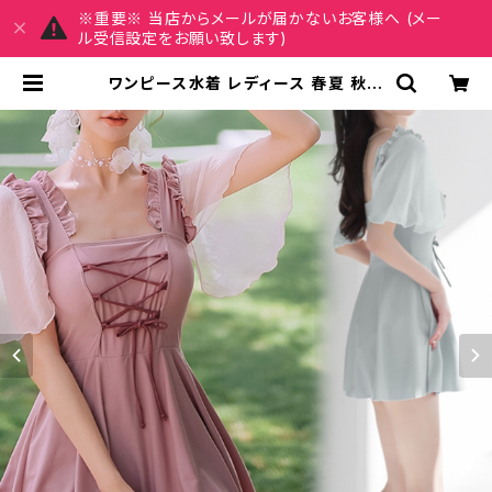
※重要※ 当店からメールが届かないお客様へ (メー
ル受信設定をお願い致します)
ワンピース水着 レディース 春夏 秋冬
春 夏 秋 冬 カップ付き ワンピース水
着 長袖 ワンピ水着 フィットネスウェ
ア ボクサーパンツ一体型 スイムウェ
ア オールインワン水着 バンドゥ 水着
バイカラー 大きいサイズ 水着 ピンク
ライトグリーン 水泳 プール ビーチ 海
アウトドア リゾート ダイエット トレー
ニングウェア スポーツウェア ランニ
ングウェア カジュアル OL 20代 30
代 40代 50代 K-M0009 | REIRS
E レイルセ 20代,30代,40代 レディ
ースファッション 通販