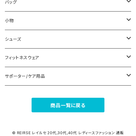
その他
その他
袖付き
その他
ブレスレット
ブラ/ブラトップ/ベアトップ
バッグ
ノースリーブ
ピアス
ショーツ
サブバッグ
小物
パンツドレス
コサージュ
タンクトップ/キャミソール
クラッチバッグ
マフラー/スカーフ/ストール
シューズ
ナイトドレス
リング
半袖/5分
トートバッグ
財布
スニーカー
フィットネスウェア
その他
その他
7分/長袖
ショルダーバッグ
アクセサリーケース
ブーツ
セット販売
サポーター/ケア用品
6点セット～
補正/補整
フォーマルバッグ
パンプス
トップス
サポーター
商品一覧に戻る
5点セット
足用サポーター
ペチコート/ペチパンツ
カジュアルバッグ
サンダル
ボトムス
4点セット
その他
バックパック
その他
タイツ
© REIRSE レイルセ 20代,30代,40代 レディースファッション 通販