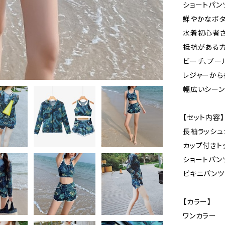
ショートパン
鮮やかなボタ
水着初心者
抵抗がある方
ビーチ、プー
レジャーから
幅広いシーン
【セット内容】
長袖ラッシュ
カップ付きト
ショートパン
ビキニパンツ
【カラー】
ワンカラー