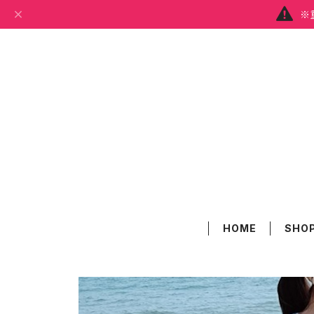
※
HOME
SHOP