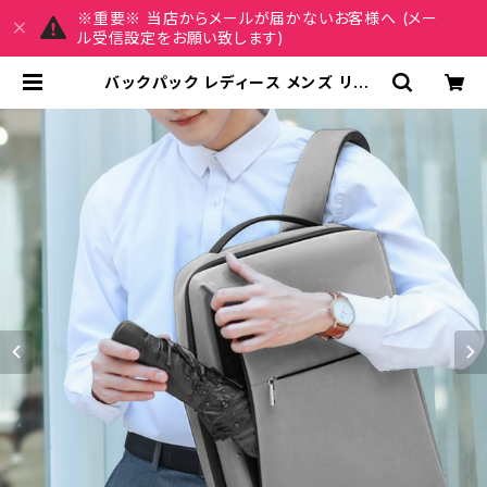
※重要※ 当店からメールが届かないお客様へ (メー
ル受信設定をお願い致します)
バックパック レディース メンズ リュッ
ク 春夏 秋冬 春 夏 秋 冬 黒 バッグ リ
ュックサック ロゴ 仕事リュック シン
プル 無地 ビジネスバッグ かばんビジ
ネスカバン 撥水 防水 部活 合宿 旅行
通学 大容量 バッグパック 学校バッグ
パソコンバッグ ミニパソコン収納 大
学生 高校生 中学生 ユニセックス 男
の子 女の子 A4 B4 ライトグレー ダ
ークグレー ブラック オフィス カレッ
ジコーデ カジュアル デイリー お出か
け K-B0107 | REIRSE レイルセ 2
0代,30代,40代 レディースファッシ
ョン 通販