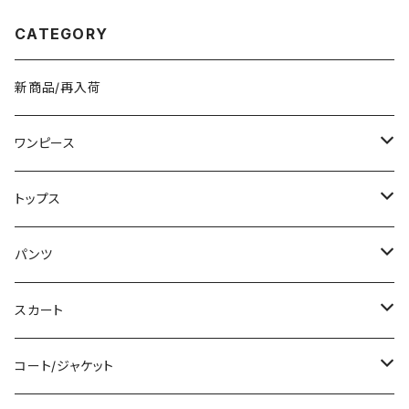
高校生 中学生 男の子 女の子 A
0218
4 B4 シンプル バッグパック バッ
CATEGORY
ク ロゴ ブラック ホワイト ブル
ー グレー フェイクレザー PU
撥水 防水 キャンプ リュック バッ
グパック 学校 カレッジコーデ カ
新商品/再入荷
ジュアル デイリー お出かけ K-
B0041
ワンピース
ミニ/ショート
トップス
ミディアム/ミモレ
Tシャツ/カットソー
パンツ
ロング/マキシ
タンクトップ/キャミソール
ショート丈
スカート
袖付き
シャツ/ブラウス
クロップド丈
ミニ/ショート
コート/ジャケット