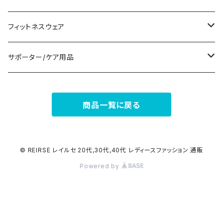
ナイトドレス
リング
半袖/5分
トートバッグ
財布
スニーカー
フィットネスウェア
その他
その他
7分/長袖
ショルダーバッグ
アクセサリーケース
ブーツ
セット販売
サポーター/ケア用品
6点セット～
補正/補整
フォーマルバッグ
パンプス
トップス
サポーター
商品一覧に戻る
5点セット
足用サポーター
ペチコート/ペチパンツ
カジュアルバッグ
サンダル
ボトムス
4点セット
その他
バックパック
その他
タイツ
© REIRSE レイルセ 20代,30代,40代 レディースファッション 通販
Powered by
3点セット
エコバッグ
ソックス
2点セット
その他
サポーター