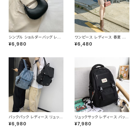
シンプル ショルダーバッグ レデ
ワンピース レディース 春夏 秋
ィースバッグ ワンショルダー 肩
冬 春 夏 秋 冬 黒 タイトワンピ
¥6,980
¥6,480
掛け カジュアル PUレザー 高見
ース ニットワンピース 長袖 カシ
え 韓国バッグ トレンド 春夏 秋
ュクール リブ ニットワンピ リブ
冬 きれいめ 4色展開 K-B0199
ニット 長袖ワンピース ミディア
ムワンピース きれいめ 韓国 タ
イトニットワンピース ミモレ ひ
ざ丈ワンピース ンプル 韓国ファ
ッション OL カジュアル Vネック
深Vネック ベージュ シンプル 1
0代 20代 30代 40代 C-OSS
0078
バックパック レディース リュック
リュックサック レディース バック
春夏 秋冬 春 夏 秋 冬 黒 白 バ
パック 通学バッグ カジュアルリ
¥6,980
¥7,980
ッグ 大容量 リュックサック かば
ュック 大容量 高校生 中学生 韓
ん ロゴ 大きめ 学校リュック 部
国風 おしゃれ 多収納 旅行 軽量
活 合宿 旅行 通学 学校バッグ
多機能 かわいい 6色展開 K-B