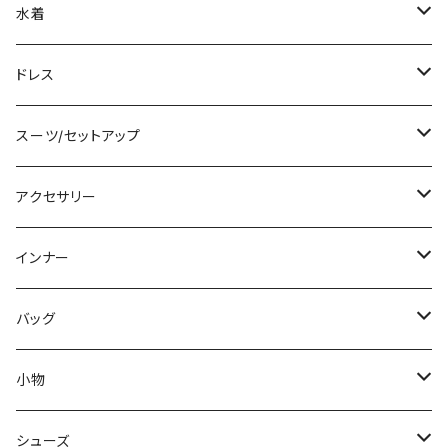
ノースリーブ
ベアトップ/チューブトップ
ロング丈
ミディアム/ミモレ
コート
水着
その他
カーディガン/ボレロ
デニム
ロング
ジャケット
タンキニ
ドレス
チュニック
ニット/セーター
レギンス
その他
その他
バンドゥビキニ
ミニ/ショート
スーツ/セットアップ
パーカー
その他
ワンピース
ミディアム/ミモレ
パンツスーツ
アクセサリー
スウェット/トレーナー
オールインワン
ラッシュガード
ロング/マキシ
スカートスーツ
ネックレス
インナー
その他
その他
袖付き
その他
ブレスレット
ブラ/ブラトップ/ベアトップ
バッグ
ノースリーブ
ピアス
ショーツ
サブバッグ
小物
パンツドレス
コサージュ
タンクトップ/キャミソール
クラッチバッグ
マフラー/スカーフ/ストール
シューズ