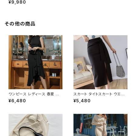
¥9,980
黒 バッグ リュックサック ロゴ 仕
事リュック シンプル 無地 ビジネ
スバッグ かばんビジネスカバン
撥水 防水 部活 合宿 旅行 通学
大容量 バッグパック 学校バッグ
その他の商品
パソコンバッグ ミニパソコン収納
大学生 高校生 中学生 ユニセッ
クス 男の子 女の子 A4 B4 ライ
トグレー ダークグレー ブラック
オフィス カレッジコーデ カジュ
アル デイリー お出かけ K-B01
07
ワンピース レディース 春夏 秋
スカート タイトスカート ウエス
冬 春 夏 秋 冬 黒 ドレス マーメ
トリボン スリット入り ミモレス
¥6,480
¥5,480
イドワンピース ドレスワンピー
カート ミディアム スリット ひざ
ス フリル アシンメトリー ノース
下 ひざ丈 ブラック アイボリー
リーブ ハイネック パーティード
黒 C-SAW0013
レス 結婚式 パーティー お呼ば
れ ブラック ワインレッド ボルド
ー 10代 20代 30代 40代 C-D
SS1014