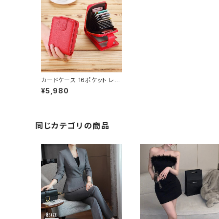
カードケース 16ポケット レデ
ィース 春夏 秋冬 春 夏 秋 冬
¥5,980
黒 メンズ カード収納 大容量
24枚収納カードケース ファス
ナー 定期入れ じゃばら 男 女
カード入れ かわいい おしゃれ
コンパクト クレジットカード
同じカテゴリの商品
ピンク オレンジ レッド ブラッ
ク 保険証 名刺 ポイントカー
ド カード入れ 札入れ カジュ
アル デイリー お出かけ K-B0
103