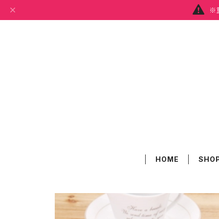
※
HOME
SHOP