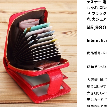
ァスナー 定
しゃれ コン
ド ブラック
れ カジュア
¥5,980
Internatio
商品番号：K-B
商品名：大容
大容量! 16
取り出しやす
大きく開くの
更にカードポ
紙幣を折り畳