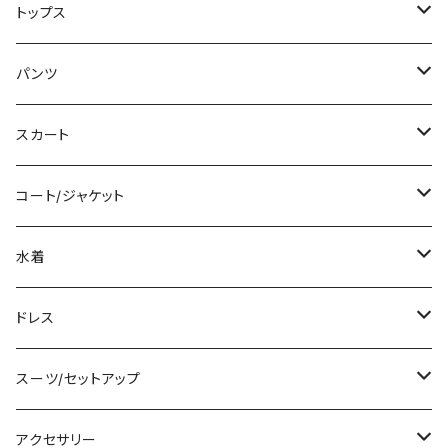
ミニ/ショート
トップス
ミディアム/ミモレ
Tシャツ/カットソー
パンツ
ロング/マキシ
タンクトップ/キャミソール
ショート丈
スカート
袖付き
シャツ/ブラウス
クロップド丈
ミニ/ショート
コート/ジャケット
ノースリーブ
ベアトップ/チューブトップ
ロング丈
ミディアム/ミモレ
コート
水着
その他
カーディガン/ボレロ
デニム
ロング
ジャケット
タンキニ
ドレス
チュニック
ニット/セーター
レギンス
その他
その他
バンドゥビキニ
ミニ/ショート
スーツ/セットアップ
パーカー
その他
ワンピース
ミディアム/ミモレ
パンツスーツ
アクセサリー