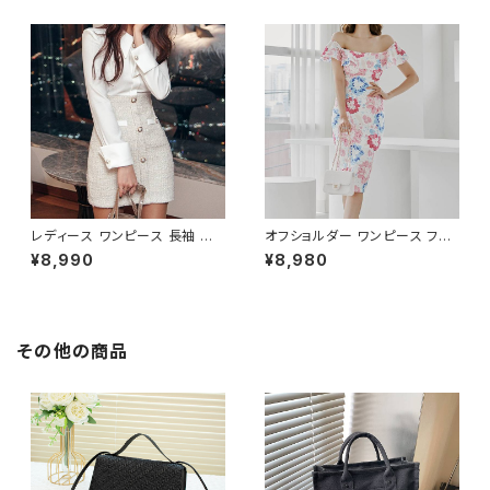
ツ風 上品 きれいめ 韓国風 大人
ト 清楚 上品 韓国風 きれいめ
エレガント 通勤 オフィス OL デ
美ライン ウエストマーク 春 夏
ート 二次会 結婚式 春 夏 秋 冬
秋 冬 お呼ばれ デート 食事会
お呼ばれ ブラック ベージュ お
フォーマル リゾート パーティー
しゃれ 高見え 20代 30代 40代
人気 大人可愛い ホワイト C-O
フォーマル 体型カバー 人気 トレ
SS0158
ンド C-OSS0136
レディース ワンピース 長袖 シャ
オフショルダー ワンピース フラ
ツワンピース ツイード切替 ミニ
ワー柄 タイトワンピース ドレス
¥8,990
¥8,980
ワンピース 上品 フォーマル ホ
花柄ワンピ 春夏 エレガント 大
ワイト 韓国ファッション きれい
人可愛い 韓国風ワンピース デ
め エレガント 通勤 オフィス 二
ート きれいめ 清楚 お呼ばれ 二
次会 パーティー デート 大人女
次会 パーティー 結婚式 披露宴
子 体型カバー 美ライン 春 秋
同窓会 上品 シルエット 美スタ
その他の商品
冬 着痩せ効果 きちんと見え カ
イル 体型カバー ピンク ワンタ
ジュアル エレガントスタイル S
イプ C-OSS0232
M L XL C-OSS0176