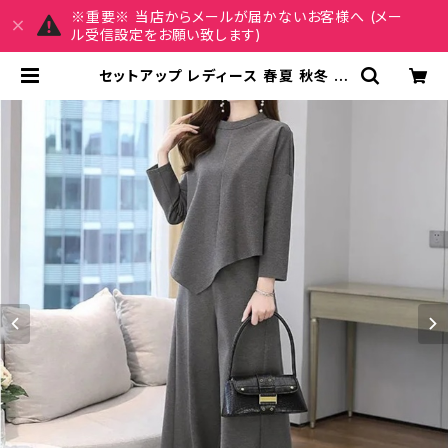
※重要※ 当店からメールが届かないお客様へ (メー
ル受信設定をお願い致します)
セットアップ レディース 春夏 秋冬 春
夏 秋 冬 黒 パンツスーツ パンツスタ
イル スーツ 無地 上下セット 2点セッ
ト きれいめ シンプル 上品 大人スタイ
ル パンツ アシンメトリー セットアッ
プ スカーチョ ワイドパンツ ロング パ
ンツスーツ オフィス ロングパンツ ト
ップス OL オフィスカジュアル 結婚式
パーティー お呼ばれ ブラック グレー
ブラウン 10代 20代 30代 40代 C-
WAW1067 | REIRSE レイルセ 20
代,30代,40代 レディースファッショ
ン 通販