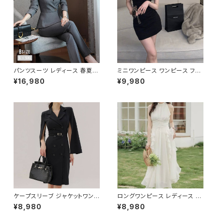
067
パンツスーツ レディース 春夏
ミニワンピース ワンピース フェ
秋冬 春 夏 秋 冬 黒 紺 スーツ
ザーデザイン タイトワンピース
¥16,980
¥9,980
上下セット 2点セット ジャケット
チューブトップ レディース 春夏
パンツ セットアップ セットアップ
秋冬 春 夏 秋 冬 黒 ミニ ノース
スーツ 長袖 ノーカラー タイト
リーブ タイトワンピ 態度ドレス
ビジネススーツ ロング パンツス
ワンピドレス OL エレガント フ
ーツ ロングパンツ ペプラム ノー
ォーマル ブラック ボルドー ホワ
カラースーツ ペプラムジャケット
イト 大きいサイズ きれいめ ドレ
レディーススーツ 大きいサイズ
スワンピース お呼ばれ 韓国 フ
オフィス OL オフィスカジュアル
ァッション オフィスカジュアル 韓
ビジネス 結婚式 パーティー お
国風 キャバドレス ナイトドレス
呼ばれ ブラック ネイビー グレ
ナイトワンピ カジュアル 10代 2
ー S M L XL 2XL 3XL 4XL 5
0代 30代 40代 C-OSS0127
XL 10代 20代 30代 40代 C-
WAW1079
ケープスリーブ ジャケットワンピ
ロングワンピース レディース シ
ース ベルト付き ワンピース レデ
フォン フリル ハイネック ノース
¥8,980
¥8,980
ィース 長袖 襟付き タイト スー
リーブ フレア Aライン エレガン