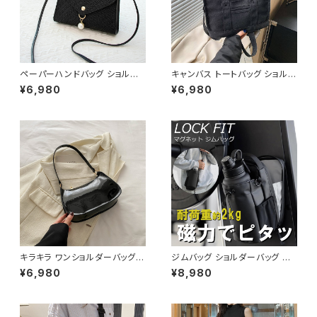
ペーパーハンドバッグ ショルダ
キャンバス トートバッグ ショルダ
ーバッグ パールチャームバッグ
ーバッグ ミニバッグ レディース
¥6,980
¥6,980
レディース バック 軽量 カジュア
ワンタイプ ブラック グレー ブラ
ル おしゃれ 斜めがけ 春夏 人気
ウン オレンジ ホワイト シンプル
5色展開 K-B0202
デザイン 大人カジュアル 韓国
風バッグ 斜めがけ対応 通勤通
学 お出かけバッグ 秋冬 春夏 コ
ーデ おしゃれ 人気 5色展開 K-
B0198
キラキラ ワンショルダーバッグ
ジムバッグ ショルダーバッグ ボ
パテントバッグ レディース バッグ
ディバッグ マグネット メンズ レ
¥6,980
¥8,980
光沢感 コンパクト エレガント カ
ディース バッグ ボトルホルダー
ジュアル 韓国風 お出かけ 通勤
水筒 水筒ホルダー ボトルバッグ
春夏 秋冬 5色展開 K-B0221
水筒バッグ スポーツ ジム フィッ
トネス 韓国 ファッション オフィ