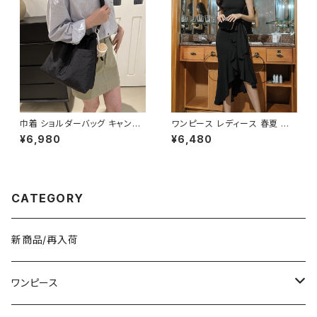
スカジュアル サッカー バスケ 野
球 運動 散歩 学生 部活 お洒落
磁気 撥水 防水 通勤 通学 男女
兼用 春 夏 秋 冬 春夏 秋冬 大
人 子供 K-B0179
巾着 ショルダーバッグ キャンバ
ワンピース レディース 春夏 秋
ス 肩掛けバッグ レディース バッ
冬 春 夏 秋 冬 黒 ドレス マーメ
¥6,980
¥6,480
グ 大容量 軽量 ナチュラル カジ
イドワンピース ドレスワンピー
ュアル 韓国風バッグ 春夏 秋冬
ス フリル アシンメトリー ノース
コーデ おしゃれ 人気 4色展開
リーブ ハイネック パーティード
K-B0227
レス 結婚式 パーティー お呼ば
れ ブラック ワインレッド ボルド
CATEGORY
ー 10代 20代 30代 40代 C-D
SS1014
新商品/再入荷
ワンピース