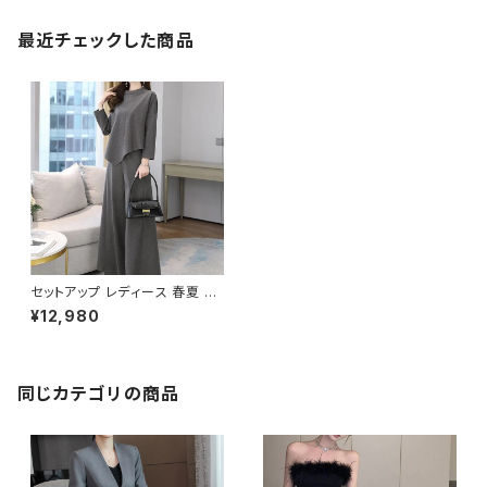
最近チェックした商品
セットアップ レディース 春夏 秋
冬 春 夏 秋 冬 黒 パンツスーツ
¥12,980
パンツスタイル スーツ 無地 上
下セット 2点セット きれいめ シ
ンプル 上品 大人スタイル パン
ツ アシンメトリー セットアップ
スカーチョ ワイドパンツ ロング
同じカテゴリの商品
パンツスーツ オフィス ロングパ
ンツ トップス OL オフィスカジュ
アル 結婚式 パーティー お呼ば
れ ブラック グレー ブラウン 10
代 20代 30代 40代 C-WAW1