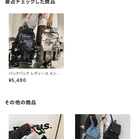
最近チェックした商品
バックパック レディース メンズ
リュック 春夏 秋冬 春 夏 秋 冬
¥5,480
黒 バッグ リュックサック 迷彩柄
カモフラージュ かばん タイダイ
柄 アーミー 迷彩柄リュック 部
活 合宿 旅行 通学 大容量 学校
バッグ 高校生 中学生 ユニセッ
その他の商品
クス 男の子 女の子 A4 B4 グ
レー ネイビー ブラック ベージ
ュ カレッジコーデ カジュアル デ
イリー お出かけ K-B0006