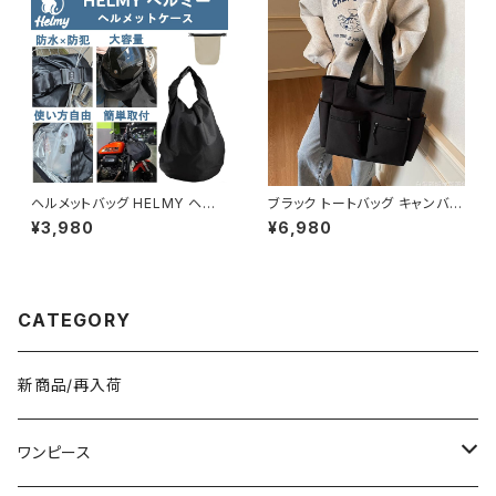
ワイト ベージュ コーヒー ブラッ
袖 ロングワンピース カジュアル
ク デート 通勤バッグ オフィスカ
ワンピ ブラック 体型カバー 大
ジュアル デイリー お出かけ オ
人 カジュアル 10代 20代 30代
フィス カジュアル OL 上品 大人
40代 K-O0010
10代 20代 30代 40代 K-B00
53
ヘルメットバッグ HELMY ヘルミ
ブラック トートバッグ キャンバス
ー ヘルメット 収納 バッグ ケー
大容量 ポケット付き カジュアル
¥3,980
¥6,980
ス 入れ 自転車 バイク フルフェ
バッグ 韓国風バッグ マザーズバ
イス ヘルメット入れ 撥水 防水
ッグ 学生バッグ 通学 通勤 人気
通勤 通学 盗難防止 男女兼用
3色展開 K-B0222
春 夏 秋 冬 春夏 秋冬 大人 子
供 ヘルメット 雨 部活 運動 メン
CATEGORY
ズ レディース キッズ C-ASS00
01
新商品/再入荷
ワンピース