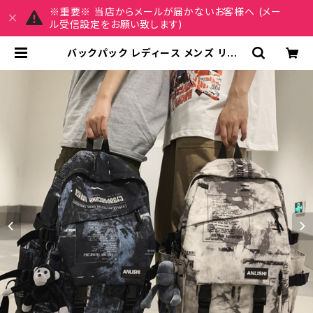
※重要※ 当店からメールが届かないお客様へ (メー
ル受信設定をお願い致します)
バックパック レディース メンズ リュッ
ク 春夏 秋冬 春 夏 秋 冬 黒 バッグ リ
ュックサック 迷彩柄 カモフラージュ
かばん タイダイ柄 アーミー 迷彩柄リ
ュック 部活 合宿 旅行 通学 大容量 学
校バッグ 高校生 中学生 ユニセックス
男の子 女の子 A4 B4 グレー ネイビ
ー ブラック ベージュ カレッジコーデ
カジュアル デイリー お出かけ K-B0
006 | REIRSE レイルセ 20代,30
代,40代 レディースファッション 通販