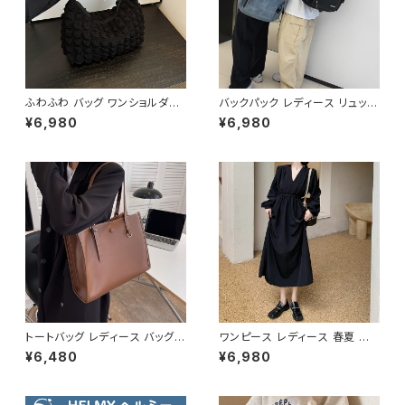
ふわふわ バッグ ワンショルダー
バックパック レディース リュック
バッグ ハンドバッグ 韓国風 レデ
春夏 秋冬 春 夏 秋 冬 黒 白 バ
¥6,980
¥6,980
ィース かわいい 小さめ 軽量 お
ッグ 大容量 リュックサック かば
しゃれ 秋冬 春夏 K-B0207
ん ロゴ 大きめ 学校リュック 部
活 合宿 旅行 通学 学校バッグ
高校生 中学生 男の子 女の子 A
4 B4 シンプル バッグパック バッ
ク ロゴ ブラック ホワイト ブル
ー グレー フェイクレザー PU
撥水 防水 キャンプ リュック バッ
グパック 学校 カレッジコーデ カ
ジュアル デイリー お出かけ K-
B0041
トートバッグ レディース バッグ
ワンピース レディース 春夏 秋
春夏 秋冬 春 夏 秋 冬 黒 白 バ
冬 春 夏 秋 冬 長袖 黒ワンピー
¥6,480
¥6,980
ッグ ハンドバッグ 肩掛け かばん
ス カシュクールワンピース ミデ
マザーズバッグ 大容量 ママバッ
ィアムワンピース ロング ミモレ
グ バック シンプルバッグ 肩掛け
丈 ワンピース Vネック シンプル
バッグ シンプル トートバック ホ
ひざ丈ワンピ Aライン バルーン