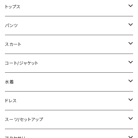
ミニ/ショート
トップス
ミディアム/ミモレ
Tシャツ/カットソー
パンツ
ロング/マキシ
タンクトップ/キャミソール
ショート丈
スカート
袖付き
シャツ/ブラウス
クロップド丈
ミニ/ショート
コート/ジャケット
ノースリーブ
ベアトップ/チューブトップ
ロング丈
ミディアム/ミモレ
コート
水着
その他
カーディガン/ボレロ
デニム
ロング
ジャケット
タンキニ
ドレス
チュニック
ニット/セーター
レギンス
その他
その他
バンドゥビキニ
ミニ/ショート
スーツ/セットアップ
パーカー
その他
ワンピース
ミディアム/ミモレ
パンツスーツ