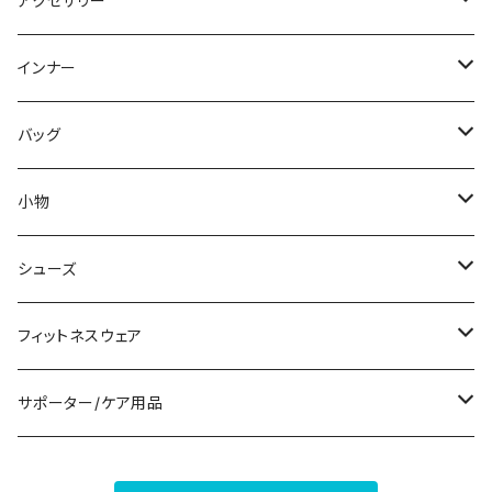
アクセサリー
スウェット/トレーナー
オールインワン
ラッシュガード
ロング/マキシ
スカートスーツ
ネックレス
インナー
その他
その他
袖付き
その他
ブレスレット
ブラ/ブラトップ/ベアトップ
バッグ
ノースリーブ
ピアス
ショーツ
サブバッグ
小物
パンツドレス
コサージュ
タンクトップ/キャミソール
クラッチバッグ
マフラー/スカーフ/ストール
シューズ
ナイトドレス
リング
半袖/5分
トートバッグ
財布
スニーカー
フィットネスウェア
その他
その他
7分/長袖
ショルダーバッグ
アクセサリーケース
ブーツ
セット販売
サポーター/ケア用品
6点セット～
補正/補整
フォーマルバッグ
パンプス
トップス
サポーター