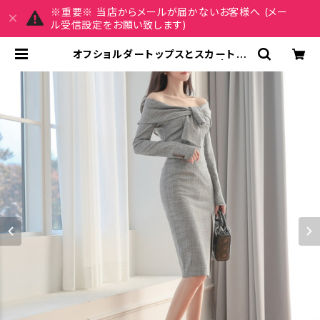
※重要※ 当店からメールが届かないお客様へ (メー
ル受信設定をお願い致します)
オフショルダートップスとスカートの
セットアップ C-WSS1001 | REI
RSE レイルセ 20代,30代,40代 レ
ディースファッション 通販