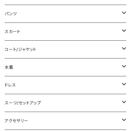
ミディアム/ミモレ
Tシャツ/カットソー
パンツ
ロング/マキシ
タンクトップ/キャミソール
ショート丈
スカート
袖付き
シャツ/ブラウス
クロップド丈
ミニ/ショート
コート/ジャケット
ノースリーブ
ベアトップ/チューブトップ
ロング丈
ミディアム/ミモレ
コート
水着
その他
カーディガン/ボレロ
デニム
ロング
ジャケット
タンキニ
ドレス
チュニック
ニット/セーター
レギンス
その他
その他
バンドゥビキニ
ミニ/ショート
スーツ/セットアップ
パーカー
その他
ワンピース
ミディアム/ミモレ
パンツスーツ
アクセサリー