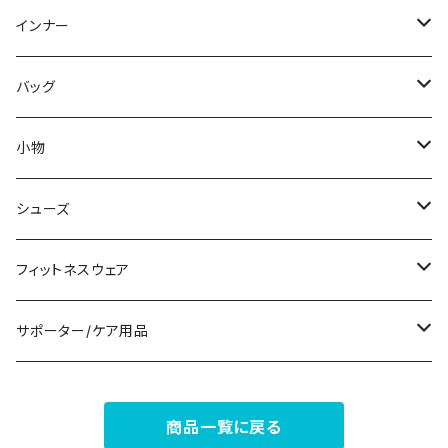
スウェット/トレーナー
オールインワン
ラッシュガード
ロング/マキシ
スカートスーツ
ネックレス
インナー
その他
その他
袖付き
その他
ブレスレット
ブラ/ブラトップ/ベアトップ
バッグ
ノースリーブ
ピアス
ショーツ
サブバッグ
小物
パンツドレス
コサージュ
タンクトップ/キャミソール
クラッチバッグ
マフラー/スカーフ/ストール
シューズ
ナイトドレス
リング
半袖/5分
トートバッグ
財布
スニーカー
フィットネスウェア
その他
その他
7分/長袖
ショルダーバッグ
アクセサリーケース
ブーツ
セット販売
サポーター/ケア用品
6点セット～
補正/補整
フォーマルバッグ
パンプス
トップス
サポーター
商品一覧に戻る
5点セット