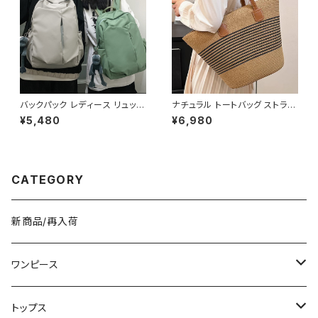
バックパック レディース リュック
ナチュラル トートバッグ ストライ
春夏 秋冬 春 夏 秋 冬 黒 バッグ
プデザイン かごバッグ レディー
¥5,480
¥6,980
大容量 リュックサック かばん ロ
ス バック 肩掛け 大容量 軽量
ゴ 大きめ 学校リュック 部活 合
夏 春 カジュアル 韓国風 大人可
宿 旅行 通学 学校バッグ 高校生
愛い おしゃれ 人気 ブラウン K-
中学生 男の子 女の子 A4 B4
B0206
シンプル バッグパック バック ロ
CATEGORY
ゴ ブラック アイボリー ピンク ラ
イトグリーン グレー バッグパッ
ク 学校 カレッジコーデ カジュ
アル デイリー お出かけ K-B00
新商品/再入荷
43
ワンピース
ミニ/ショート
トップス