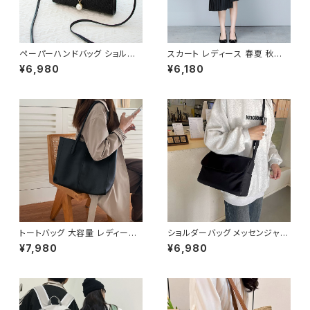
ペーパーハンドバッグ ショルダ
スカート レディース 春夏 秋冬
ーバッグ パールチャームバッグ
春 夏 秋 冬 黒 プリーツスカート
¥6,980
¥6,180
レディース バック 軽量 カジュア
ミディアム丈 プリーツ アシンメ
ル おしゃれ 斜めがけ 春夏 人気
トリー ミモレスカート ひざ丈ス
5色展開 K-B0202
カート モード 韓国 ファッション
きれいめ オフィスカジュアル 上
品 切り替え ミディアム ひざ下
ひざ丈 ブラック オフィス カジュ
アル OL 上品 大人 10代 20代
30代 40代 C-SAW0020
トートバッグ 大容量 レディース
ショルダーバッグ メッセンジャー
フェイクレザー 無地 シンプル
バッグ 韓国バッグ レディース 斜
¥7,980
¥6,980
バッグ A4対応 ママバッグ 通勤
めがけ 軽量 シンプル 大容量 可
通学 おしゃれ 2色展開 K-B021
愛い ブラック ライトブルー ライ
0
トイエロー ベージュ オレンジ
レッド ピンク K-B0208