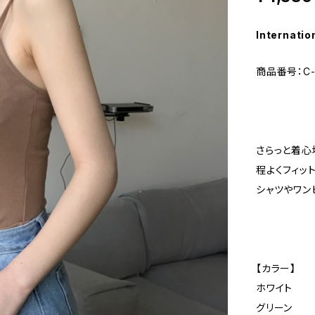
Internatio
商品番号：C-
さらっと着心
程よくフィット
シャツやワン
【カラー】
ホワイト
グリーン