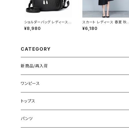
ショルダーバッグ レディース
スカート レディース 春夏 秋
斜めがけ 小さめ 2way バッ
冬 春 夏 秋 冬 黒 プリーツス
¥8,980
¥6,180
グ 合皮 軽量 ミニバッグ おし
カート ミディアム丈 プリーツ
ゃれ 可愛い カジュアル K-B0
アシンメトリー ミモレスカー
203
ひざ丈スカート モード 韓国 
ァッション きれいめ オフィス
ジュアル 上品 切り替え ミデ
CATEGORY
アム ひざ下 ひざ丈 ブラック
オフィス カジュアル OL 上品
大人 10代 20代 30代 40代
C-SAW0020
新商品/再入荷
ワンピース
ミニ/ショート
トップス
ミディアム/ミモレ
Tシャツ/カットソー
パンツ