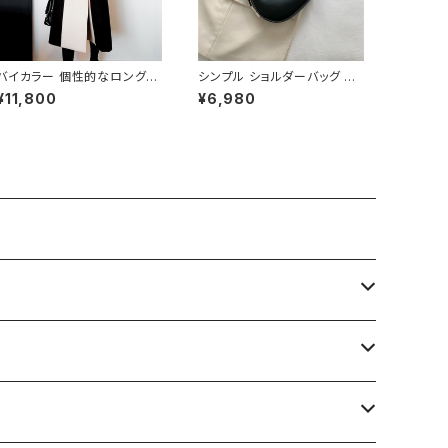
バイカラー 個性的なロングコ
シンプル ショルダーバッグ レ
ート C-JAW1002
ディースバッグ ワンショルダー
¥11,800
¥6,980
肩掛け カジュアル PUレザー
高見え 韓国バッグ トレンド 春
夏 秋冬 きれいめ 4色展開 K-
B0199