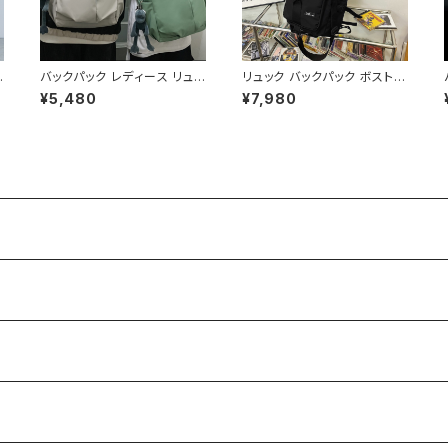
バックパック レディース リュッ
リュック バックパック ボストン
ク 春夏 秋冬 春 夏 秋 冬 黒
バッグ メンズ レディース 大容
¥5,480
¥7,980
バッグ 大容量 リュックサック
量 軽量 旅行バッグ 多機能 2
ト
かばん ロゴ 大きめ 学校リュ
WAY 通勤 通学 スポーツ ブ
フ
ック 部活 合宿 旅行 通学 学
ラック ブルー ホワイト 男女兼
カ
校バッグ 高校生 中学生 男の
用 カジュアル 韓国風バッグ K
ィ
子 女の子 A4 B4 シンプル バ
-B0234
ッグパック バック ロゴ ブラッ
ク アイボリー ピンク ライトグ
リーン グレー バッグパック 学
校 カレッジコーデ カジュアル
デイリー お出かけ K-B0043