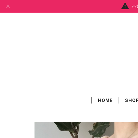
※
HOME
SHOP