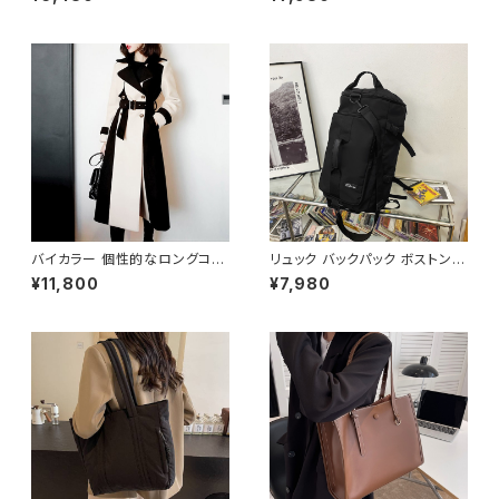
黒 バッグ 大容量 キャンバス ト
ュック 大容量 高校生 中学生 韓
ート かばん 斜めがけバッグ ロ
国風 おしゃれ 多収納 旅行 軽量
ゴ 大きめ マザーズバッグ 斜め
多機能 かわいい 6色展開 K-B
がけ 学校 部活 合宿 旅行 通学
0218
学校バッグ 高校生 中学生 男の
子 女の子 A4 B4 シンプル キャ
ンバストート バック ロゴ ブラッ
ク アイボリー 学校 カレッジコ
ーデ カジュアル デイリー お出
かけ K-B0044
バイカラー 個性的なロングコー
リュック バックパック ボストンバ
ト C-JAW1002
ッグ メンズ レディース 大容量
¥11,800
¥7,980
軽量 旅行バッグ 多機能 2WAY
通勤 通学 スポーツ ブラック ブ
ルー ホワイト 男女兼用 カジュ
アル 韓国風バッグ K-B0234