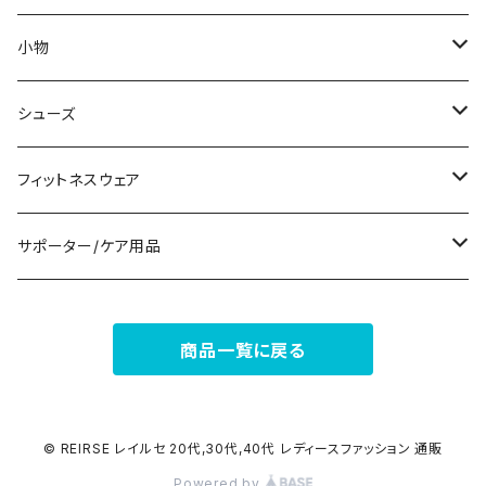
ノースリーブ
ピアス
ショーツ
サブバッグ
小物
パンツドレス
コサージュ
タンクトップ/キャミソール
クラッチバッグ
マフラー/スカーフ/ストール
シューズ
ナイトドレス
リング
半袖/5分
トートバッグ
財布
スニーカー
フィットネスウェア
その他
その他
7分/長袖
ショルダーバッグ
アクセサリーケース
ブーツ
セット販売
サポーター/ケア用品
6点セット～
補正/補整
フォーマルバッグ
パンプス
トップス
サポーター
商品一覧に戻る
5点セット
足用サポーター
ペチコート/ペチパンツ
カジュアルバッグ
サンダル
ボトムス
4点セット
その他
バックパック
その他
タイツ
© REIRSE レイルセ 20代,30代,40代 レディースファッション 通販
Powered by