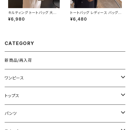
キルティング トートバッグ 大容
トートバッグ レディース バッグ
量 肩掛けバッグ レディース バッ
春夏 秋冬 春 夏 秋 冬 黒 白 バ
¥6,980
¥6,480
グ シンプル 無地 カジュアル 韓
ッグ ハンドバッグ 肩掛け かばん
国ファッション 秋冬 春夏 人気
マザーズバッグ 大容量 ママバッ
4色展開 K-B0226
グ バック シンプルバッグ 肩掛け
バッグ シンプル トートバック ホ
ワイト ベージュ コーヒー ブラッ
CATEGORY
ク デート 通勤バッグ オフィスカ
ジュアル デイリー お出かけ オ
フィス カジュアル OL 上品 大人
10代 20代 30代 40代 K-B00
新商品/再入荷
53
ワンピース
ミニ/ショート
トップス
ミディアム/ミモレ
Tシャツ/カットソー
パンツ