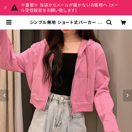
※重要※ 当店からメールが届かないお客様へ (メー
ル受信設定をお願い致します)
シンプル無地 ショート丈パーカー
C-TAW1056 | REIRSE レイルセ
20代,30代,40代 レディースファッ
ション 通販