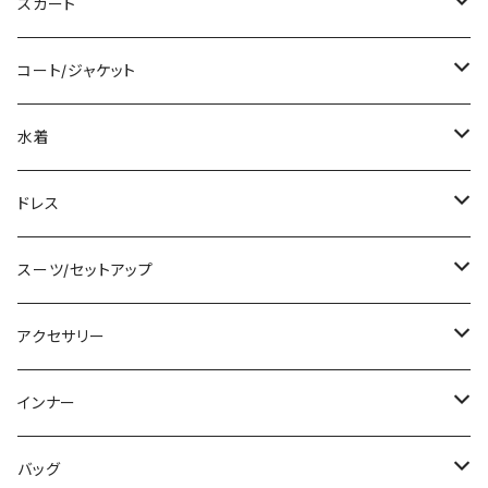
ロング/マキシ
タンクトップ/キャミソール
ショート丈
スカート
袖付き
シャツ/ブラウス
クロップド丈
ミニ/ショート
コート/ジャケット
ノースリーブ
ベアトップ/チューブトップ
ロング丈
ミディアム/ミモレ
コート
水着
その他
カーディガン/ボレロ
デニム
ロング
ジャケット
タンキニ
ドレス
チュニック
ニット/セーター
レギンス
その他
その他
バンドゥビキニ
ミニ/ショート
スーツ/セットアップ
パーカー
その他
ワンピース
ミディアム/ミモレ
パンツスーツ
アクセサリー
スウェット/トレーナー
オールインワン
ラッシュガード
ロング/マキシ
スカートスーツ
ネックレス
インナー
その他
その他
袖付き
その他
ブレスレット
ブラ/ブラトップ/ベアトップ
バッグ