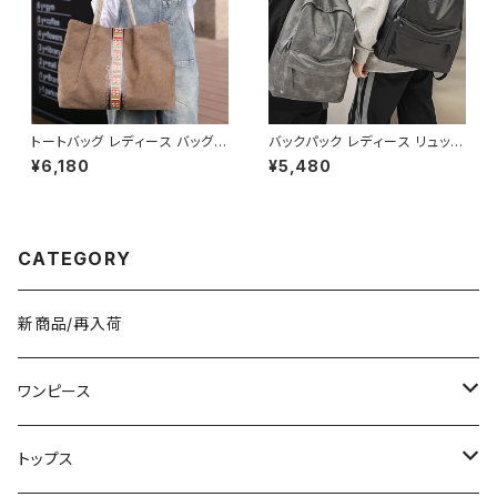
30代 40代 C-SAW0020
トートバッグ レディース バッグ
バックパック レディース リュック
春夏 秋冬 春 夏 秋 冬 シンプル
春夏 秋冬 春 夏 秋 冬 黒 バッグ
¥6,180
¥5,480
トートバッグ バッグ かばん キャ
リュックサック かばん 合成皮革
ンバストート キャンバス地 お出
ビジネスリュック カジュアルリュ
かけ バック シンプル コーヒー
ック カジュアルバッグ ロゴバッ
グレー アイボリー ネイビー デ
グ ビジネス 男女兼用 撥水 防
ート 帆布 通勤 通学 通勤バッグ
水 縦長 通勤通学 部活 合宿 旅
CATEGORY
オフィスカジュアル デイリー お
行 通学 学校バッグ 高校生 中学
出かけ オフィス カジュアル OL
生 男の子 女の子 A4 B4 シン
上品 大人 10代 20代 30代 40
プル バッグパック バック ロゴ ア
代 K-B0047
イボリー グレー ブラック カレッ
新商品/再入荷
ジコーデ カジュアル デイリー
お出かけ 10代 20代 30代 40
代 K-B0042
ワンピース
ミニ/ショート
トップス