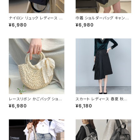
ナイロン リュック レディース ミ
巾着 ショルダーバッグ キャンバ
ニバックパック 2WAY ショルダ
ス 肩掛けバッグ レディース バッ
¥6,980
¥6,980
ー 肩掛け ハンドバッグ 軽量 カ
グ 大容量 軽量 ナチュラル カジ
ジュアル 旅行 通勤 通学 ブラッ
ュアル 韓国風バッグ 春夏 秋冬
ク アイボリー K-B0219
コーデ おしゃれ 人気 4色展開
K-B0227
レースリボン かごバッグ ショル
スカート レディース 春夏 秋冬
ダーバッグ レディース 韓国風
春 夏 秋 冬 黒 プリーツスカート
¥6,980
¥6,180
春夏 ナチュラルスタイル リゾー
ミディアム丈 プリーツ アシンメ
トコーデ 人気 軽量 おしゃれ 2
トリー ミモレスカート ひざ丈ス
色展開 K-B0231
カート モード 韓国 ファッション
きれいめ オフィスカジュアル 上
品 切り替え ミディアム ひざ下
ひざ丈 ブラック オフィス カジュ
アル OL 上品 大人 10代 20代