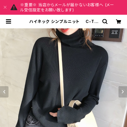
※重要※ 当店からメールが届かないお客様へ (メー
ル受信設定をお願い致します)
ハイネック シンプルニット C-TA
W1024 | REIRSE レイルセ 20代,
30代,40代 レディースファッション
通販