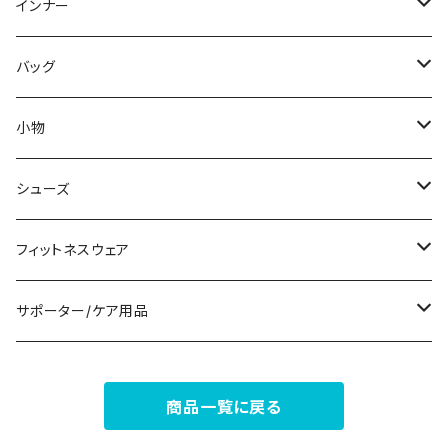
スウェット/トレーナー
オールインワン
ラッシュガード
ロング/マキシ
スカートスーツ
ネックレス
インナー
その他
その他
袖付き
その他
ブレスレット
ブラ/ブラトップ/ベアトップ
バッグ
ノースリーブ
ピアス
ショーツ
サブバッグ
小物
パンツドレス
コサージュ
タンクトップ/キャミソール
クラッチバッグ
マフラー/スカーフ/ストール
シューズ
ナイトドレス
リング
半袖/5分
トートバッグ
財布
スニーカー
フィットネスウェア
その他
その他
7分/長袖
ショルダーバッグ
アクセサリーケース
ブーツ
セット販売
サポーター/ケア用品
6点セット～
補正/補整
フォーマルバッグ
パンプス
トップス
サポーター
商品一覧に戻る
5点セット
足用サポーター
ペチコート/ペチパンツ
カジュアルバッグ
サンダル
ボトムス