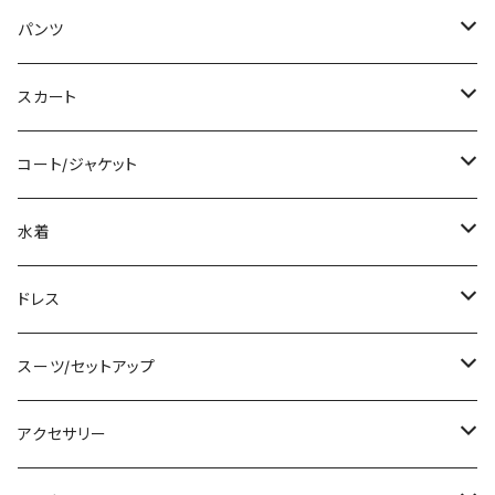
ミディアム/ミモレ
Tシャツ/カットソー
パンツ
ロング/マキシ
タンクトップ/キャミソール
ショート丈
スカート
袖付き
シャツ/ブラウス
クロップド丈
ミニ/ショート
コート/ジャケット
ノースリーブ
ベアトップ/チューブトップ
ロング丈
ミディアム/ミモレ
コート
水着
その他
カーディガン/ボレロ
デニム
ロング
ジャケット
タンキニ
ドレス
チュニック
ニット/セーター
レギンス
その他
その他
バンドゥビキニ
ミニ/ショート
スーツ/セットアップ
パーカー
その他
ワンピース
ミディアム/ミモレ
パンツスーツ
アクセサリー