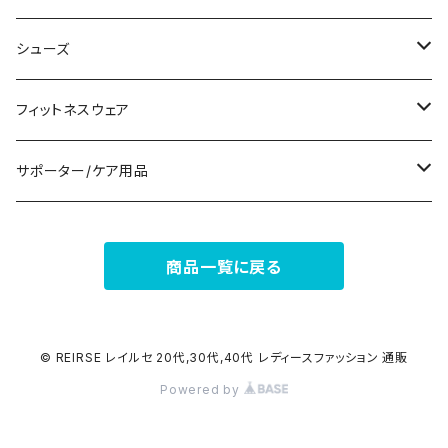
パンツドレス
コサージュ
タンクトップ/キャミソール
クラッチバッグ
マフラー/スカーフ/ストール
シューズ
ナイトドレス
リング
半袖/5分
トートバッグ
財布
スニーカー
フィットネスウェア
その他
その他
7分/長袖
ショルダーバッグ
アクセサリーケース
ブーツ
セット販売
サポーター/ケア用品
6点セット～
補正/補整
フォーマルバッグ
パンプス
トップス
サポーター
商品一覧に戻る
5点セット
足用サポーター
ペチコート/ペチパンツ
カジュアルバッグ
サンダル
ボトムス
4点セット
その他
バックパック
その他
タイツ
© REIRSE レイルセ 20代,30代,40代 レディースファッション 通販
Powered by
3点セット
エコバッグ
ソックス