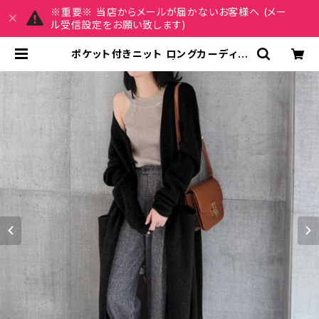
※重要※ 当店からメールが届かないお客様へ (メー
ル受信設定をお願い致します)
ポケット付きニット ロングカーディガ
ン C-TAW1020 | REIRSE レイ
ルセ 20代,30代,40代 レディースフ
ァッション 通販