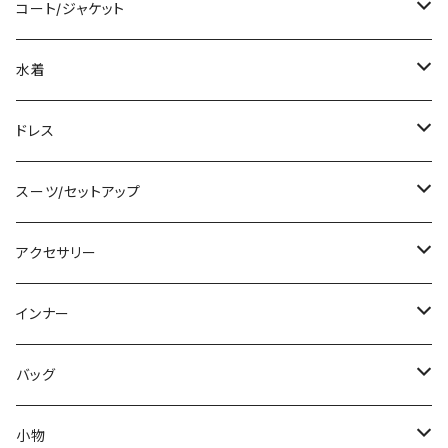
袖付き
シャツ/ブラウス
クロップド丈
ミニ/ショート
コート/ジャケット
ノースリーブ
ベアトップ/チューブトップ
ロング丈
ミディアム/ミモレ
コート
水着
その他
カーディガン/ボレロ
デニム
ロング
ジャケット
タンキニ
ドレス
チュニック
ニット/セーター
レギンス
その他
その他
バンドゥビキニ
ミニ/ショート
スーツ/セットアップ
パーカー
その他
ワンピース
ミディアム/ミモレ
パンツスーツ
アクセサリー
スウェット/トレーナー
オールインワン
ラッシュガード
ロング/マキシ
スカートスーツ
ネックレス
インナー
その他
その他
袖付き
その他
ブレスレット
ブラ/ブラトップ/ベアトップ
バッグ
ノースリーブ
ピアス
ショーツ
サブバッグ
小物