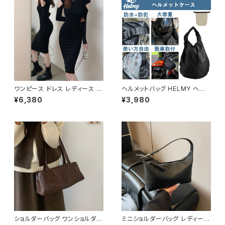
ッグ バックパック バッグパック
シンプル サッチェルバッグ ショル
ダー ハンドバッグ ブラウン ブラ
ック デート 通勤バッグ 学生 学
校 通学 オフィスカジュアル デイ
リー お出かけ オフィス カジュア
ル 上品 大人 10代 20代 30代
40代 K-B0046
ワンピース ドレス レディース 春
ヘルメットバッグ HELMY ヘルミ
夏 秋冬 春 夏 秋 冬 黒 タイトワ
ー ヘルメット 収納 バッグ ケー
¥6,380
¥3,980
ンピース タイトドレス 長袖 ワン
ス 入れ 自転車 バイク フルフェ
ピース ドレスワンピース ミディ
イス ヘルメット入れ 撥水 防水
アムドレス ワンピース きれいめ
通勤 通学 盗難防止 男女兼用
韓国 タイトワンピース ミモレド
春 夏 秋 冬 春夏 秋冬 大人 子
レス ひざ丈ワンピース ラメ シン
供 ヘルメット 雨 部活 運動 メン
プル オープンショルダー カット
ズ レディース キッズ C-ASS00
ショルダー ワンピースドレス 韓
01
国ファッション OL カジュアル
オフィスカジュアル 結婚式 パー
ティー ブラック お呼ばれ シンプ
ル 10代 20代 30代 40代 C-O
SS0076
ショルダーバッグ ワンショルダー
ミニショルダーバッグ レディース