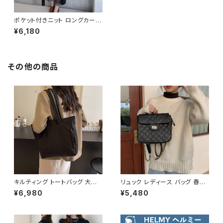
ポケット付きニット ロングカーデ
ィガン C-TAW1020
¥6,180
その他の商品
キルティング トートバッグ 大容
リュック レディース バッグ 春夏
量 肩掛けバッグ レディース バッ
秋冬 春 夏 秋 冬 黒 ショルダー
¥6,980
¥5,480
グ シンプル 無地 カジュアル 韓
バッグ リュックサックバッグ 斜め
国ファッション 秋冬 春夏 人気
掛け 肩掛け かばん ショルダー
4色展開 K-B0226
バック フェイクレザー お出かけ
バック 斜め掛けバッグ 肩掛けバ