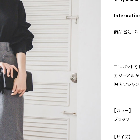
Internatio
商品番号：C-
エレガントな
カジュアルか
幅広いジャ
【カラー】
ブラック
【サイズ】