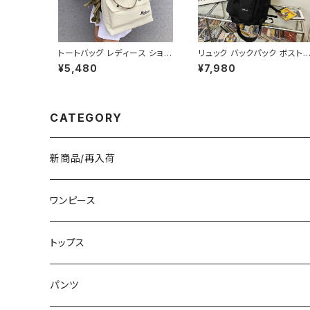
トートバッグ レディース ショル
リュック バックパック ボスト
ダーバッグ 春夏 秋冬 春 夏
バッグ メンズ レディース 大
¥5,480
¥7,980
秋 冬 黒 バッグ 大容量 キャン
量 軽量 旅行バッグ 多機能 2
バス トート かばん 斜めがけ
WAY 通勤 通学 スポーツ ブ
バッグ ロゴ 大きめ マザーズ
ラック ブルー ホワイト 男女
バッグ 斜めがけ 学校 部活 合
用 カジュアル 韓国風バッグ 
宿 旅行 通学 学校バッグ 高校
-B0234
CATEGORY
生 中学生 男の子 女の子 A4
B4 シンプル キャンバストート
バック ロゴ ブラック アイボリ
ー 学校 カレッジコーデ カジ
新商品/再入荷
ュアル デイリー お出かけ K-
B0044
ワンピース
ミニ/ショート
トップス
ミディアム/ミモレ
Tシャツ/カットソー
パンツ