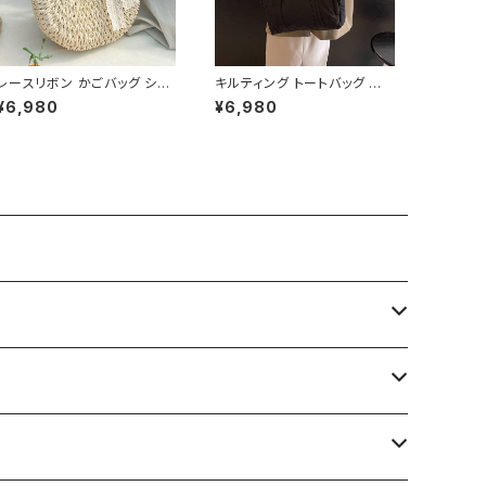
レースリボン かごバッグ ショ
キルティング トートバッグ 大
ルダーバッグ レディース 韓国
容量 肩掛けバッグ レディース
¥6,980
¥6,980
風 春夏 ナチュラルスタイル リ
バッグ シンプル 無地 カジュア
ゾートコーデ 人気 軽量 おし
ル 韓国ファッション 秋冬 春夏
ゃれ 2色展開 K-B0231
人気 4色展開 K-B0226