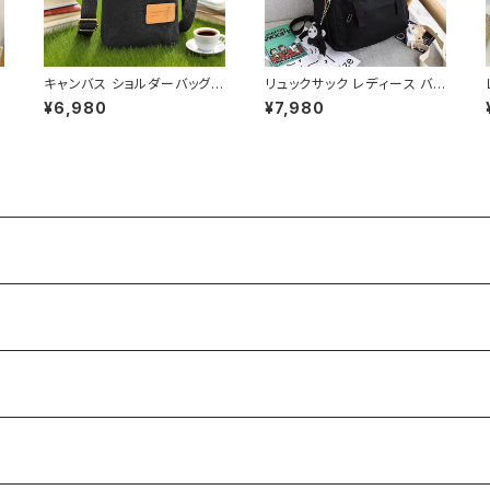
ン
キャンバス ショルダーバッグ
リュックサック レディース バッ
容
スマホポーチ ミニバッグ レデ
クパック 通学バッグ カジュア
¥6,980
¥7,980
ィース メンズ 斜めがけ カジ
ルリュック 大容量 高校生 中
ュアル ナチュラル 韓国ファッ
学生 韓国風 おしゃれ 多収納
兼
ション 春夏 秋冬 ユニセックス
旅行 軽量 多機能 かわいい 6
K
軽量 小さめ バッグ おしゃれ
色展開 K-B0218
K-B0232