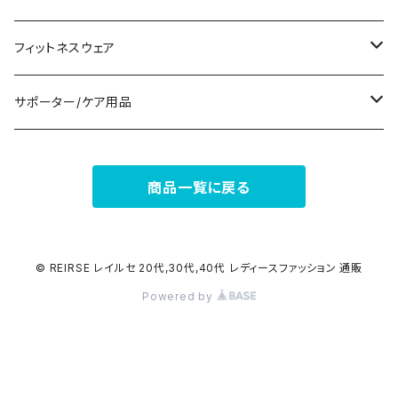
ナイトドレス
リング
半袖/5分
トートバッグ
財布
スニーカー
フィットネスウェア
その他
その他
7分/長袖
ショルダーバッグ
アクセサリーケース
ブーツ
セット販売
サポーター/ケア用品
6点セット～
補正/補整
フォーマルバッグ
パンプス
トップス
サポーター
商品一覧に戻る
5点セット
足用サポーター
ペチコート/ペチパンツ
カジュアルバッグ
サンダル
ボトムス
4点セット
その他
バックパック
その他
タイツ
© REIRSE レイルセ 20代,30代,40代 レディースファッション 通販
Powered by
3点セット
エコバッグ
ソックス
2点セット
その他
サポーター