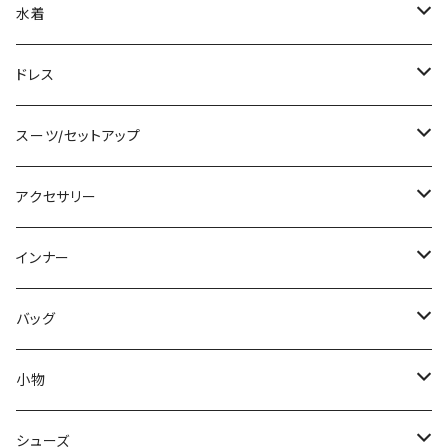
ノースリーブ
ベアトップ/チューブトップ
ロング丈
ミディアム/ミモレ
コート
水着
その他
カーディガン/ボレロ
デニム
ロング
ジャケット
タンキニ
ドレス
チュニック
ニット/セーター
レギンス
その他
その他
バンドゥビキニ
ミニ/ショート
スーツ/セットアップ
パーカー
その他
ワンピース
ミディアム/ミモレ
パンツスーツ
アクセサリー
スウェット/トレーナー
オールインワン
ラッシュガード
ロング/マキシ
スカートスーツ
ネックレス
インナー
その他
その他
袖付き
その他
ブレスレット
ブラ/ブラトップ/ベアトップ
バッグ
ノースリーブ
ピアス
ショーツ
サブバッグ
小物
パンツドレス
コサージュ
タンクトップ/キャミソール
クラッチバッグ
マフラー/スカーフ/ストール
シューズ