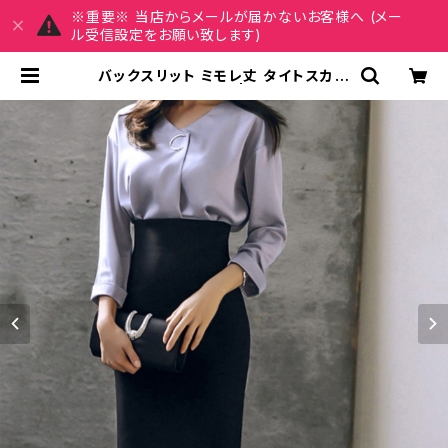
※重要※ 当店からメールが届かないお客様へ (メー
ル受信設定をお願い致します)
バックスリット ミモレ丈 タイトスカー
ト C-SSS1003 | REIRSE レイ
ルセ 20代,30代,40代 レディースフ
ァッション 通販