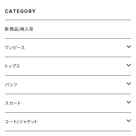
人気アイテム 秋冬 春コーデ K-
グ ビジネス 男女兼用 撥水 防
B0209
水 縦長 通勤通学 部活 合宿 旅
CATEGORY
行 通学 学校バッグ 高校生 中学
生 男の子 女の子 A4 B4 シン
プル バッグパック バック ロゴ ア
イボリー グレー ブラック カレッ
新商品/再入荷
ジコーデ カジュアル デイリー
お出かけ 10代 20代 30代 40
代 K-B0042
ワンピース
ミニ/ショート
トップス
ミディアム/ミモレ
Tシャツ/カットソー
パンツ
ロング/マキシ
タンクトップ/キャミソール
ショート丈
スカート
袖付き
シャツ/ブラウス
クロップド丈
ミニ/ショート
コート/ジャケット