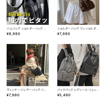
ジムバッグ ショルダーバッグ ボ
ショルダーバッグ ワンショルダー
ディバッグ マグネット メンズ レ
バッグ レディース バッグ 肩掛け
¥8,980
¥7,980
ディース バッグ ボトルホルダー
斜めがけ クロスボディ おしゃれ
水筒 水筒ホルダー ボトルバッグ
カジュアル 韓国風バッグ ブラッ
水筒バッグ スポーツ ジム フィッ
ク ブラウン 収納力抜群 秋冬 春
トネス 韓国 ファッション オフィ
夏コーデ K-B0212
スカジュアル サッカー バスケ 野
球 運動 散歩 学生 部活 お洒落
磁気 撥水 防水 通勤 通学 男女
兼用 春 夏 秋 冬 春夏 秋冬 大
人 子供 K-B0179
ヴィンテージレザーバッグ バケ
バックパック レディース リュック
ツ型ショルダーバッグ レディース
春夏 秋冬 春 夏 秋 冬 黒 バッグ
¥7,980
¥5,480
ショルダー バッグ ショルダーバ
リュックサック かばん 合成皮革
ッグ ブラック ブラウン 高級感
ビジネスリュック カジュアルリュ
韓国風ファッション 大人可愛い
ック カジュアルバッグ ロゴバッ