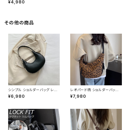
¥4,980
その他の商品
シンプル ショルダーバッグ レデ
レオパード柄 ショルダーバッグ
ィースバッグ ワンショルダー 肩
ワンショルダーバッグ レディース
¥6,980
¥7,980
掛け カジュアル PUレザー 高見
ヒョウ柄 バッグ カジュアル 軽量
え 韓国バッグ トレンド 春夏 秋
大容量 韓国風 秋冬 春夏 おしゃ
冬 きれいめ 4色展開 K-B0199
れ コーデ 人気 2色展開 K-B02
20