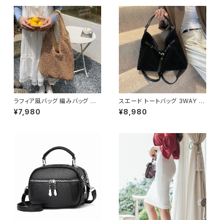
オフィス カジュアル OL 上品 大
人 10代 20代 30代 40代 C-S
AW0023
ラフィア風バッグ 編みバッグ か
スエード トートバッグ 3WAY シ
ごバッグ レディース 肩掛け 大
ョルダーバッグ レディース バッ
¥7,980
¥8,980
容量 ナチュラル素材 韓国ファッ
グ 斜めがけ 軽量 A4収納 大容
ション 春夏 お出かけ デート コ
量 カジュアル 韓国風 秋冬 春夏
ーデ おしゃれ 人気 2色展開 K-
オールシーズン きれいめ 上品
B0225
おしゃれ 通勤通学 黒 茶色 ダー
クブラウン K-B0204