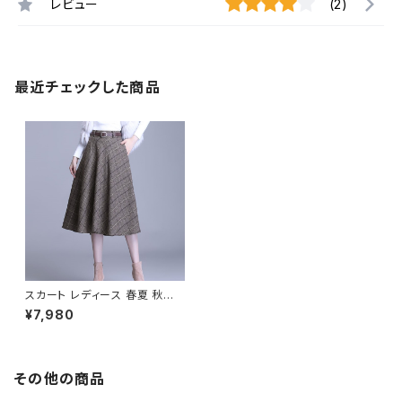
レビュー
(2)
最近チェックした商品
スカート レディース 春夏 秋冬
春 夏 秋 冬 黒 Aラインスカート
¥7,980
フレアスカート ミディアム丈 チ
ェック柄 グレンチェック ミモレ
スカート ひざ丈スカート モード
韓国 ファッション きれいめ オフ
ィスカジュアル 上品 ポケット ミ
その他の商品
ディアム ひざ下 ひざ丈 ブラック