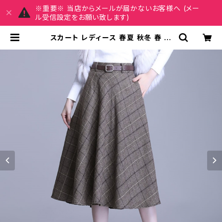
※重要※ 当店からメールが届かないお客様へ (メー
ル受信設定をお願い致します)
スカート レディース 春夏 秋冬 春 夏
秋 冬 黒 Aラインスカート フレアスカ
ート ミディアム丈 チェック柄 グレン
チェック ミモレスカート ひざ丈スカー
ト モード 韓国 ファッション きれいめ
オフィスカジュアル 上品 ポケット ミ
ディアム ひざ下 ひざ丈 ブラック オフ
ィス カジュアル OL 上品 大人 10代
20代 30代 40代 C-SAW0023 |
REIRSE レイルセ 20代,30代,40代
レディースファッション 通販