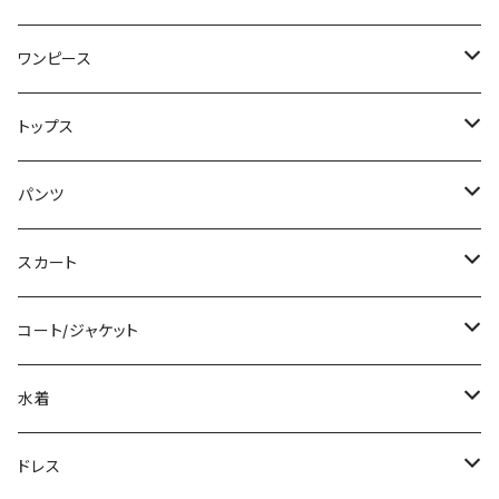
ワンピース
ミニ/ショート
トップス
ミディアム/ミモレ
Tシャツ/カットソー
パンツ
ロング/マキシ
タンクトップ/キャミソール
ショート丈
スカート
袖付き
シャツ/ブラウス
クロップド丈
ミニ/ショート
コート/ジャケット
ノースリーブ
ベアトップ/チューブトップ
ロング丈
ミディアム/ミモレ
コート
水着
その他
カーディガン/ボレロ
デニム
ロング
ジャケット
タンキニ
ドレス