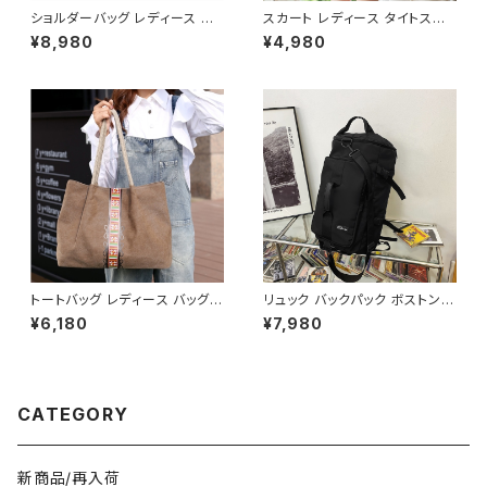
ショルダーバッグ レディース 斜
スカート レディース タイトスカ
めがけ 小さめ 2way バッグ 合
ート ミディアム ペンシルスカー
¥8,980
¥4,980
皮 軽量 ミニバッグ おしゃれ 可
ト スリット 白 ホワイト ハイウエ
愛い カジュアル K-B0203
スト ひざ丈 ひざ下 ミディアムス
カート スーツ お呼ばれ パーテ
ィー 結婚式 コルセット風 春 夏
春夏 ミディアムタイトスカート
C-SSS0002
トートバッグ レディース バッグ
リュック バックパック ボストンバ
春夏 秋冬 春 夏 秋 冬 シンプル
ッグ メンズ レディース 大容量
¥6,180
¥7,980
トートバッグ バッグ かばん キャ
軽量 旅行バッグ 多機能 2WAY
ンバストート キャンバス地 お出
通勤 通学 スポーツ ブラック ブ
かけ バック シンプル コーヒー
ルー ホワイト 男女兼用 カジュ
グレー アイボリー ネイビー デ
アル 韓国風バッグ K-B0234
ート 帆布 通勤 通学 通勤バッグ
CATEGORY
オフィスカジュアル デイリー お
出かけ オフィス カジュアル OL
上品 大人 10代 20代 30代 40
代 K-B0047
新商品/再入荷