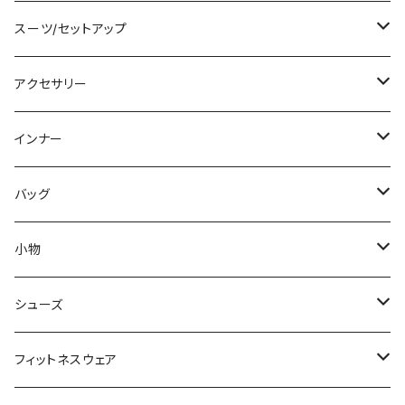
チュニック
ニット/セーター
レギンス
その他
その他
バンドゥビキニ
ミニ/ショート
スーツ/セットアップ
パーカー
その他
ワンピース
ミディアム/ミモレ
パンツスーツ
アクセサリー
スウェット/トレーナー
オールインワン
ラッシュガード
ロング/マキシ
スカートスーツ
ネックレス
インナー
その他
その他
袖付き
その他
ブレスレット
ブラ/ブラトップ/ベアトップ
バッグ
ノースリーブ
ピアス
ショーツ
サブバッグ
小物
パンツドレス
コサージュ
タンクトップ/キャミソール
クラッチバッグ
マフラー/スカーフ/ストール
シューズ
ナイトドレス
リング
半袖/5分
トートバッグ
財布
スニーカー
フィットネスウェア