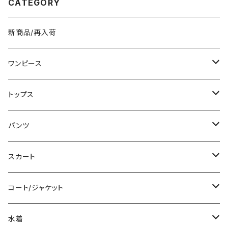
CATEGORY
ワンピ ブラック 体型カバー 大
ゴ ブラック アイボリー ピンク ラ
人 カジュアル 10代 20代 30代
イトグリーン グレー バッグパッ
40代 K-O0010
ク 学校 カレッジコーデ カジュ
アル デイリー お出かけ K-B00
新商品/再入荷
43
ワンピース
ミニ/ショート
トップス
ミディアム/ミモレ
Tシャツ/カットソー
パンツ
ロング/マキシ
タンクトップ/キャミソール
ショート丈
スカート
袖付き
シャツ/ブラウス
クロップド丈
ミニ/ショート
コート/ジャケット
ノースリーブ
ベアトップ/チューブトップ
ロング丈
ミディアム/ミモレ
コート
水着