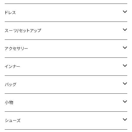
その他
カーディガン/ボレロ
デニム
ロング
ジャケット
タンキニ
ドレス
チュニック
ニット/セーター
レギンス
その他
その他
バンドゥビキニ
ミニ/ショート
スーツ/セットアップ
パーカー
その他
ワンピース
ミディアム/ミモレ
パンツスーツ
アクセサリー
スウェット/トレーナー
オールインワン
ラッシュガード
ロング/マキシ
スカートスーツ
ネックレス
インナー
その他
その他
袖付き
その他
ブレスレット
ブラ/ブラトップ/ベアトップ
バッグ
ノースリーブ
ピアス
ショーツ
サブバッグ
小物
パンツドレス
コサージュ
タンクトップ/キャミソール
クラッチバッグ
マフラー/スカーフ/ストール
シューズ