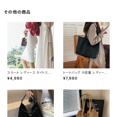
シンプル 短パン ミニ丈 ショート
丈 ストレート OL きれいめ デー
トコーデ ゆったり 体型カバー カ
その他の商品
ジュアル オフィスカジュアル ア
イボリー ベージュ ブラック ウォ
ーキング オフィス 定番 大人 リ
ゾート 海 プール お出かけ デー
ト S M L XL 10代 20代 30代
40代 C-PSS1015
スカート レディース タイトスカ
トートバッグ 大容量 レディース
ート ミディアム ペンシルスカー
フェイクレザー 無地 シンプル
¥4,980
¥7,980
ト スリット 白 ホワイト ハイウエ
バッグ A4対応 ママバッグ 通勤
スト ひざ丈 ひざ下 ミディアムス
通学 おしゃれ 2色展開 K-B021
カート スーツ お呼ばれ パーテ
0
ィー 結婚式 コルセット風 春 夏
春夏 ミディアムタイトスカート
C-SSS0002