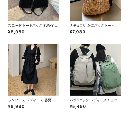
スエード トートバッグ 3WAY シ
ナチュラル かごバッグ トートバッ
ョルダーバッグ レディース バッ
グ ショルダーバッグ レディース
¥8,980
¥7,980
グ 斜めがけ 軽量 A4収納 大容
バッグ 軽量 編み 大容量 夏 韓
量 カジュアル 韓国風 秋冬 春夏
国ファッション カジュアル シン
オールシーズン きれいめ 上品
プル ナチュラル ガーリー コーデ
おしゃれ 通勤通学 黒 茶色 ダー
春夏 おしゃれ 人気 2色展開 K-
クブラウン K-B0204
B0233
ワンピース レディース 春夏 秋
バックパック レディース リュック
冬 春 夏 秋 冬 長袖 黒ワンピー
春夏 秋冬 春 夏 秋 冬 黒 バッグ
¥6,980
¥5,480
ス カシュクールワンピース ミデ
大容量 リュックサック かばん ロ
ィアムワンピース ロング ミモレ
ゴ 大きめ 学校リュック 部活 合
丈 ワンピース Vネック シンプル
宿 旅行 通学 学校バッグ 高校生
ひざ丈ワンピ Aライン バルーン
中学生 男の子 女の子 A4 B4
袖 ロングワンピース カジュアル
シンプル バッグパック バック ロ