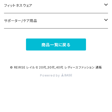
ナイトドレス
リング
半袖/5分
トートバッグ
財布
スニーカー
フィットネスウェア
その他
その他
7分/長袖
ショルダーバッグ
アクセサリーケース
ブーツ
セット販売
サポーター/ケア用品
6点セット～
補正/補整
フォーマルバッグ
パンプス
トップス
サポーター
商品一覧に戻る
5点セット
足用サポーター
ペチコート/ペチパンツ
カジュアルバッグ
サンダル
ボトムス
4点セット
その他
バックパック
その他
タイツ
© REIRSE レイルセ 20代,30代,40代 レディースファッション 通販
Powered by
3点セット
エコバッグ
ソックス
2点セット
その他
サポーター
ボストンバッグ
インナー