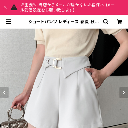
※重要※ 当店からメールが届かないお客様へ (メー
ル受信設定をお願い致します)
ショートパンツ レディース 春夏 秋冬
春 夏 秋 冬 白 黒 ボトムス ショート
ワイドパンツ キュロット Aライン 脚
長効果 ホットパンツ シンプル 短パン
ミニ丈 ショート丈 ストレート OL き
れいめ デートコーデ ゆったり 体型カ
バー カジュアル オフィスカジュアル
アイボリー ベージュ ブラック ウォー
キング オフィス 定番 大人 リゾート 海
プール お出かけ デート S M L XL 1
0代 20代 30代 40代 C-PSS1015
| REIRSE レイルセ 20代,30代,40
代 レディースファッション 通販