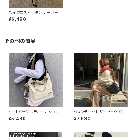
ハイウエスト ボタン テーパード
パンツ C-PSS1004
¥6,480
その他の商品
トートバッグ レディース ショルダ
ヴィンテージレザーバッグ バケ
ーバッグ 春夏 秋冬 春 夏 秋 冬
ツ型ショルダーバッグ レディース
¥5,480
¥7,980
黒 バッグ 大容量 キャンバス ト
ショルダー バッグ ショルダーバ
ート かばん 斜めがけバッグ ロ
ッグ ブラック ブラウン 高級感
ゴ 大きめ マザーズバッグ 斜め
韓国風ファッション 大人可愛い
がけ 学校 部活 合宿 旅行 通学
人気アイテム 秋冬 春コーデ K-