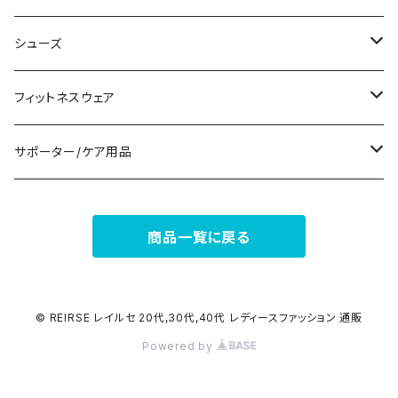
パンツドレス
コサージュ
タンクトップ/キャミソール
クラッチバッグ
マフラー/スカーフ/ストール
シューズ
ナイトドレス
リング
半袖/5分
トートバッグ
財布
スニーカー
フィットネスウェア
その他
その他
7分/長袖
ショルダーバッグ
アクセサリーケース
ブーツ
セット販売
サポーター/ケア用品
6点セット～
補正/補整
フォーマルバッグ
パンプス
トップス
サポーター
商品一覧に戻る
5点セット
足用サポーター
ペチコート/ペチパンツ
カジュアルバッグ
サンダル
ボトムス
4点セット
その他
バックパック
その他
タイツ
© REIRSE レイルセ 20代,30代,40代 レディースファッション 通販
Powered by
3点セット
エコバッグ
ソックス